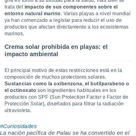
gira en torno a su utilidad para la salud, más bien se
uedes
trata del
impacto de sus componentes sobre el
uestro sitio
.com. En
entorno natural marino
. Varias playas a nivel mundial
te
ya han comenzado a legislar para reducir el uso de
 de que
productos que afectan directamente a los ecosistemas
talarán
marinos.
e sean
para
Crema solar prohibida en playas: el
a
impacto ambiental
por el sitio
o se
cookies para
El principal motivo de estas restricciones está en la
nto ni para
composición de muchos protectores solares.
licidad o
Sustancias como la oxibenzona, el butilparabeno o
el octinoxato
son ingredientes habituales en los
ado, aunque
productos con SPF (Sun Protection Factor o Factor de
sualizar
Protección Solar), diseñados para filtrar la radiación
general no
ultravioleta.
ada. Puedes
 instalación
y acceder a
#Curiosidades
io web a
La nación pacífica de Palau se ha convertido en el
ste abono