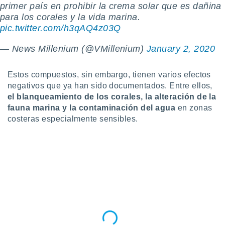
primer país en prohibir la crema solar que es dañina
 botón
para los corales y la vida marina.
.
pic.twitter.com/h3qAQ4z03Q
nto,
— News Millenium (@VMillenium)
January 2, 2020
cios
kies,
Estos compuestos, sin embargo, tienen varios efectos
ores únicos
negativos que ya han sido documentados. Entre ellos,
as similares
el blanqueamiento de los corales, la alteración de la
nar,
fauna marina y la contaminación del agua
en zonas
rocesar
onales como
costeras especialmente sensibles.
 este sitio
recciones IP
ficadores de
 posible
s
 traten tus
nales en
 interés
go a lo que
nerte. Para
retirar su