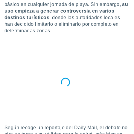
básico en cualquier jornada de playa. Sin embargo,
su
do en
uso empieza a generar controversia en varios
 mismo.
destinos turísticos
, donde las autoridades locales
sultar más
han decidido limitarlo o eliminarlo por completo en
 en nuestra
 Cookies
determinadas zonas.
y
ualquier
ento
 botón
ación de
kies
 disponible
e nuestra
.
IVAMENTE,
as
 a cookies
 no aceptar
Según recoge un reportaje del Daily Mail, el debate no
ón de