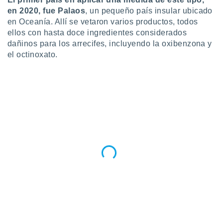
 seleccionar
o.
en 2020, fue Palaos
, un pequeño país insular ubicado
en Oceanía. Allí se vetaron varios productos, todos
calización
ellos con hasta doce ingredientes considerados
precisa e
dañinos para los arrecifes, incluyendo la oxibenzona y
ión mediante
el octinoxato.
, publicidad
dos,
 publicidad
,
ón de
 desarrollo
s.
tros 1199
ios