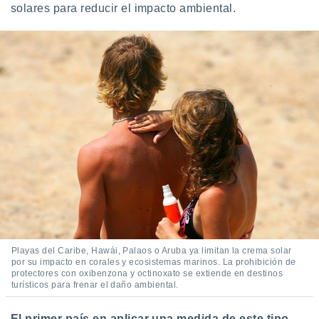
solares para reducir el impacto ambiental.
idad
a, utilizar
a
 la
da, crear un
personalizar
o, uso de
a la
e contenido
do, medir el
 de la
medir el
 del
 comprender
 través de
s o a través
nación de
Playas del Caribe, Hawái, Palaos o Aruba ya limitan la crema solar
edentes de
por su impacto en corales y ecosistemas marinos. La prohibición de
fuentes,
protectores con oxibenzona y octinoxato se extiende en destinos
y mejora de
turísticos para frenar el daño ambiental.
os, uso de
ados con el
El primer país en aplicar una medida de este tipo,