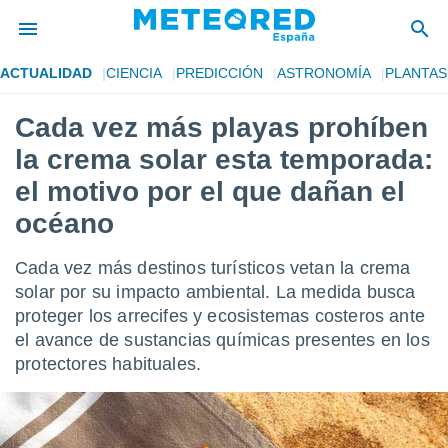
ACTUALIDAD
CIENCIA
PREDICCIÓN
ASTRONOMÍA
PLANTAS
privacidad
Cada vez más playas prohíben
o de
tiempo.com)
la crema solar esta temporada:
borado por
es para
el motivo por el que dañan el
ue la
océano
 que se
e calidad.
eder a este
Cada vez más destinos turísticos vetan la crema
ediante las
solar por su impacto ambiental. La medida busca
opciones:
proteger los arrecifes y ecosistemas costeros ante
ookies y
el avance de sustancias químicas presentes en los
e forma
protectores habituales.
d digital
ada, basada
mación