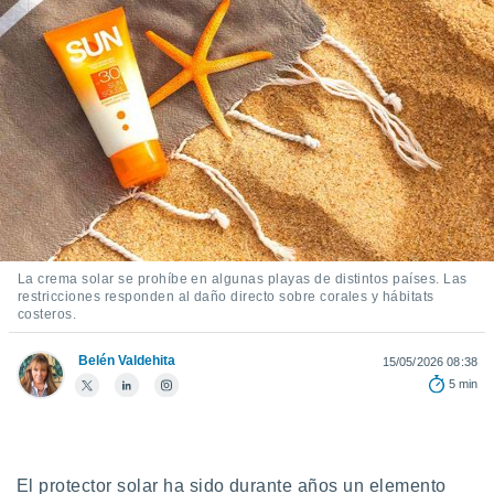
ediante
ecnologías
nos permite
estra
ara seguir
e contenido
stándares
ACEPTAR
sin coste.
Y
CONTINUAR
 botón
continuar",
der a la
CONFIGURACIÓN
ndo la
 de todas
La crema solar se prohíbe en algunas playas de distintos países. Las
, ya sean
restricciones responden al daño directo sobre corales y hábitats
de nuestros
costeros.
 nos
Belén Valdehita
15/05/2026 08:38
 y análisis
5 min
tamiento en
b, así como
un perfil
para
ublicidad y
El protector solar ha sido durante años un elemento