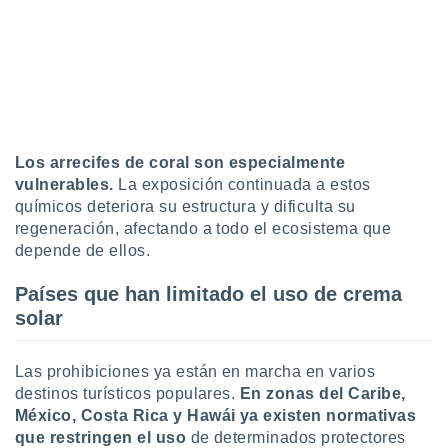
ento u
 de datos
er momento
ic en
o en
 Cookies
en
Los arrecifes de coral son especialmente
eb.
vulnerables.
La exposición continuada a estos
y
químicos deteriora su estructura y dificulta su
socios
regeneración, afectando a todo el ecosistema que
el
depende de ellos.
to de
Países que han limitado el uso de crema
solar
la
 en un
 y/o acceder
Las prohibiciones ya están en marcha en varios
 de datos
destinos turísticos populares.
En zonas del Caribe,
ara
México, Costa Rica y Hawái ya existen normativas
 anuncios
que restringen el uso
de determinados protectores
ar perfiles