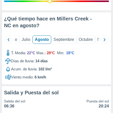
 seleccionar
o.
calización
precisa e
¿Qué tiempo hace en Millers Creek -
ión mediante
NC en
agosto
?
, publicidad
yo
Junio
Julio
Agosto
Septiembre
Octubre
Noviemb
dos,
 publicidad
,
T. Media:
22°C
Max.:
28°C
Min:
18°C
ón de
Días de lluvia:
14
días
 desarrollo
s.
Acum. de lluvia:
102 l/m²
tros 1199
Viento medio:
6 km/h
ios
Salida y Puesta del sol
Salida del sol
Puesta del sol
06:36
20:24