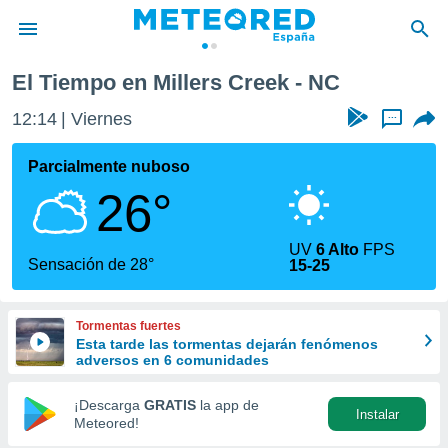
El Tiempo en Millers Creek - NC
privacidad
12:14
Viernes
...
o de
tiempo.com)
borado por
Parcialmente nuboso
es para
26°
ue la
 que se
e calidad.
UV
6 Alto
FPS
eder a este
Sensación de 28°
15-25
ediante las
opciones:
Tormentas fuertes
ookies y
Esta tarde las tormentas dejarán fenómenos
e forma
adversos en 6 comunidades
d digital
¡Descarga
GRATIS
la app de
Instalar
ada, basada
Meteored!
mación