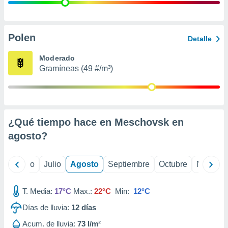
 seleccionar
o.
calización
precisa e
Polen
Detalle
ión mediante
Moderado
, publicidad
Gramíneas (49 #/m³)
dos,
 publicidad
,
ón de
¿Qué tiempo hace en Meschovsk en
 desarrollo
s.
agosto
?
tros 1199
ios
yo
Junio
Julio
Agosto
Septiembre
Octubre
Noviemb
T. Media:
17°C
Max.:
22°C
Min:
12°C
Días de lluvia:
12
días
Acum. de lluvia:
73 l/m²