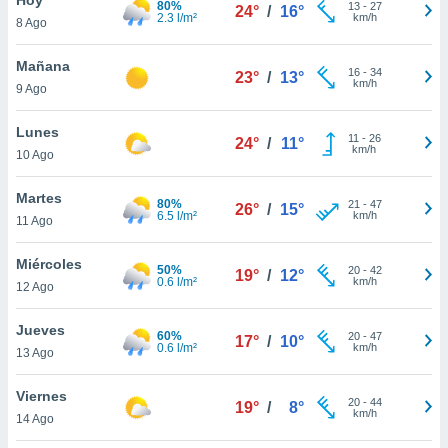
80%
13
-
27
24°
/
16°
2.3 l/m²
km/h
8 Ago
do en
 mismo.
sultar más
Mañana
16
-
34
23°
/
13°
 en nuestra
km/h
9 Ago
 Cookies
y
ualquier
Lunes
11
-
26
24°
/
11°
km/h
10 Ago
ento
 botón
ación de
Martes
80%
21
-
47
26°
/
15°
kies
6.5 l/m²
km/h
11 Ago
 disponible
e nuestra
Miércoles
50%
20
-
42
.
19°
/
12°
0.6 l/m²
km/h
12 Ago
IVAMENTE,
Jueves
60%
20
-
47
17°
/
10°
0.6 l/m²
km/h
13 Ago
as
 a cookies
Viernes
20
-
44
19°
/
8°
km/h
 no aceptar
14 Ago
ón de