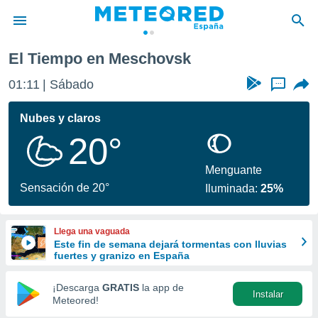
El Tiempo en Meschovsk
privacidad
01:11
Sábado
...
o de
tiempo.com)
borado por
Nubes y claros
es para
20°
ue la
 que se
e calidad.
Menguante
eder a este
Sensación de 20°
Iluminada:
25%
ediante las
opciones:
Llega una vaguada
ookies y
Este fin de semana dejará tormentas con lluvias
e forma
fuertes y granizo en España
d digital
¡Descarga
GRATIS
la app de
Instalar
ada, basada
Meteored!
mación