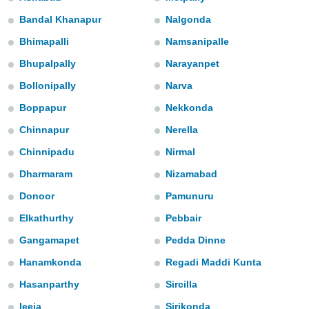
ediante
ecnologías
Bandal Khanapur
Nalgonda
nos permite
Bhimapalli
Namsanipalle
estra
ara seguir
Bhupalpally
Narayanpet
e contenido
stándares
Bollonipally
Narva
ACEPTAR
sin coste.
Y
Boppapur
Nekkonda
CONTINUAR
 botón
Chinnapur
Nerella
continuar",
der a la
CONFIGURACIÓN
Chinnipadu
Nirmal
ndo la
 de todas
Dharmaram
Nizamabad
, ya sean
de nuestros
Donoor
Pamunuru
 nos
Elkathurthy
Pebbair
 y análisis
Gangamapet
Pedda Dinne
tamiento en
b, así como
Hanamkonda
Regadi Maddi Kunta
un perfil
Hasanparthy
Sircilla
para
ublicidad y
Ieeja
Sirikonda