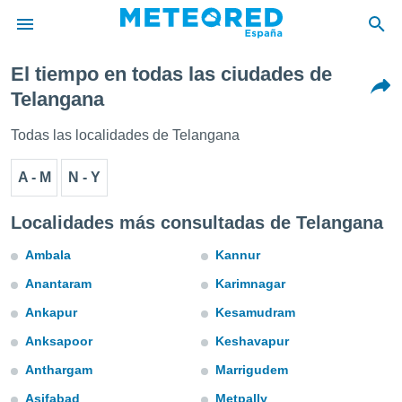
El tiempo en todas las ciudades de
privacidad
Telangana
o de
tiempo.com)
Todas las localidades de Telangana
borado por
es para
A - M
N - Y
ue la
 que se
e calidad.
Localidades más consultadas de Telangana
eder a este
ediante las
Ambala
Kannur
opciones:
Anantaram
Karimnagar
ookies y
Ankapur
Kesamudram
e forma
Anksapoor
Keshavapur
d digital
Anthargam
Marrigudem
ada, basada
mación
Asifabad
Metpally