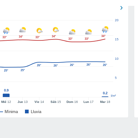
20
34°
34°
34°
33°
33°
33°
33°
15
10
26°
26°
26°
26°
26°
25°
25°
5
0.9
0.2
l/m²
Mié
12
Jue
13
Vie
14
Sáb
15
Dom
16
Lun
17
Mar
18
Mínima
Lluvia