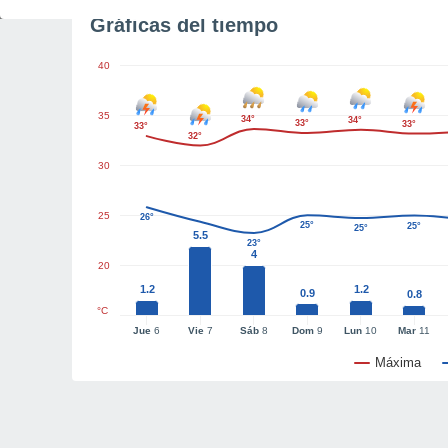
Gráficas del tiempo
40
35
34°
34°
33°
33°
33°
32°
30
25
26°
25°
25°
25°
5.5
23°
4
20
1.2
1.2
0.9
0.8
°C
Jue
6
Vie
7
Sáb
8
Dom
9
Lun
10
Mar
11
Máxima