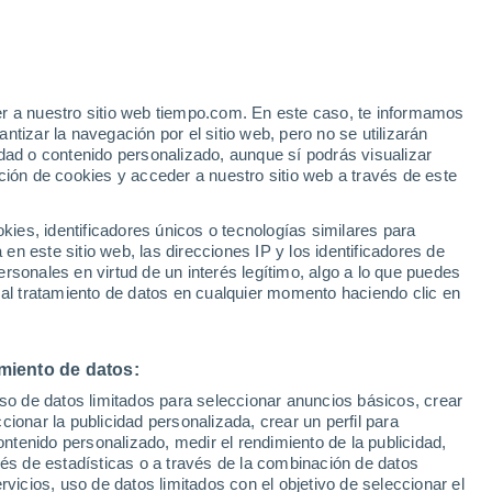
er a nuestro sitio web tiempo.com. En este caso, te informamos
/h
tizar la navegación por el sitio web, pero no se utilizarán
dad o contenido personalizado, aunque sí podrás visualizar
ción de cookies y acceder a nuestro sitio web a través de este
es, identificadores únicos o tecnologías similares para
n este sitio web, las direcciones IP y los identificadores de
rsonales en virtud de un interés legítimo, algo a lo que puedes
ualidad
Mapa de lluvia
Satélites
Modelos
 al tratamiento de datos en cualquier momento haciendo clic en
miento de datos:
omingo
Lunes
Martes
Miércoles
uso de datos limitados para seleccionar anuncios básicos, crear
9 Ago
10 Ago
11 Ago
12 Ago
ccionar la publicidad personalizada, crear un perfil para
ontenido personalizado, medir el rendimiento de la publicidad,
vés de estadísticas o a través de la combinación de datos
rvicios, uso de datos limitados con el objetivo de seleccionar el
80%
70%
70%
70%