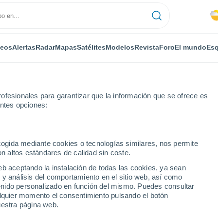
deos
Alertas
Radar
Mapas
Satélites
Modelos
Revista
Foro
El mundo
Esq
ofesionales para garantizar que la información que se ofrece es
entes opciones:
ecogida mediante cookies o tecnologías similares, nos permite
on altos estándares de calidad sin coste.
eb aceptando la instalación de todas las cookies, ya sean
 y análisis del comportamiento en el sitio web, así como
...
ntenido personalizado en función del mismo. Puedes consultar
alquier momento el consentimiento pulsando el botón
Por horas
uestra página web.
Lluvias débiles en las próximas
horas