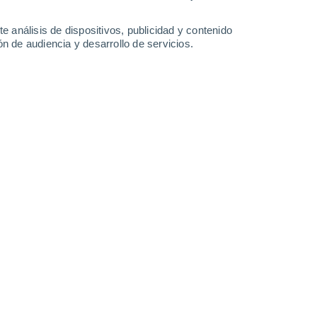
0.9 l/m²
1.2 l/m²
0.8 l/m²
0.9 l/m²
33°
/
25°
34°
/
25°
33°
/
25°
33°
/
25°
e análisis de dispositivos, publicidad y contenido
n de audiencia y desarrollo de servicios.
-
39
km/h
19
-
40
km/h
19
-
40
km/h
21
-
45
km/h
to
Oeste
7 Alto
12
-
34 km/h
FPS:
15-25
Oeste
4 Medio
19
-
38 km/h
FPS:
6-10
Noroeste
2 Bajo
11
-
36 km/h
FPS:
no
Noroeste
0 Bajo
6
-
21 km/h
FPS:
no