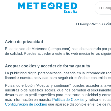
El tiempo
Noticias
Ví
Aviso de privacidad
El contenido de Meteored (tiempo.com) ha sido elaborado por pr
de calidad. Puedes acceder a este sitio web mediante las sigui
Aceptar cookies y acceder de forma gratuita
Inicio
India
Telangana
Suryapet
La publicidad digital personalizada, basada en la información r
financiar nuestra actividad para seguir ofreciéndote contenido c
El Tiempo en Suryapet
Pulsando el botón "Aceptar y continuar", puedes acceder a la w
nuestras o de nuestros socios, que nos permiten el seguimiento
14:04
Jueves
desarrollar un perfil específico para mostrarte publicidad y co
más información en nuestra
Política de Cookies
y retirar en cu
Configuración de cookies
que aparece disponible en el pie de n
Nubes altas