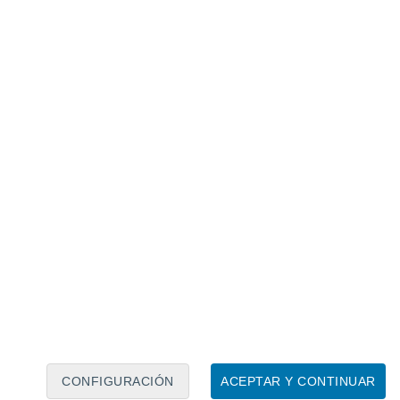
Calendario lunar
Lun
Mar
Mié
Jue
Vie
Sáb
Dom
6
7
8
9
10
11
12
13
14
15
16
17
18
19
CONFIGURACIÓN
ACEPTAR Y CONTINUAR