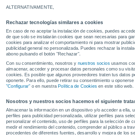
32°
ALTERNATIVAMENTE,
Rechazar tecnologías similares a cookies
Oeste
En caso de no aceptar la instalación de cookies, puedes acced
Sensación de 38°
12
-
34 km
de que solo se instalarán cookies que sean necesarias para garan
cookies para analizar el comportamiento ni para mostrar publici
publicidad general no personalizada. Puedes rechazar la instala
abono pulsando el botón "Rechazar".
Astronomía
Se acerca el 'súper 12 de agosto': el histórico
Con su consentimiento, nosotros y
nuestros socios
usamos cooki
combo de eclipse solar, perseidas y planetas
almacenar, acceder y procesar datos personales como su visita e
alineados
cookies. Es posible que algunos proveedores traten tus datos pe
El Tiempo 1 - 7 días
Por horas
Radar de lluvia
Act
oponerte. Para ello, puede retirar su consentimiento u oponerse
"Configurar"
o en nuestra
Política de Cookies
en este sitio web.
Nosotros y nuestros socios hacemos el siguiente trata
Mañana
Sábado
D
Hoy
Almacenar la información en un dispositivo y/o acceder a ella, 
7 Ago
8 Ago
6 Ago
perfiles para publicidad personalizada, utilizar perfiles para sele
personalizar el contenido, uso de perfiles para la selección de c
medir el rendimiento del contenido, comprender al público a tra
procedentes de diferentes fuentes, desarrollo y mejora de los se
90%
80%
80%