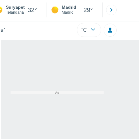
Suryapet
Madrid
Barcelona
32°
29°
Telangana
Madrid
Barcelona
°C
uí