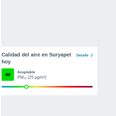
Calidad del aire en Suryapet
Detalle
hoy
Aceptable
40
PM₂₅ (25 µg/m³)