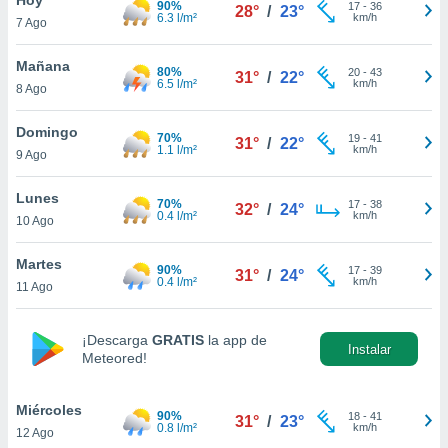
90%
17
-
36
28°
/
23°
6.3 l/m²
km/h
7 Ago
do en
 mismo.
sultar más
Mañana
80%
20
-
43
31°
/
22°
 en nuestra
6.5 l/m²
km/h
8 Ago
 Cookies
y
ualquier
Domingo
70%
19
-
41
31°
/
22°
1.1 l/m²
km/h
9 Ago
ento
 botón
ación de
Lunes
70%
17
-
38
32°
/
24°
kies
0.4 l/m²
km/h
10 Ago
 disponible
e nuestra
Martes
90%
17
-
39
.
31°
/
24°
0.4 l/m²
km/h
11 Ago
IVAMENTE,
¡Descarga
GRATIS
la app de
Instalar
Meteored!
as
 a cookies
Miércoles
 no aceptar
90%
18
-
41
31°
/
23°
0.8 l/m²
km/h
12 Ago
ón de