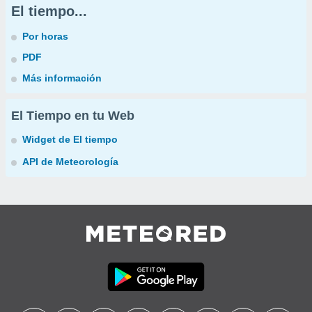
El tiempo...
Por horas
PDF
Más información
El Tiempo en tu Web
Widget de El tiempo
API de Meteorología