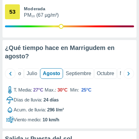
 seleccionar
o.
Moderada
53
PM₁₀ (67 µg/m³)
calización
precisa e
ión mediante
, publicidad
¿Qué tiempo hace en Marrigudem en
dos,
agosto
?
 publicidad
,
ón de
yo
Junio
Julio
Agosto
Septiembre
Octubre
Noviemb
 desarrollo
s.
T. Media:
27°C
Max.:
30°C
Min:
25°C
tros 1199
ios
Días de lluvia:
24
días
Acum. de lluvia:
296 l/m²
Viento medio:
10 km/h
Salida y Puesta del sol