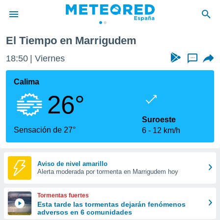
El Tiempo en Marrigudem
privacidad
18:50
Viernes
...
o de
tiempo.com)
borado por
Calima
es para
26°
ue la
 que se
e calidad.
Suroeste
eder a este
Sensación de 27°
6
12 km/h
ediante las
opciones:
ookies y
Aviso de nivel amarillo
Alerta moderada por tormenta en Marrigudem hoy
e forma
d digital
Tormentas fuertes
ada, basada
Esta tarde las tormentas dejarán fenómenos
adversos en 6 comunidades
mación