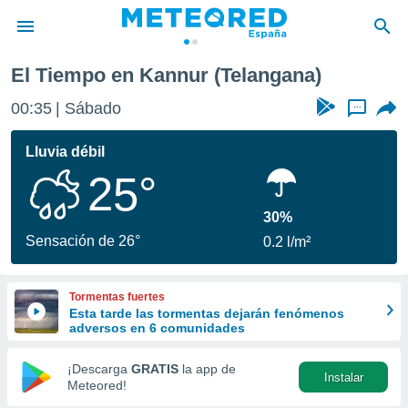
El Tiempo en Kannur (Telangana)
privacidad
00:35
Sábado
...
o de
tiempo.com)
borado por
Lluvia débil
es para
25°
ue la
 que se
e calidad.
30%
eder a este
Sensación de 26°
0.2 l/m²
ediante las
opciones:
Tormentas fuertes
ookies y
Esta tarde las tormentas dejarán fenómenos
e forma
adversos en 6 comunidades
d digital
¡Descarga
GRATIS
la app de
Instalar
ada, basada
Meteored!
mación