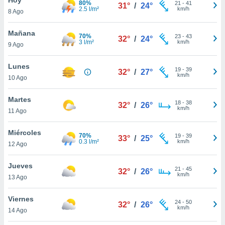
80%
21
-
41
31°
/
24°
2.5 l/m²
km/h
8 Ago
do en
 mismo.
sultar más
Mañana
70%
23
-
43
32°
/
24°
 en nuestra
3 l/m²
km/h
9 Ago
 Cookies
y
ualquier
Lunes
19
-
39
32°
/
27°
km/h
10 Ago
ento
 botón
ación de
Martes
18
-
38
32°
/
26°
kies
km/h
11 Ago
 disponible
e nuestra
Miércoles
70%
19
-
39
.
33°
/
25°
0.3 l/m²
km/h
12 Ago
IVAMENTE,
Jueves
21
-
45
32°
/
26°
km/h
13 Ago
as
 a cookies
Viernes
24
-
50
32°
/
26°
km/h
 no aceptar
14 Ago
ón de