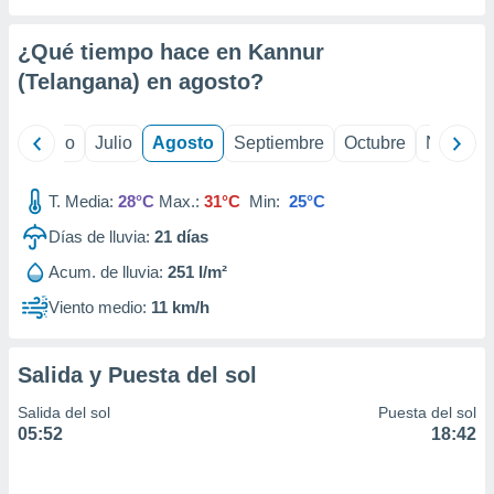
 seleccionar
o.
¿Qué tiempo hace en Kannur
calización
precisa e
(Telangana) en
agosto
?
ión mediante
, publicidad
yo
Junio
Julio
Agosto
Septiembre
Octubre
Noviemb
dos,
T. Media:
28°C
Max.:
31°C
Min:
25°C
 publicidad
,
Días de lluvia:
21
días
ón de
 desarrollo
Acum. de lluvia:
251 l/m²
s.
Viento medio:
11 km/h
tros 1199
ios
Salida y Puesta del sol
Salida del sol
Puesta del sol
05:52
18:42