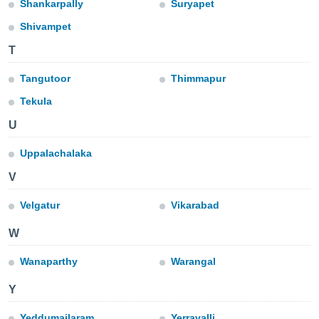
Shankarpally
Suryapet
do en
Shivampet
 mismo.
sultar más
T
 en nuestra
 Cookies
y
Tangutoor
Thimmapur
ualquier
Tekula
ento
U
 botón
ación de
Uppalachalaka
kies
 disponible
V
e nuestra
.
Velgatur
Vikarabad
IVAMENTE,
W
Wanaparthy
Warangal
as
 a cookies
Y
 no aceptar
ón de
Yeddumailaram
Yerravalli