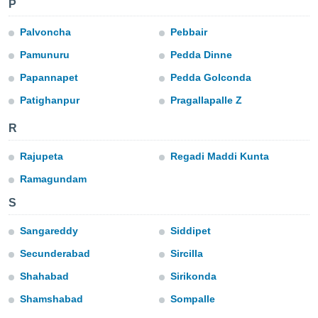
P
ediante
ecnologías
nos permite
Palvoncha
Pebbair
estra
Pamunuru
Pedda Dinne
ara seguir
e contenido
Papannapet
Pedda Golconda
stándares
ACEPTAR
sin coste.
Patighanpur
Pragallapalle Z
Y
CONTINUAR
 botón
R
continuar",
der a la
CONFIGURACIÓN
Rajupeta
Regadi Maddi Kunta
ndo la
 de todas
Ramagundam
, ya sean
de nuestros
S
 nos
Sangareddy
Siddipet
 y análisis
Secunderabad
Sircilla
tamiento en
b, así como
Shahabad
Sirikonda
un perfil
para
Shamshabad
Sompalle
ublicidad y