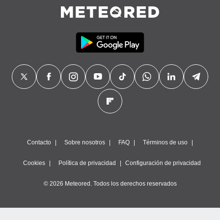
 botón
.
nto,
cios
kies,
ores únicos
as similares
nar,
rocesar
onales como
 este sitio
recciones IP
Contacto
Sobre nosotros
FAQ
Términos de uso
ficadores de
 posible
s
Cookies
Política de privacidad
Configuración de privacidad
 traten tus
nales en
© 2026 Meteored. Todos los derechos reservados
 interés
go a lo que
nerte. Para
retirar su