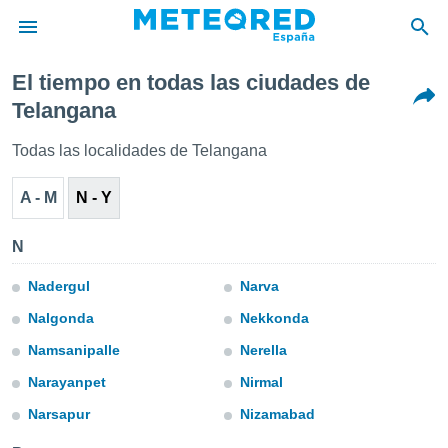
El tiempo en todas las ciudades de
privacidad
Telangana
o de
tiempo.com)
Todas las localidades de Telangana
borado por
es para
A - M
N - Y
ue la
 que se
e calidad.
N
eder a este
ediante las
Nadergul
Narva
opciones:
Nalgonda
Nekkonda
ookies y
Namsanipalle
Nerella
e forma
Narayanpet
Nirmal
d digital
Narsapur
Nizamabad
ada, basada
mación