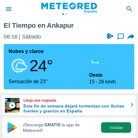
El Tiempo en Ankapur
privacidad
06:16
Sábado
...
o de
tiempo.com)
borado por
Nubes y claros
es para
24°
ue la
 que se
e calidad.
Oeste
eder a este
Sensación de 23°
15
26 km/h
ediante las
opciones:
Llega una vaguada
ookies y
Este fin de semana dejará tormentas con lluvias
e forma
fuertes y granizo en España
d digital
¡Descarga
GRATIS
la app de
Instalar
ada, basada
Meteored!
mación