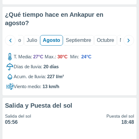
 seleccionar
o.
¿Qué tiempo hace en Ankapur en
calización
precisa e
agosto
?
ión mediante
, publicidad
yo
Junio
Julio
Agosto
Septiembre
Octubre
Noviemb
dos,
T. Media:
27°C
Max.:
30°C
Min:
24°C
 publicidad
,
Días de lluvia:
20
días
ón de
 desarrollo
Acum. de lluvia:
227 l/m²
s.
Viento medio:
13 km/h
tros 1199
ios
Salida y Puesta del sol
Salida del sol
Puesta del sol
05:56
18:48