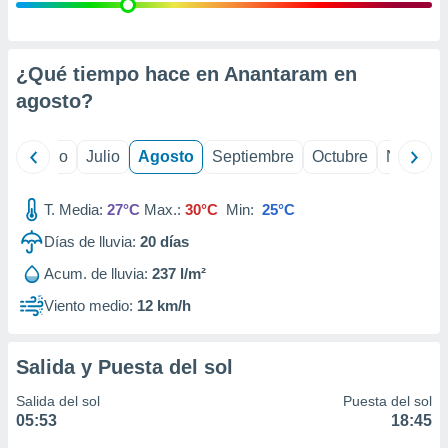
 seleccionar
o.
calización
precisa e
¿Qué tiempo hace en Anantaram en
ión mediante
agosto
?
, publicidad
yo
Junio
Julio
Agosto
Septiembre
Octubre
Noviemb
dos,
 publicidad
,
T. Media:
27°C
Max.:
30°C
Min:
25°C
ón de
Días de lluvia:
20
días
 desarrollo
s.
Acum. de lluvia:
237 l/m²
tros 1199
Viento medio:
12 km/h
ios
Salida y Puesta del sol
Salida del sol
Puesta del sol
05:53
18:45