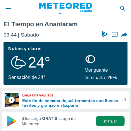
El Tiempo en Anantaram
privacidad
03:44
Sábado
...
o de
tiempo.com)
borado por
Nubes y claros
es para
24°
ue la
 que se
e calidad.
Menguante
eder a este
Sensación de 24°
Iluminada:
26%
ediante las
opciones:
Llega una vaguada
ookies y
Este fin de semana dejará tormentas con lluvias
e forma
fuertes y granizo en España
d digital
¡Descarga
GRATIS
la app de
Instalar
ada, basada
Meteored!
mación