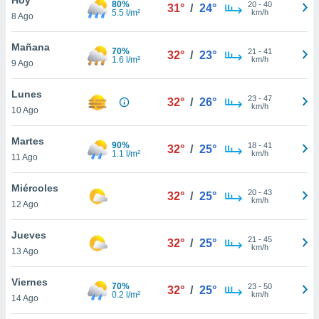
80%
20
-
40
31°
/
24°
5.5 l/m²
km/h
8 Ago
do en
 mismo.
sultar más
Mañana
70%
21
-
41
32°
/
23°
 en nuestra
1.6 l/m²
km/h
9 Ago
 Cookies
y
ualquier
Lunes
23
-
47
32°
/
26°
km/h
10 Ago
ento
 botón
ación de
Martes
90%
18
-
41
32°
/
25°
kies
1.1 l/m²
km/h
11 Ago
 disponible
e nuestra
Miércoles
20
-
43
.
32°
/
25°
km/h
12 Ago
IVAMENTE,
Jueves
21
-
45
32°
/
25°
km/h
13 Ago
as
 a cookies
Viernes
70%
23
-
50
32°
/
25°
0.2 l/m²
km/h
 no aceptar
14 Ago
ón de