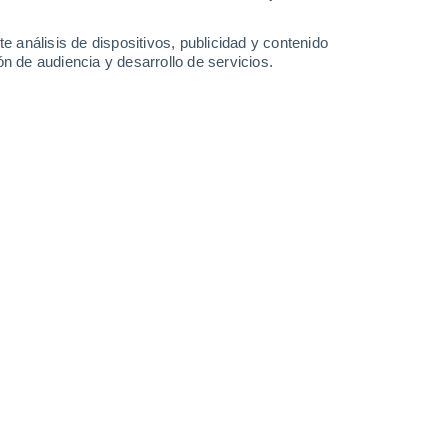
23°
/
14°
25°
/
18°
23°
/
14°
22°
/
12°
e análisis de dispositivos, publicidad y contenido
n de audiencia y desarrollo de servicios.
-
58
km/h
20
-
50
km/h
18
-
43
km/h
10
-
31
km/h
Norte
0 Bajo
13
-
31 km/h
FPS:
no
Norte
0 Bajo
13
-
27 km/h
FPS:
no
Noroeste
0 Bajo
14
-
25 km/h
FPS:
no
Norte
3 Medio
15
-
32 km/h
FPS:
6-10