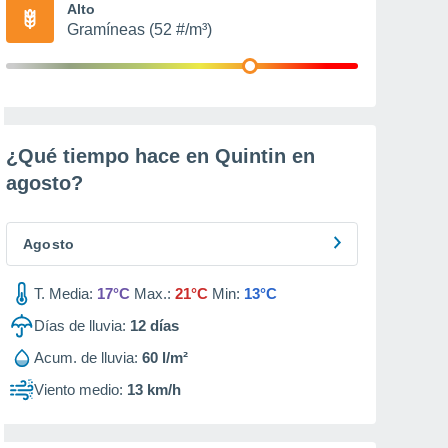
Alto
Gramíneas (52 #/m³)
¿Qué tiempo hace en Quintin en
agosto
?
Agosto
T. Media:
17°C
Max.:
21°C
Min:
13°C
Días de lluvia:
12
días
Acum. de lluvia:
60 l/m²
Viento medio:
13 km/h