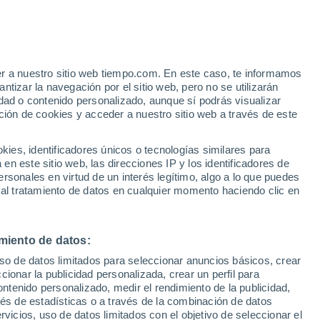
e
er a nuestro sitio web tiempo.com. En este caso, te informamos
:
24%
tizar la navegación por el sitio web, pero no se utilizarán
dad o contenido personalizado, aunque sí podrás visualizar
ción de cookies y acceder a nuestro sitio web a través de este
ias
es, identificadores únicos o tecnologías similares para
n este sitio web, las direcciones IP y los identificadores de
rsonales en virtud de un interés legítimo, algo a lo que puedes
e nubosidad
Radar de lluvia
Satélites
Modelos
 al tratamiento de datos en cualquier momento haciendo clic en
miento de datos:
Martes
Miércoles
Jueves
Viernes
uso de datos limitados para seleccionar anuncios básicos, crear
18 Ago
19 Ago
20 Ago
21 Ago
ccionar la publicidad personalizada, crear un perfil para
ontenido personalizado, medir el rendimiento de la publicidad,
vés de estadísticas o a través de la combinación de datos
rvicios, uso de datos limitados con el objetivo de seleccionar el