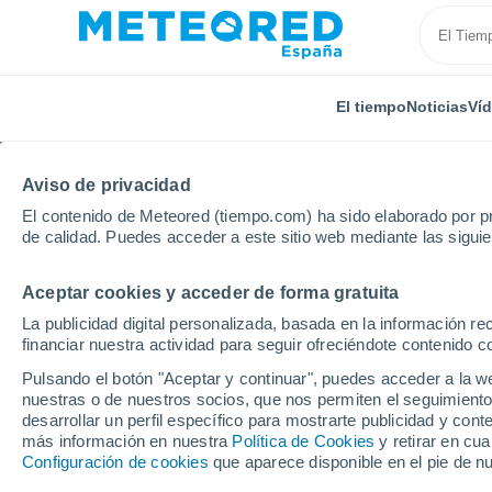
El tiempo
Noticias
Ví
Aviso de privacidad
El contenido de Meteored (tiempo.com) ha sido elaborado por pr
de calidad. Puedes acceder a este sitio web mediante las sigui
Aceptar cookies y acceder de forma gratuita
Inicio
Francia
Bretaña
Costas de Armor
Qui
La publicidad digital personalizada, basada en la información r
financiar nuestra actividad para seguir ofreciéndote contenido c
El tiempo en Quintin 8 
Pulsando el botón "Aceptar y continuar", puedes acceder a la w
nuestras o de nuestros socios, que nos permiten el seguimiento
04:39
Sábado
desarrollar un perfil específico para mostrarte publicidad y co
más información en nuestra
Política de Cookies
y retirar en cu
Configuración de cookies
que aparece disponible en el pie de n
Nubes y claros