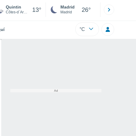
Quintin
Madrid
Barcelona
13°
26°
Côtes-d´Armor
Madrid
Barcelona
°C
uí