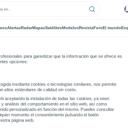
deos
Alertas
Radar
Mapas
Satélites
Modelos
Revista
Foro
El mundo
Esq
ofesionales para garantizar que la información que se ofrece es
entes opciones:
ntin
Próxima semana
ecogida mediante cookies o tecnologías similares, nos permite
on altos estándares de calidad sin coste.
- 14 días
eb aceptando la instalación de todas las cookies, ya sean
 y análisis del comportamiento en el sitio web, así como
...
ntenido personalizado en función del mismo. Puedes consultar
alquier momento el consentimiento pulsando el botón
Por horas
uestra página web.
Intervalos nubosos en las
próximas horas