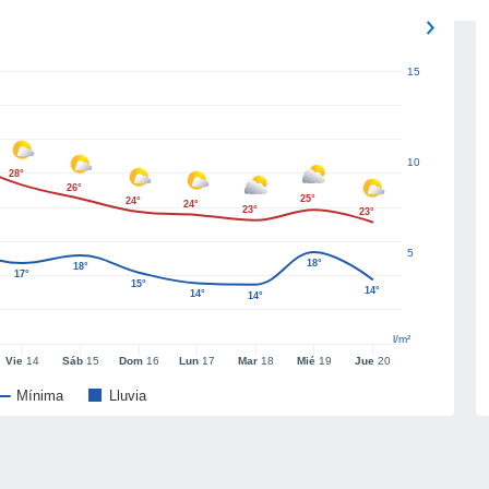
15
10
28°
26°
25°
24°
24°
23°
23°
5
18°
18°
17°
15°
14°
14°
14°
l/m²
Vie
14
Sáb
15
Dom
16
Lun
17
Mar
18
Mié
19
Jue
20
Mínima
Lluvia