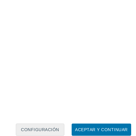
Calendario lunar
Lun
Mar
Mié
Jue
Vie
Sáb
Dom
8
9
10
11
12
13
14
15
16
17
18
19
20
21
CONFIGURACIÓN
ACEPTAR Y CONTINUAR