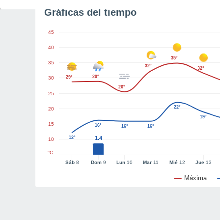
Gráficas del tiempo
45
40
35°
35
32°
32°
29°
29°
30
26°
25
22°
20
19°
15
16°
16°
16°
12°
1.4
10
°C
Sáb
8
Dom
9
Lun
10
Mar
11
Mié
12
Jue
13
Máxima