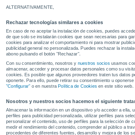
13°
ALTERNATIVAMENTE,
Rechazar tecnologías similares a cookies
Menguant
En caso de no aceptar la instalación de cookies, puedes acced
Iluminada
Sensación de 13°
de que solo se instalarán cookies que sean necesarias para garan
cookies para analizar el comportamiento ni para mostrar publici
publicidad general no personalizada. Puedes rechazar la instala
abono pulsando el botón "Rechazar".
Llega una vaguada
Este fin de semana dejará tormentas con lluv
Con su consentimiento, nosotros y
nuestros socios
usamos cooki
fuertes y granizo en España
almacenar, acceder y procesar datos personales como su visita e
cookies. Es posible que algunos proveedores traten tus datos pe
El Tiempo 1 - 7 días
Por horas
Actualidad
Mapa d
oponerte. Para ello, puede retirar su consentimiento u oponerse
"Configurar"
o en nuestra
Política de Cookies
en este sitio web.
Nosotros y nuestros socios hacemos el siguiente trata
Domingo
Lunes
Sábado
Almacenar la información en un dispositivo y/o acceder a ella, 
16 Ago
17 Ago
15 Ago
perfiles para publicidad personalizada, utilizar perfiles para sele
personalizar el contenido, uso de perfiles para la selección de c
medir el rendimiento del contenido, comprender al público a tra
procedentes de diferentes fuentes, desarrollo y mejora de los se