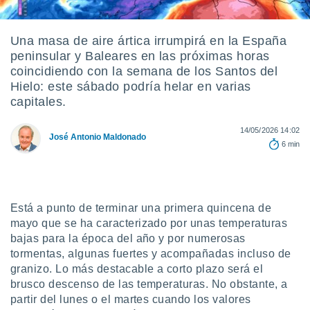
ediante
ecnologías
nos permite
Una masa de aire ártica irrumpirá en la España
estra
peninsular y Baleares en las próximas horas
ara seguir
e contenido
coincidiendo con la semana de los Santos del
stándares
Hielo: este sábado podría helar en varias
ACEPTAR
sin coste.
capitales.
Y
CONTINUAR
 botón
continuar",
14/05/2026 14:02
José Antonio Maldonado
der a la
6 min
CONFIGURACIÓN
ndo la
 de todas
, ya sean
de nuestros
Está a punto de terminar una primera quincena de
 nos
mayo que se ha caracterizado por unas temperaturas
 y análisis
bajas para la época del año y por numerosas
tamiento en
tormentas, algunas fuertes y acompañadas incluso de
b, así como
granizo. Lo más destacable a corto plazo será el
un perfil
brusco descenso de las temperaturas. No obstante, a
para
partir del lunes o el martes cuando los valores
ublicidad y