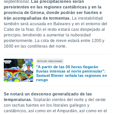
 seleccionar
septentrional.
L
as precipitaciones serán
o.
persistentes en las regiones cantábricas y en la
provincia de Girona, donde podrán ser fuertes e
calización
precisa e
irán acompañadas de tormentas.
La inestabilidad
ión mediante
también será acusada en Baleares y en el entorno del
Cabo de la Nao. En el resto estará casi despejado al
, publicidad
principio, tendiendo a aumentar la nubosidad
posteriormente. La cota de nieve estará entre 1200 y
dos,
1600 en las cordilleras del norte.
 publicidad
,
ón de
 desarrollo
Artículo relacionado
s.
"A partir de las 00 horas llegarán
lluvias intensas al norte peninsular":
tros 1199
Samuel Biener señala las regiones en
ios
riesgo
Se notará un descenso generalizado de las
temperaturas.
Soplarán vientos del norte y del oeste
con rachas fuertes en los litorales gallegos y
cantábricos, así como en el Ampurdán, así como en el