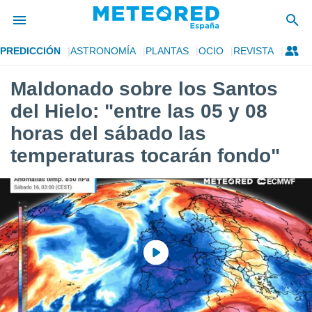
PREDICCIÓN
ASTRONOMÍA
PLANTAS
OCIO
REVISTA
privacidad
Maldonado sobre los Santos
o de
tiempo.com)
del Hielo: "entre las 05 y 08
borado por
es para
horas del sábado las
ue la
temperaturas tocarán fondo"
 que se
e calidad.
eder a este
ediante las
opciones:
ookies y
e forma
d digital
ada, basada
mación