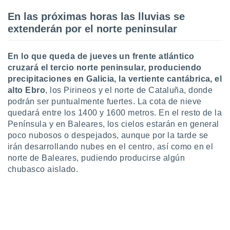
 botón
En las próximas horas las lluvias se
.
extenderán por el norte peninsular
nto,
En lo que queda de jueves un frente atlántico
cios
cruzará el tercio norte peninsular, produciendo
kies,
precipitaciones en Galicia, la vertiente cantábrica, el
ores únicos
alto Ebro
, los Pirineos y el norte de Cataluña, donde
as similares
nar,
podrán ser puntualmente fuertes. La cota de nieve
rocesar
quedará entre los 1400 y 1600 metros. En el resto de la
onales como
Península y en Baleares, los cielos estarán en general
 este sitio
poco nubosos o despejados, aunque por la tarde se
recciones IP
irán desarrollando nubes en el centro, así como en el
ficadores de
norte de Baleares, pudiendo producirse algún
 posible
chubasco aislado.
s
 traten tus
nales en
 interés
go a lo que
nerte. Para
retirar su