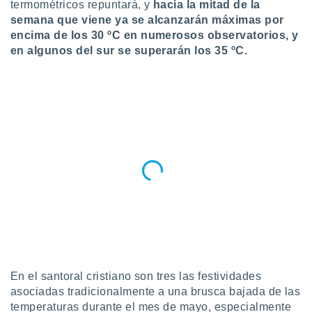
termométricos repuntará, y
hacia la mitad de la
do en
semana que viene ya se alcanzarán máximas por
 mismo.
encima de los 30 ºC en numerosos observatorios, y
sultar más
en algunos del sur se superarán los 35 ºC.
 en nuestra
 Cookies
y
ualquier
ento
 botón
ación de
kies
 disponible
e nuestra
.
IVAMENTE,
as
 a cookies
En el santoral cristiano son tres las festividades
 no aceptar
asociadas tradicionalmente a una brusca bajada de las
ón de
temperaturas durante el mes de mayo, especialmente