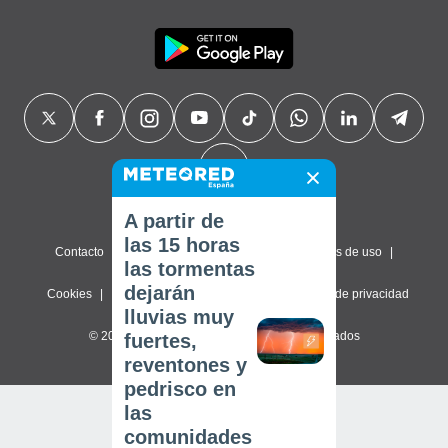
A partir de
las 15 horas
Contacto
Sobre nosotros
FAQ
Términos de uso
las tormentas
dejarán
Cookies
Política de privacidad
Configuración de privacidad
lluvias muy
© 2026 Meteored. Todos los derechos reservados
fuertes,
reventones y
pedrisco en
las
comunidades