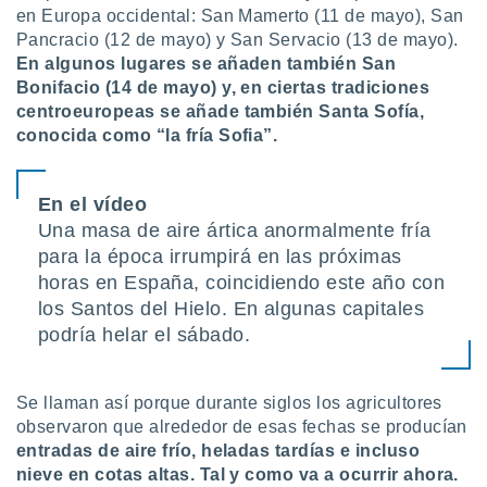
uedes
en Europa occidental: San Mamerto (11 de mayo), San
uestro sitio
Pancracio (12 de mayo) y San Servacio (13 de mayo).
.com. En
En algunos lugares se añaden también San
te
Bonifacio (14 de mayo) y, en ciertas tradiciones
 de que
talarán
centroeuropeas se añade también Santa Sofía,
e sean
conocida como “la fría Sofia”.
para
a
por el sitio
En el vídeo
o se
Una masa de aire ártica anormalmente fría
cookies para
para la época irrumpirá en las próximas
nto ni para
horas en España, coincidiendo este año con
licidad o
los Santos del Hielo. En algunas capitales
podría helar el sábado.
ado, aunque
sualizar
general no
ada. Puedes
Se llaman así porque durante siglos los agricultores
 instalación
observaron que alrededor de esas fechas se producían
y acceder a
entradas de aire frío, heladas tardías e incluso
io web a
nieve en cotas altas. Tal y como va a ocurrir ahora.
ste abono