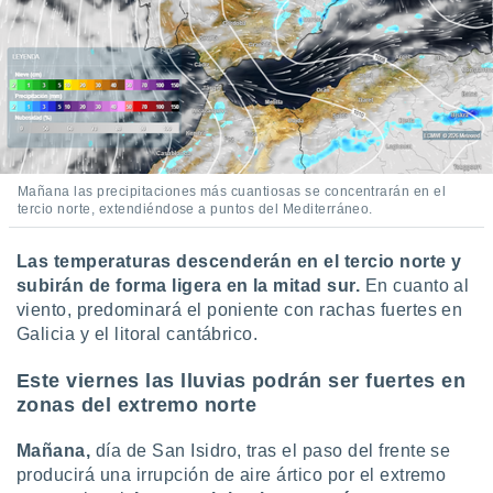
idad
a, utilizar
a
 la
da, crear un
personalizar
o, uso de
a la
Mañana las precipitaciones más cuantiosas se concentrarán en el
e contenido
tercio norte, extendiéndose a puntos del Mediterráneo.
do, medir el
 de la
Las temperaturas descenderán en el tercio norte y
medir el
subirán de forma ligera en la mitad sur.
En cuanto al
 del
 comprender
viento, predominará el poniente con rachas fuertes en
 través de
Galicia y el litoral cantábrico.
s o a través
nación de
Este viernes las lluvias podrán ser fuertes en
edentes de
zonas del extremo norte
fuentes,
y mejora de
Mañana,
día de San Isidro, tras el paso del frente se
os, uso de
ados con el
producirá una irrupción de aire ártico por el extremo