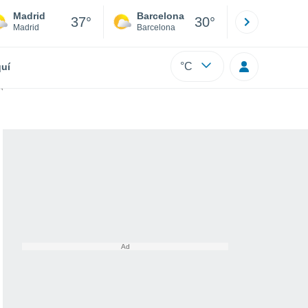
Madrid
Barcelona
Sevilla
37°
30°
Madrid
Barcelona
Sevilla
°C
uí
asiática