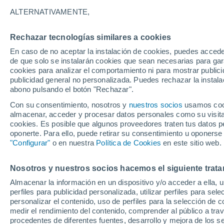
avispa asiática
ALTERNATIVAMENTE,
Su expansión por España ha estado a
Rechazar tecnologías similares a cookies
creciente temor social. Sin embargo, u
En caso de no aceptar la instalación de cookies, puedes acced
de que solo se instalarán cookies que sean necesarias para garan
realidad muy distinta sobre el verdade
cookies para analizar el comportamiento ni para mostrar publici
publicidad general no personalizada. Puedes rechazar la instala
abono pulsando el botón "Rechazar".
Con su consentimiento, nosotros y
nuestros socios
usamos cooki
almacenar, acceder y procesar datos personales como su visita e
cookies. Es posible que algunos proveedores traten tus datos pe
oponerte. Para ello, puede retirar su consentimiento u oponerse
"Configurar"
o en nuestra
Política de Cookies
en este sitio web.
Nosotros y nuestros socios hacemos el siguiente trata
Almacenar la información en un dispositivo y/o acceder a ella, 
perfiles para publicidad personalizada, utilizar perfiles para sele
personalizar el contenido, uso de perfiles para la selección de c
medir el rendimiento del contenido, comprender al público a tra
procedentes de diferentes fuentes, desarrollo y mejora de los se