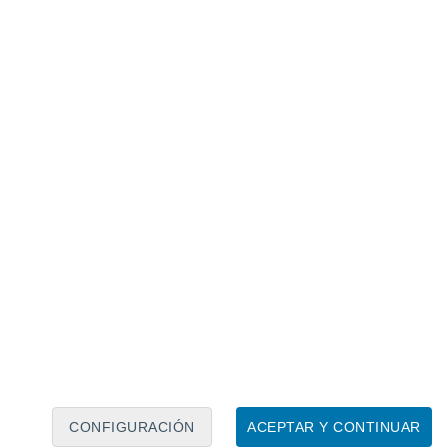
acional.
ha aumentado la mortalidad
ones no implican que la avispa asiática
sultar peligrosa, especialmente en
menópteros,
donde puede desencadenar
te mortal.
aumento de la presencia de esta especie
lidad a nivel poblacional
. Los
o distinguir entre la probabilidad de
lidad de sufrir una reacción alérgica fatal.
CONFIGURACIÓN
ACEPTAR Y CONTINUAR