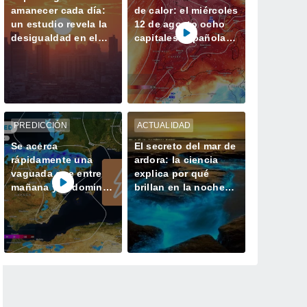
amanecer cada día:
de calor: el miércoles
un estudio revela la
12 de agosto ocho
desigualdad en el
capitales españolas
acceso a la luz
podrían alcanzar los
natural en las
40 ºC
ciudades
PREDICCIÓN
ACTUALIDAD
Se acerca
El secreto del mar de
rápidamente una
ardora: la ciencia
vaguada que entre
explica por qué
mañana y el domingo
brillan en la noche
dejará tormentas con
las playas de Galicia
lluvias fuertes y
granizo en España