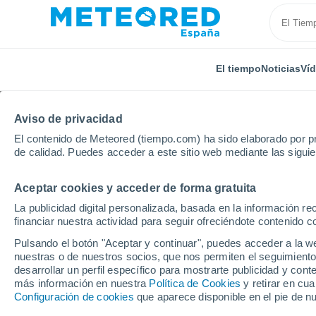
El tiempo
Noticias
Ví
TODAS
ACTUALIDAD
CIENCIA
PREDICCIÓN
AST
Aviso de privacidad
El contenido de Meteored (tiempo.com) ha sido elaborado por pr
de calidad. Puedes acceder a este sitio web mediante las sigui
Aceptar cookies y acceder de forma gratuita
La publicidad digital personalizada, basada en la información r
financiar nuestra actividad para seguir ofreciéndote contenido c
Inicio
Noticias
Actualidad
Un estudio de la Unive
Pulsando el botón "Aceptar y continuar", puedes acceder a la w
nuestras o de nuestros socios, que nos permiten el seguimiento
desarrollar un perfil específico para mostrarte publicidad y co
Un estudio de la Unive
más información en nuestra
Política de Cookies
y retirar en cu
Configuración de cookies
que aparece disponible en el pie de n
Baleares descarta más 