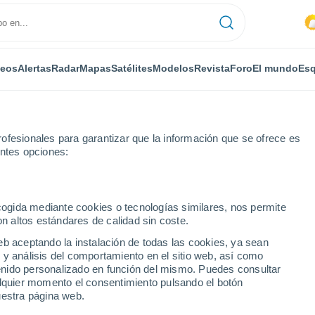
deos
Alertas
Radar
Mapas
Satélites
Modelos
Revista
Foro
El mundo
Esq
RONOMÍA
PLANTAS
OCIO
REVISTA
ofesionales para garantizar que la información que se ofrece es
entes opciones:
ecogida mediante cookies o tecnologías similares, nos permite
on altos estándares de calidad sin coste.
rsidad de las Islas Baleares descarta más fallecimientos por la avispa 
eb aceptando la instalación de todas las cookies, ya sean
 y análisis del comportamiento en el sitio web, así como
ntenido personalizado en función del mismo. Puedes consultar
rsidad de las Islas
alquier momento el consentimiento pulsando el botón
uestra página web.
fallecimientos por la