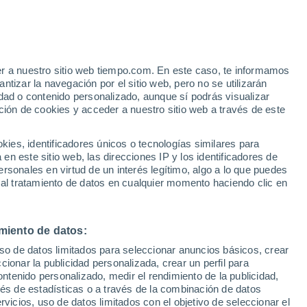
compañada de titulares alarmantes y un
n nuevo estudio científico revela una
er a nuestro sitio web tiempo.com. En este caso, te informamos
tizar la navegación por el sitio web, pero no se utilizarán
ro impacto de la avispa asiática.
dad o contenido personalizado, aunque sí podrás visualizar
ción de cookies y acceder a nuestro sitio web a través de este
es, identificadores únicos o tecnologías similares para
n este sitio web, las direcciones IP y los identificadores de
rsonales en virtud de un interés legítimo, algo a lo que puedes
 al tratamiento de datos en cualquier momento haciendo clic en
miento de datos:
uso de datos limitados para seleccionar anuncios básicos, crear
ccionar la publicidad personalizada, crear un perfil para
ontenido personalizado, medir el rendimiento de la publicidad,
vés de estadísticas o a través de la combinación de datos
rvicios, uso de datos limitados con el objetivo de seleccionar el