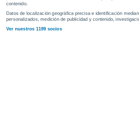
contenido.
Datos de localización geográfica precisa e identificación mediant
personalizados, medición de publicidad y contenido, investigació
Ver nuestros 1199 socios
Un estudio liderado por investigadores de la Universidad 
Vespa velutina sobre la mortalidad en España
Rocio González
20/05/20
Desde hace años, la avispa asiática s
invasoras más temidas de España.
Su 
peninsular y las noticias sobre pic
que su presencia supone un riesgo cre