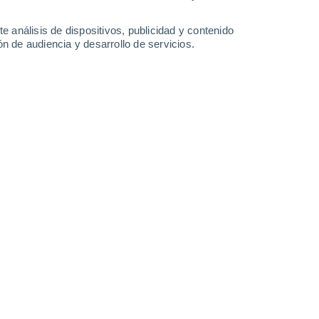
e análisis de dispositivos, publicidad y contenido
n de audiencia y desarrollo de servicios.
de las Islas Baleares acaba de analizar el impacto real de
26 12:42
5 min
e ha convertido en una de las especies
rápida expansión por el norte
aduras mortales
han alimentado la idea de
ciente para la salud pública.