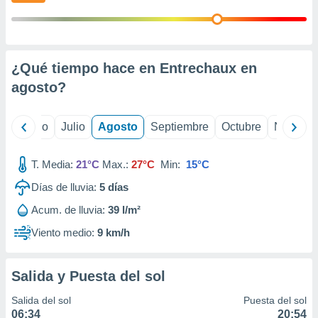
 seleccionar
o.
calización
precisa e
ión mediante
¿Qué tiempo hace en Entrechaux en
agosto
?
, publicidad
dos,
yo
Junio
Julio
Agosto
Septiembre
Octubre
Noviemb
 publicidad
,
ón de
T. Media:
21°C
Max.:
27°C
Min:
15°C
 desarrollo
s.
Días de lluvia:
5
días
tros 1199
Acum. de lluvia:
39 l/m²
ios
Viento medio:
9 km/h
Salida y Puesta del sol
Salida del sol
Puesta del sol
06:34
20:54