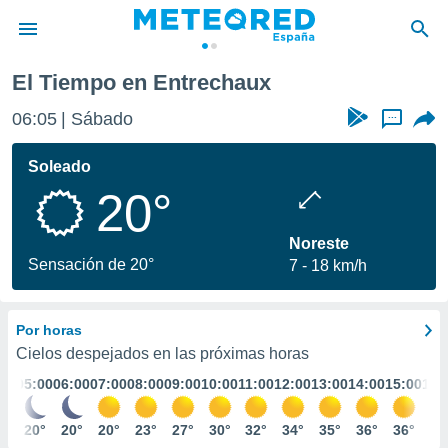
rechaux
El Tiempo en Entrechaux
privacidad
06:05
Sábado
...
o de
tiempo.com)
borado por
Soleado
es para
20°
ue la
 que se
e calidad.
Noreste
eder a este
Sensación de 20°
7
18 km/h
ediante las
opciones:
Por horas
ookies y
e forma
Cielos despejados en las próximas horas
:00
05:00
06:00
07:00
08:00
09:00
10:00
11:00
12:00
13:00
14:00
15:00
16:
d digital
ada, basada
1°
20°
20°
20°
23°
27°
30°
32°
34°
35°
36°
36°
37
mación