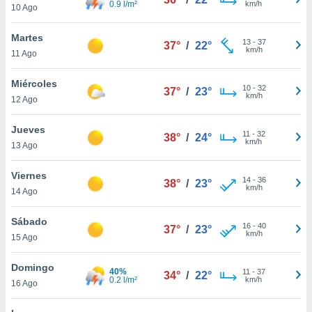
0.9 l/m²
km/h
10 Ago
do en
 mismo.
Martes
13
-
37
sultar más
37°
/
22°
km/h
11 Ago
 en nuestra
 Cookies
y
Miércoles
ualquier
10
-
32
37°
/
23°
km/h
12 Ago
ento
 botón
Jueves
11
-
32
38°
/
24°
ación de
km/h
13 Ago
kies
 disponible
Viernes
e nuestra
14
-
36
38°
/
23°
km/h
.
14 Ago
IVAMENTE,
Sábado
16
-
40
37°
/
23°
km/h
15 Ago
as
Domingo
 a cookies
40%
11
-
37
34°
/
22°
0.2 l/m²
km/h
16 Ago
 no aceptar
ón de