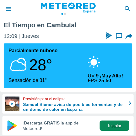
El Tiempo en Cambutal
privacidad
12:09
Jueves
...
o de
tiempo.com)
borado por
Parcialmente nuboso
es para
28°
ue la
 que se
e calidad.
UV
9 ¡Muy Alto!
eder a este
Sensación de 31°
FPS
25-50
ediante las
opciones:
Previsión para el eclipse
ookies y
Samuel Biener avisa de posibles tormentas y de
e forma
un domo de calor en España
d digital
¡Descarga
GRATIS
la app de
Instalar
ada, basada
Meteored!
mación