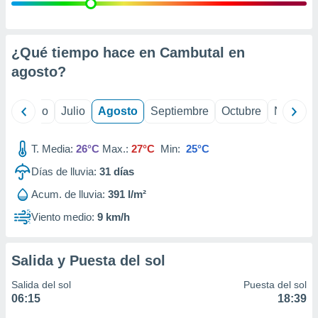
 seleccionar
o.
calización
precisa e
¿Qué tiempo hace en Cambutal en
ión mediante
agosto
?
, publicidad
yo
Junio
Julio
Agosto
Septiembre
Octubre
Noviemb
dos,
 publicidad
,
T. Media:
26°C
Max.:
27°C
Min:
25°C
ón de
Días de lluvia:
31
días
 desarrollo
s.
Acum. de lluvia:
391 l/m²
tros 1199
Viento medio:
9 km/h
ios
Salida y Puesta del sol
Salida del sol
Puesta del sol
06:15
18:39