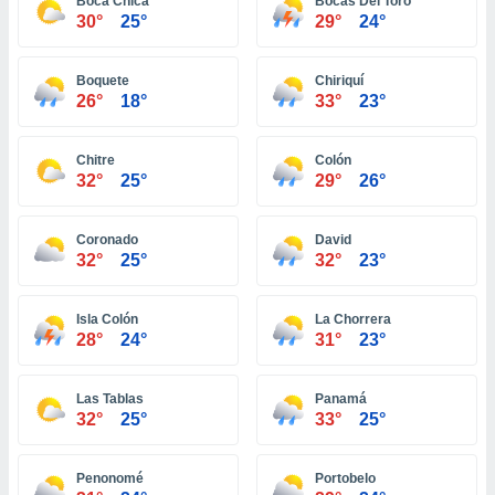
 seleccionar
Boca Chica
Bocas Del Toro
30°
25°
29°
24°
o.
calización
precisa e
Boquete
Chiriquí
ión mediante
26°
18°
33°
23°
, publicidad
Chitre
Colón
32°
25°
29°
26°
dos,
 publicidad
,
Coronado
David
ón de
32°
25°
32°
23°
 desarrollo
s.
Isla Colón
La Chorrera
tros 1199
28°
24°
31°
23°
ios
Las Tablas
Panamá
32°
25°
33°
25°
Penonomé
Portobelo