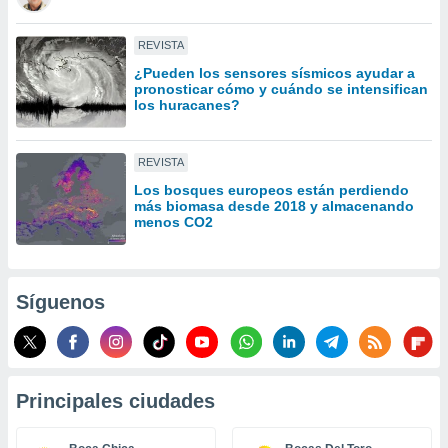
idad
a, utilizar
REVISTA
a
 la
¿Pueden los sensores sísmicos ayudar a
pronosticar cómo y cuándo se intensifican
los huracanes?
da, crear un
personalizar
o, uso de
REVISTA
a la
e contenido
Los bosques europeos están perdiendo
do, medir el
más biomasa desde 2018 y almacenando
 de la
menos CO2
medir el
 del
 comprender
 través de
Síguenos
s o a través
nación de
edentes de
fuentes,
y mejora de
Principales ciudades
os, uso de
ados con el