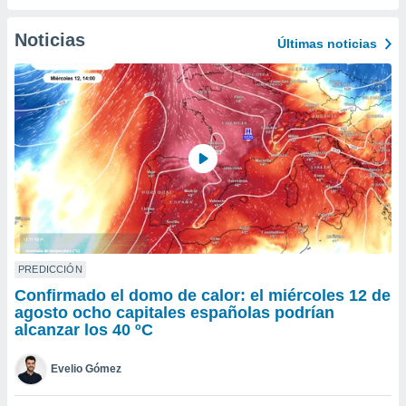
do en
Noticias
 mismo.
Últimas noticias
sultar más
 en nuestra
 Cookies
y
ualquier
ento
 botón
ación de
kies
 disponible
e nuestra
.
PREDICCIÓN
IVAMENTE,
Confirmado el domo de calor: el miércoles 12 de
agosto ocho capitales españolas podrían
alcanzar los 40 ºC
as
 a cookies
Evelio Gómez
 no aceptar
ón de