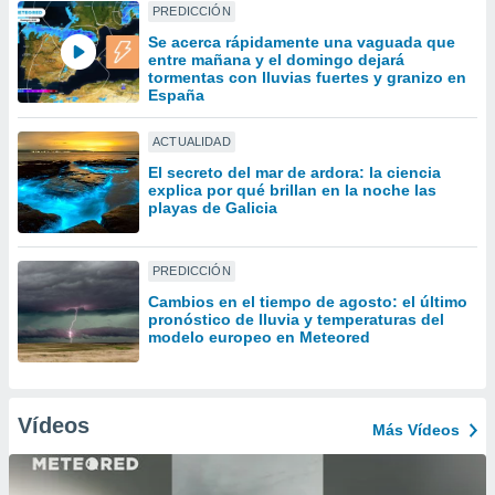
uedes
PREDICCIÓN
uestro sitio
Se acerca rápidamente una vaguada que
.com. En
entre mañana y el domingo dejará
te
tormentas con lluvias fuertes y granizo en
 de que
España
talarán
e sean
ACTUALIDAD
para
El secreto del mar de ardora: la ciencia
a
explica por qué brillan en la noche las
por el sitio
playas de Galicia
o se
cookies para
PREDICCIÓN
nto ni para
licidad o
Cambios en el tiempo de agosto: el último
pronóstico de lluvia y temperaturas del
modelo europeo en Meteored
ado, aunque
sualizar
general no
ada. Puedes
Vídeos
 instalación
Más Vídeos
y acceder a
io web a
ste abono