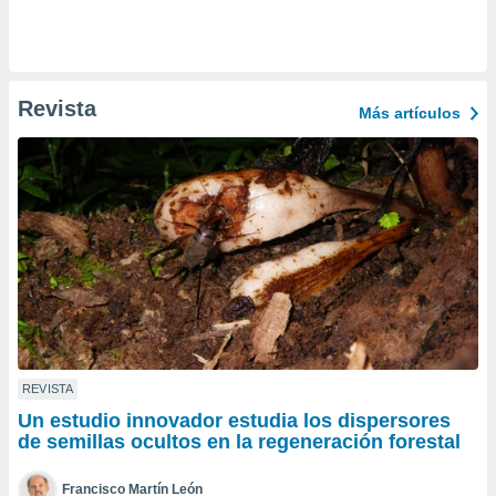
ento u
 de datos
er momento
ic en
Revista
Más artículos
o en
 Cookies
en
eb.
y
socios
el
to de
la
 en un
REVISTA
 y/o acceder
Un estudio innovador estudia los dispersores
 de datos
de semillas ocultos en la regeneración forestal
ara
 anuncios
ar perfiles
Francisco Martín León