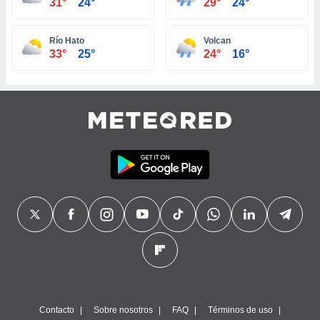
31°
24°
29°
24°
Río Hato
Volcan
33°
25°
24°
16°
Contacto
Sobre nosotros
FAQ
Términos de uso