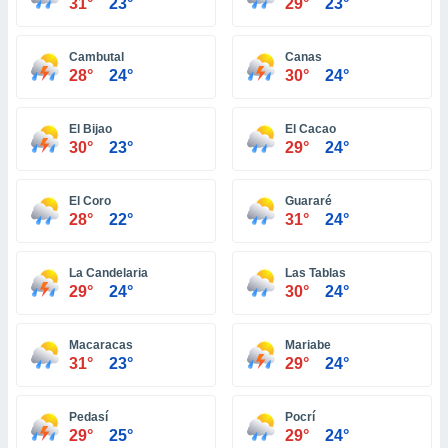
 seleccionar
31°
23°
29°
23°
o.
calización
Cambutal
Canas
precisa e
28°
24°
30°
24°
ión mediante
, publicidad
El Bijao
El Cacao
30°
23°
29°
24°
dos,
 publicidad
El Coro
Guararé
,
28°
22°
31°
24°
ón de
 desarrollo
s.
La Candelaria
Las Tablas
29°
24°
30°
24°
tros 1199
ios
Macaracas
Mariabe
31°
23°
29°
24°
Pedasí
Pocrí
29°
25°
29°
24°