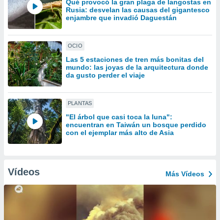
Qué provocó la gran plaga de langostas en
uedes
Rusia: desvelan las causas del gigantesco
uestro sitio
enjambre que invadió Daguestán
.com. En
te
 de que
OCIO
talarán
e sean
Las 5 estaciones de tren más bonitas del
mundo: las joyas de la arquitectura donde
para
da gusto perder el viaje
a
por el sitio
o se
PLANTAS
cookies para
"El árbol que casi toca la luna":
nto ni para
encuentran en Taiwán un bosque perdido
con el ejemplar más alto de Asia
licidad o
ado, aunque
sualizar
Vídeos
general no
Más Vídeos
ada. Puedes
 instalación
y acceder a
io web a
ste abono