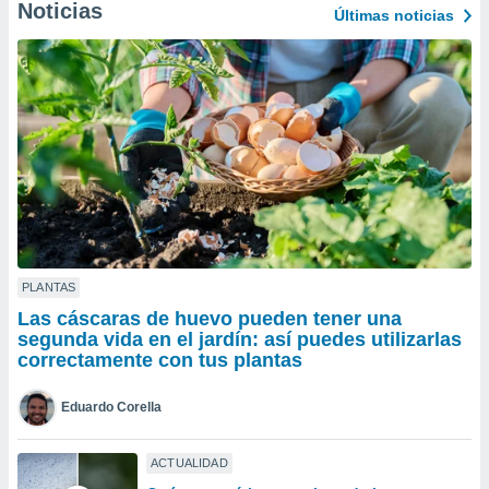
Noticias
Últimas noticias
do en
 mismo.
sultar más
 en nuestra
 Cookies
y
ualquier
ento
 botón
ación de
kies
 disponible
e nuestra
PLANTAS
.
Las cáscaras de huevo pueden tener una
segunda vida en el jardín: así puedes utilizarlas
IVAMENTE,
correctamente con tus plantas
as
Eduardo Corella
 a cookies
 no aceptar
ACTUALIDAD
ón de