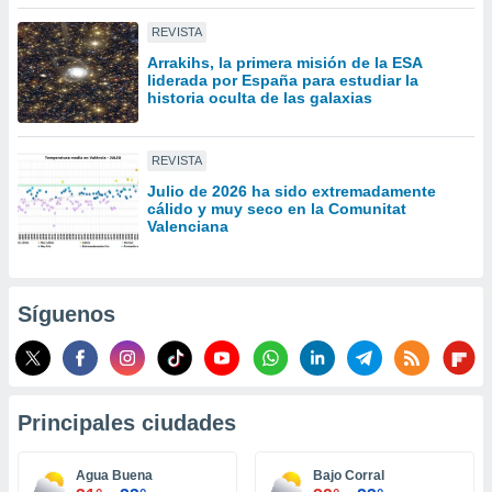
idad
REVISTA
a, utilizar
a
Arrakihs, la primera misión de la ESA
 la
liderada por España para estudiar la
historia oculta de las galaxias
da, crear un
personalizar
o, uso de
REVISTA
a la
Julio de 2026 ha sido extremadamente
e contenido
cálido y muy seco en la Comunitat
do, medir el
Valenciana
 de la
medir el
 del
 comprender
Síguenos
 través de
s o a través
nación de
edentes de
fuentes,
Principales ciudades
y mejora de
os, uso de
ados con el
Agua Buena
Bajo Corral