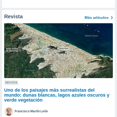
ento u
 de datos
Revista
Más artículos
er momento
ic en
o en
 Cookies
en
eb.
y
socios
el
to de
REVISTA
la
Uno de los paisajes más surrealistas del
 en un
mundo: dunas blancas, lagos azules oscuros y
 y/o acceder
verde vegetación
 de datos
ara
 anuncios
Francisco Martín León
ar perfiles