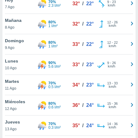
70%
9
-
23
32°
/
22°
2.3 l/m²
km/h
7 Ago
do en
 mismo.
sultar más
Mañana
80%
12
-
26
32°
/
22°
 en nuestra
1 l/m²
km/h
8 Ago
 Cookies
y
ualquier
Domingo
80%
12
-
22
33°
/
22°
1 l/m²
km/h
9 Ago
ento
 botón
ación de
Lunes
90%
9
-
26
33°
/
23°
kies
5.6 l/m²
km/h
10 Ago
 disponible
e nuestra
Martes
70%
13
-
33
.
34°
/
23°
0.5 l/m²
km/h
11 Ago
IVAMENTE,
Miércoles
80%
15
-
36
36°
/
24°
0.6 l/m²
km/h
12 Ago
as
 a cookies
Jueves
70%
14
-
36
35°
/
24°
0.3 l/m²
km/h
 no aceptar
13 Ago
ón de