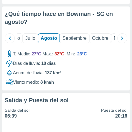
 seleccionar
o.
¿Qué tiempo hace en Bowman - SC en
calización
precisa e
agosto
?
ión mediante
, publicidad
yo
Junio
Julio
Agosto
Septiembre
Octubre
Noviemb
dos,
T. Media:
27°C
Max.:
32°C
Min:
23°C
 publicidad
,
Días de lluvia:
18
días
ón de
 desarrollo
Acum. de lluvia:
137 l/m²
s.
Viento medio:
8 km/h
tros 1199
ios
Salida y Puesta del sol
Salida del sol
Puesta del sol
06:39
20:16