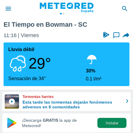
El Tiempo en Bowman - SC
privacidad
11:16
Viernes
...
o de
tiempo.com)
borado por
Lluvia débil
es para
29°
ue la
 que se
e calidad.
30%
eder a este
Sensación de 34°
0.1 l/m²
ediante las
opciones:
Tormentas fuertes
ookies y
Esta tarde las tormentas dejarán fenómenos
e forma
adversos en 6 comunidades
d digital
¡Descarga
GRATIS
la app de
Instalar
ada, basada
Meteored!
mación