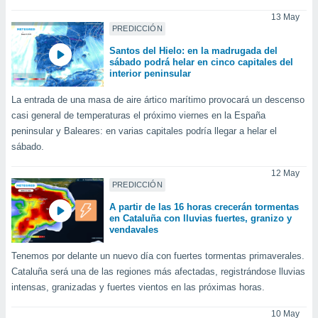
ediante
ecnologías
13 May
PREDICCIÓN
nos permite
estra
Santos del Hielo: en la madrugada del
ara seguir
sábado podrá helar en cinco capitales del
e contenido
interior peninsular
stándares
ACEPTAR
sin coste.
La entrada de una masa de aire ártico marítimo provocará un descenso
Y
casi general de temperaturas el próximo viernes en la España
CONTINUAR
 botón
peninsular y Baleares: en varias capitales podría llegar a helar el
continuar",
sábado.
der a la
CONFIGURACIÓN
ndo la
12 May
 de todas
PREDICCIÓN
, ya sean
de nuestros
A partir de las 16 horas crecerán tormentas
 nos
en Cataluña con lluvias fuertes, granizo y
vendavales
 y análisis
tamiento en
Tenemos por delante un nuevo día con fuertes tormentas primaverales.
b, así como
Cataluña será una de las regiones más afectadas, registrándose lluvias
un perfil
intensas, granizadas y fuertes vientos en las próximas horas.
para
ublicidad y
10 May