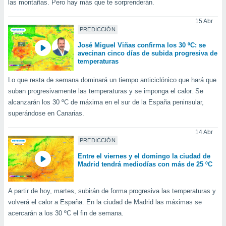
 seleccionar
las montañas. Pero hay más que te sorprenderán.
o.
15 Abr
calización
PREDICCIÓN
precisa e
ión mediante
José Miguel Viñas confirma los 30 ºC: se
avecinan cinco días de subida progresiva de
temperaturas
, publicidad
Lo que resta de semana dominará un tiempo anticiclónico que hará que
dos,
suban progresivamente las temperaturas y se imponga el calor. Se
 publicidad
alcanzarán los 30 ºC de máxima en el sur de la España peninsular,
,
ón de
superándose en Canarias.
 desarrollo
s.
14 Abr
PREDICCIÓN
tros 1199
Entre el viernes y el domingo la ciudad de
ios
Madrid tendrá mediodías con más de 25 ºC
A partir de hoy, martes, subirán de forma progresiva las temperaturas y
volverá el calor a España. En la ciudad de Madrid las máximas se
acercarán a los 30 ºC el fin de semana.