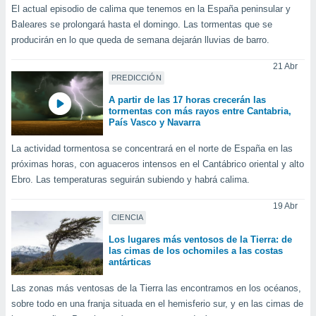
idad
El actual episodio de calima que tenemos en la España peninsular y
a, utilizar
Baleares se prolongará hasta el domingo. Las tormentas que se
a
producirán en lo que queda de semana dejarán lluvias de barro.
 la
21 Abr
da, crear un
PREDICCIÓN
personalizar
A partir de las 17 horas crecerán las
o, uso de
tormentas con más rayos entre Cantabria,
a la
País Vasco y Navarra
e contenido
do, medir el
La actividad tormentosa se concentrará en el norte de España en las
 de la
próximas horas, con aguaceros intensos en el Cantábrico oriental y alto
medir el
Ebro. Las temperaturas seguirán subiendo y habrá calima.
 del
 comprender
19 Abr
 través de
CIENCIA
s o a través
nación de
Los lugares más ventosos de la Tierra: de
edentes de
las cimas de los ochomiles a las costas
antárticas
fuentes,
y mejora de
Las zonas más ventosas de la Tierra las encontramos en los océanos,
os, uso de
ados con el
sobre todo en una franja situada en el hemisferio sur, y en las cimas de