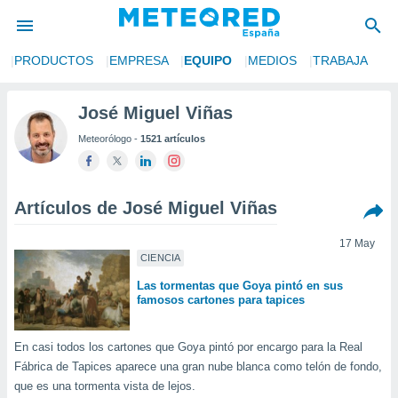
S
PRODUCTOS
EMPRESA
EQUIPO
MEDIOS
TRABAJA
privacidad
o de
José Miguel Viñas
tiempo.com)
Meteorólogo -
1521 artículos
borado por
es para
ue la
 que se
Artículos de José Miguel Viñas
e calidad.
eder a este
ediante las
17 May
CIENCIA
opciones:
Las tormentas que Goya pintó en sus
ookies y
famosos cartones para tapices
e forma
En casi todos los cartones que Goya pintó por encargo para la Real
d digital
Fábrica de Tapices aparece una gran nube blanca como telón de fondo,
ada, basada
mación
que es una tormenta vista de lejos.