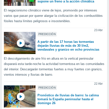
supone un freno a la acción climática
ento u
El negacionismo climático viene de lejos, promovido por intereses
 de datos
varios que pasan por querer alargar la civilización de los combustibles
er momento
fósiles hasta límites peligrosos e insostenibles.
ic en
o en
23 Abr
PREDICCIÓN
 Cookies
en
eb.
A partir de las 17 horas las tormentas
dejarán lluvias de más de 30 l/m2,
vendavales y granizo en ocho provincias
y
socios
El descolgamiento de aire frío en altura en la vertical peninsular
el
disparará esta tarde-noche la actividad tormentosa en las comunidades
to de
del interior. Descargarán tormentas fuertes a muy fuertes con granizo,
vientos intensos y lluvias de barro.
la
22 Abr
 en un
PREDICCIÓN
 y/o acceder
 de datos
Pronóstico de lluvias de barro: la calima
ara
tomará la España peninsular hasta el
 anuncios
domingo 26
ar perfiles