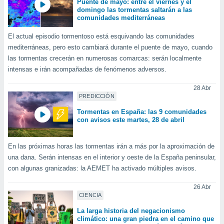
Puente de mayo: entre el viernes y el
 botón
domingo las tormentas saltarán a las
.
comunidades mediterráneas
El actual episodio tormentoso está esquivando las comunidades
nto,
mediterráneas, pero esto cambiará durante el puente de mayo, cuando
las tormentas crecerán en numerosas comarcas: serán localmente
cios
intensas e irán acompañadas de fenómenos adversos.
kies,
ores únicos
28 Abr
as similares
PREDICCIÓN
nar,
rocesar
Tormentas en España: las 9 comunidades
onales como
con avisos este martes, 28 de abril
 este sitio
recciones IP
ficadores de
En las próximas horas las tormentas irán a más por la aproximación de
 posible
una dana. Serán intensas en el interior y oeste de la España peninsular,
s
con algunas granizadas: la AEMET ha activado múltiples avisos.
 traten tus
nales en
26 Abr
 interés
CIENCIA
go a lo que
La larga historia del negacionismo
nerte. Para
climático: una gran piedra en el camino que
retirar su