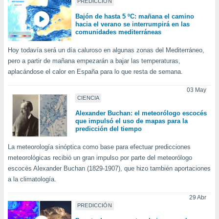
PREDICCIÓN
uedes
uestro sitio
Bajón de hasta 5 ºC: mañana el camino
.com. En
hacia el verano se interrumpirá en las
te
comunidades mediterráneas
 de que
talarán
Hoy todavía será un día caluroso en algunas zonas del Mediterráneo,
e sean
pero a partir de mañana empezarán a bajar las temperaturas,
para
aplacándose el calor en España para lo que resta de semana.
a
por el sitio
03 May
o se
CIENCIA
cookies para
Alexander Buchan: el meteorólogo escocés
que impulsó el uso de mapas para la
nto ni para
predicción del tiempo
licidad o
La meteorología sinóptica como base para efectuar predicciones
ado, aunque
meteorológicas recibió un gran impulso por parte del meteorólogo
sualizar
escocés Alexander Buchan (1829-1907), que hizo también aportaciones
general no
ada. Puedes
a la climatología.
 instalación
y acceder a
29 Abr
PREDICCIÓN
io web a
ste abono