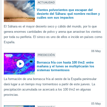
ACTUALIDAD
do en
Vientos polvorientos que escapan del
 mismo.
desierto del Sáhara: qué nombre reciben y
sultar más
cuáles son sus impactos
 en nuestra
 Cookies
y
El Sáhara es el mayor desierto seco y cálido del mundo, por lo que
ualquier
genera enormes cantidades de polvo y arena que arrastran los vientos
por toda su periferia. El siroco es uno de ellos e incide en países como
ento
España.
 botón
ación de
06 May
kies
PREDICCIÓN
 disponible
e nuestra
Borrasca fría con hasta 100 l/m2: entre
.
mañana y el lunes se multiplicarán los
sistemas tormentosos
IVAMENTE,
La formación de una borrasca fría al oeste de la España peninsular
dará lugar a un tiempo muy tormentoso a partir de este jueves. La
as
precipitación acumulada se acercará a los 100 l/m2 en algunas
 a cookies
provincias.
 no aceptar
ón de
05 May