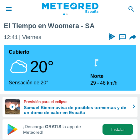
El Tiempo en Woomera - SA
privacidad
12:41
Viernes
...
o de
tiempo.com)
borado por
Cubierto
es para
20°
ue la
 que se
e calidad.
Norte
eder a este
Sensación de 20°
29
46 km/h
ediante las
opciones:
Previsión para el eclipse
ookies y
Samuel Biener avisa de posibles tormentas y de
e forma
un domo de calor en España
d digital
¡Descarga
GRATIS
la app de
Instalar
ada, basada
Meteored!
mación