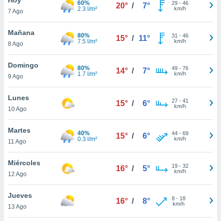
60%
29
-
46
20°
/
7°
2.3 l/m²
km/h
7 Ago
do en
 mismo.
sultar más
Mañana
80%
31
-
46
15°
/
11°
 en nuestra
7.5 l/m²
km/h
8 Ago
 Cookies
y
ualquier
Domingo
80%
49
-
76
14°
/
7°
1.7 l/m²
km/h
9 Ago
ento
 botón
ación de
Lunes
27
-
41
15°
/
6°
kies
km/h
10 Ago
 disponible
e nuestra
Martes
40%
44
-
69
.
15°
/
6°
0.3 l/m²
km/h
11 Ago
IVAMENTE,
Miércoles
19
-
32
16°
/
5°
km/h
12 Ago
as
 a cookies
Jueves
8
-
18
16°
/
8°
km/h
 no aceptar
13 Ago
ón de