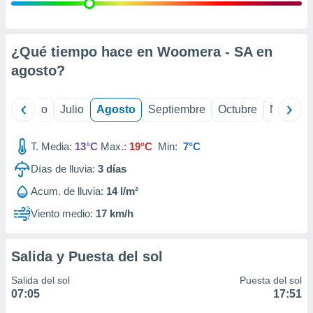
 seleccionar
o.
calización
precisa e
¿Qué tiempo hace en Woomera - SA en
ión mediante
agosto
?
, publicidad
yo
Junio
Julio
Agosto
Septiembre
Octubre
Noviemb
dos,
 publicidad
,
T. Media:
13°C
Max.:
19°C
Min:
7°C
ón de
Días de lluvia:
3
días
 desarrollo
s.
Acum. de lluvia:
14 l/m²
tros 1199
Viento medio:
17 km/h
ios
Salida y Puesta del sol
Salida del sol
Puesta del sol
07:05
17:51