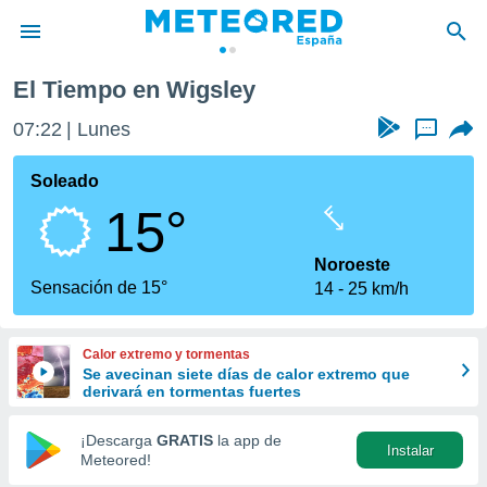
El Tiempo en Wigsley
privacidad
07:22
Lunes
...
o de
tiempo.com)
borado por
Soleado
es para
15°
ue la
 que se
e calidad.
Noroeste
eder a este
Sensación de 15°
14
25 km/h
ediante las
opciones:
Calor extremo y tormentas
ookies y
Se avecinan siete días de calor extremo que
e forma
derivará en tormentas fuertes
d digital
¡Descarga
GRATIS
la app de
Instalar
ada, basada
Meteored!
mación