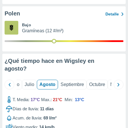
 seleccionar
o.
Polen
Detalle
calización
precisa e
Bajo
ión mediante
Gramíneas (12 #/m³)
, publicidad
dos,
 publicidad
,
¿Qué tiempo hace en Wigsley en
ón de
agosto
?
 desarrollo
s.
tros 1199
yo
Junio
Julio
Agosto
Septiembre
Octubre
Noviemb
ios
T. Media:
17°C
Max.:
21°C
Min:
13°C
Días de lluvia:
11
días
Acum. de lluvia:
69 l/m²
Viento medio:
14 km/h