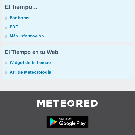
El tiempo...
Por horas
PDF
Más información
El Tiempo en tu Web
Widget de El tiempo
API de Meteorología