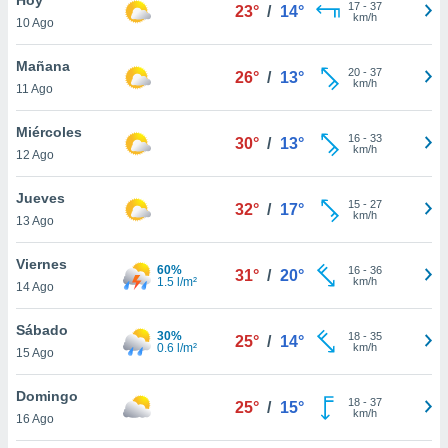
17
-
37
23°
/
14°
km/h
10 Ago
do en
 mismo.
sultar más
Mañana
20
-
37
26°
/
13°
 en nuestra
km/h
11 Ago
 Cookies
y
ualquier
Miércoles
16
-
33
30°
/
13°
km/h
12 Ago
ento
 botón
ación de
Jueves
15
-
27
32°
/
17°
kies
km/h
13 Ago
 disponible
e nuestra
Viernes
60%
16
-
36
.
31°
/
20°
1.5 l/m²
km/h
14 Ago
IVAMENTE,
Sábado
30%
18
-
35
25°
/
14°
0.6 l/m²
km/h
15 Ago
as
 a cookies
Domingo
18
-
37
25°
/
15°
km/h
 no aceptar
16 Ago
ón de