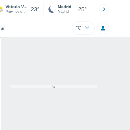
Vittorio Veneto
Madrid
Barcelona
23°
25°
Province of Treviso
Madrid
Barcelona
°C
uí