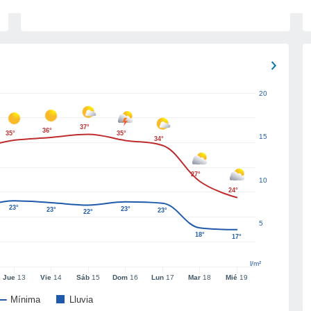
20
37°
36°
35°
35°
15
34°
27°
10
24°
23°
23°
23°
23°
22°
5
18°
17°
l/m²
Jue
13
Vie
14
Sáb
15
Dom
16
Lun
17
Mar
18
Mié
19
Mínima
Lluvia