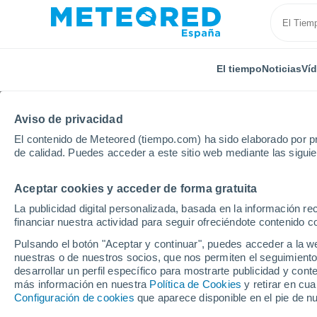
El tiempo
Noticias
Ví
Aviso de privacidad
El contenido de Meteored (tiempo.com) ha sido elaborado por pr
de calidad. Puedes acceder a este sitio web mediante las sigui
Aceptar cookies y acceder de forma gratuita
Inicio
Italia
Provincia de Treviso
Vittorio Veneto
La publicidad digital personalizada, basada en la información r
financiar nuestra actividad para seguir ofreciéndote contenido c
El Tiempo en Vittorio 
Pulsando el botón "Aceptar y continuar", puedes acceder a la w
nuestras o de nuestros socios, que nos permiten el seguimiento
06:16
Viernes
desarrollar un perfil específico para mostrarte publicidad y co
más información en nuestra
Política de Cookies
y retirar en cu
Configuración de cookies
que aparece disponible en el pie de n
Nubes y claros