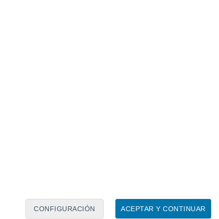
Calendario lunar
Lun
Mar
Mié
Jue
Vie
Sáb
Dom
7
8
9
10
11
12
13
14
15
16
17
18
19
20
CONFIGURACIÓN
ACEPTAR Y CONTINUAR