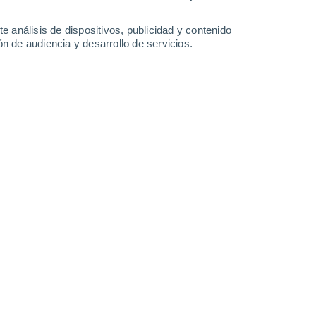
1.4 l/m²
32°
/
22°
35°
/
21°
34°
/
22°
35°
/
23°
e análisis de dispositivos, publicidad y contenido
n de audiencia y desarrollo de servicios.
-
27
km/h
7
-
27
km/h
8
-
31
km/h
7
-
27
km/h
e agosto
Norte
0 Bajo
8
-
23 km/h
FPS:
no
Norte
0 Bajo
7
-
22 km/h
FPS:
no
Norte
1 Bajo
6
-
18 km/h
FPS:
no
Noroeste
2 Bajo
3
-
17 km/h
FPS:
no