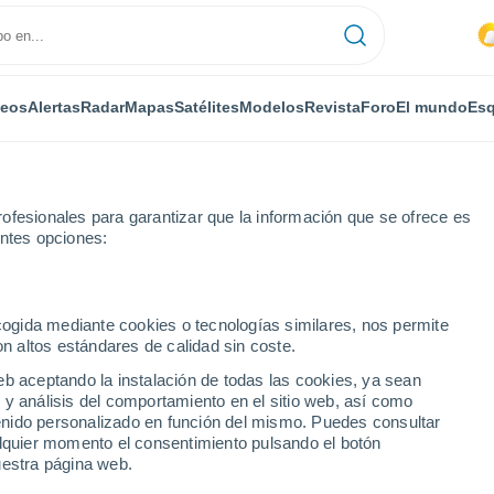
deos
Alertas
Radar
Mapas
Satélites
Modelos
Revista
Foro
El mundo
Esq
ofesionales para garantizar que la información que se ofrece es
entes opciones:
ecogida mediante cookies o tecnologías similares, nos permite
on altos estándares de calidad sin coste.
Veneto
eb aceptando la instalación de todas las cookies, ya sean
 y análisis del comportamiento en el sitio web, así como
...
ntenido personalizado en función del mismo. Puedes consultar
alquier momento el consentimiento pulsando el botón
Por horas
uestra página web.
Cielos nubosos en las próximas
horas