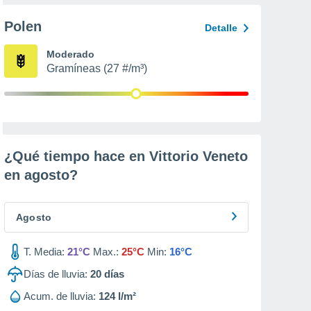
Polen
Detalle
Moderado
Gramíneas (27 #/m³)
¿Qué tiempo hace en Vittorio Veneto
en
agosto
?
Agosto
T. Media:
21°C
Max.:
25°C
Min:
16°C
Días de lluvia:
20
días
Acum. de lluvia:
124 l/m²