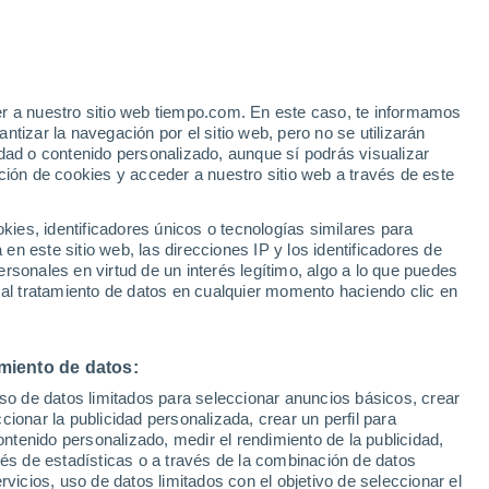
er a nuestro sitio web tiempo.com. En este caso, te informamos
h
tizar la navegación por el sitio web, pero no se utilizarán
dad o contenido personalizado, aunque sí podrás visualizar
ción de cookies y acceder a nuestro sitio web a través de este
 de
es, identificadores únicos o tecnologías similares para
n este sitio web, las direcciones IP y los identificadores de
rsonales en virtud de un interés legítimo, algo a lo que puedes
e nubosidad
Radar de lluvia
Satélites
Modelos
 al tratamiento de datos en cualquier momento haciendo clic en
miento de datos:
Lunes
Martes
Miércoles
Jueves
uso de datos limitados para seleccionar anuncios básicos, crear
10 Ago
11 Ago
12 Ago
13 Ago
ccionar la publicidad personalizada, crear un perfil para
ontenido personalizado, medir el rendimiento de la publicidad,
vés de estadísticas o a través de la combinación de datos
rvicios, uso de datos limitados con el objetivo de seleccionar el
70%