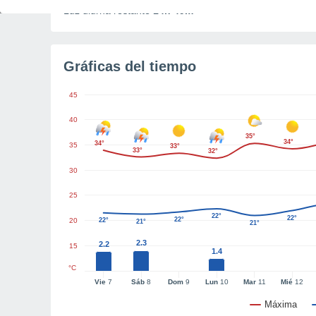
Luz diurna restante
14h 49m
Gráficas del tiempo
45
40
35°
34°
34°
35
33°
33°
32°
30
25
22°
22°
22°
20
22°
21°
21°
2.3
2.2
15
1.4
°C
Vie
7
Sáb
8
Dom
9
Lun
10
Mar
11
Mié
12
Máxima