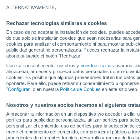
22°
ALTERNATIVAMENTE,
Rechazar tecnologías similares a cookies
Norte
En caso de no aceptar la instalación de cookies, puedes acced
Sensación de 22°
8
-
23 km/
de que solo se instalarán cookies que sean necesarias para garan
cookies para analizar el comportamiento ni para mostrar publici
publicidad general no personalizada. Puedes rechazar la instala
abono pulsando el botón "Rechazar".
Previsión para el eclipse
Samuel Biener avisa de posibles tormentas y
Con su consentimiento, nosotros y
nuestros socios
usamos cooki
un domo de calor en España
almacenar, acceder y procesar datos personales como su visita e
cookies. Es posible que algunos proveedores traten tus datos pe
El Tiempo 1 - 7 días
Por horas
Actualidad
Mapa d
oponerte. Para ello, puede retirar su consentimiento u oponerse
"Configurar"
o en nuestra
Política de Cookies
en este sitio web.
Nosotros y nuestros socios hacemos el siguiente trata
Mañana
Domingo
Hoy
Almacenar la información en un dispositivo y/o acceder a ella, 
8 Ago
9 Ago
7 Ago
perfiles para publicidad personalizada, utilizar perfiles para sele
personalizar el contenido, uso de perfiles para la selección de c
medir el rendimiento del contenido, comprender al público a tra
procedentes de diferentes fuentes, desarrollo y mejora de los se
70%
60%