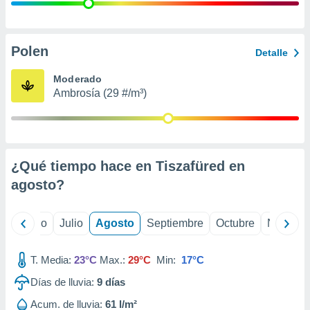
 seleccionar
o.
calización
precisa e
Polen
Detalle
ión mediante
Moderado
, publicidad
Ambrosía (29 #/m³)
dos,
 publicidad
,
ón de
¿Qué tiempo hace en Tiszafüred en
 desarrollo
s.
agosto
?
tros 1199
ios
yo
Junio
Julio
Agosto
Septiembre
Octubre
Noviemb
T. Media:
23°C
Max.:
29°C
Min:
17°C
Días de lluvia:
9
días
Acum. de lluvia:
61 l/m²