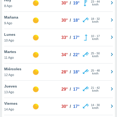
23
-
44
30°
/
19°
km/h
8 Ago
do en
 mismo.
sultar más
Mañana
18
-
32
30°
/
18°
 en nuestra
km/h
9 Ago
 Cookies
y
ualquier
Lunes
10
-
17
33°
/
17°
km/h
10 Ago
ento
 botón
ación de
Martes
25
-
50
34°
/
22°
kies
km/h
11 Ago
 disponible
e nuestra
Miércoles
25
-
48
.
28°
/
18°
km/h
12 Ago
IVAMENTE,
Jueves
21
-
42
29°
/
17°
km/h
13 Ago
as
 a cookies
Viernes
14
-
30
30°
/
17°
km/h
 no aceptar
14 Ago
ón de