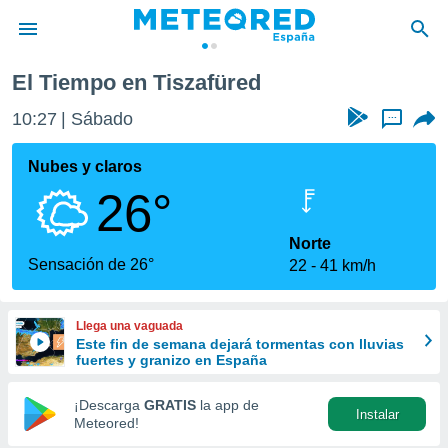
El Tiempo en Tiszafüred
privacidad
10:27
Sábado
...
o de
tiempo.com)
borado por
Nubes y claros
es para
26°
ue la
 que se
e calidad.
Norte
eder a este
Sensación de 26°
22
41 km/h
ediante las
opciones:
Llega una vaguada
ookies y
Este fin de semana dejará tormentas con lluvias
e forma
fuertes y granizo en España
d digital
¡Descarga
GRATIS
la app de
Instalar
ada, basada
Meteored!
mación