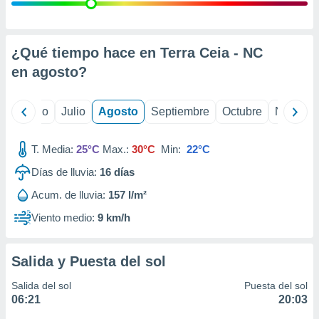
 seleccionar
o.
calización
precisa e
¿Qué tiempo hace en Terra Ceia - NC
ión mediante
en
agosto
?
, publicidad
yo
Junio
Julio
Agosto
Septiembre
Octubre
Noviemb
dos,
 publicidad
,
T. Media:
25°C
Max.:
30°C
Min:
22°C
ón de
Días de lluvia:
16
días
 desarrollo
s.
Acum. de lluvia:
157 l/m²
tros 1199
Viento medio:
9 km/h
ios
Salida y Puesta del sol
Salida del sol
Puesta del sol
06:21
20:03