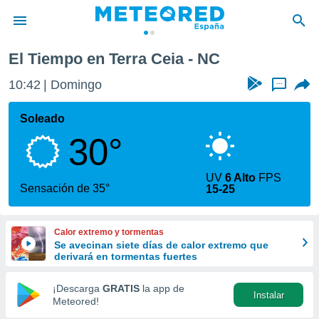
El Tiempo en Terra Ceia - NC
privacidad
10:42
Domingo
...
o de
tiempo.com)
borado por
Soleado
es para
30°
ue la
 que se
e calidad.
UV
6 Alto
FPS
eder a este
Sensación de 35°
15-25
ediante las
opciones:
Calor extremo y tormentas
ookies y
Se avecinan siete días de calor extremo que
e forma
derivará en tormentas fuertes
d digital
¡Descarga
GRATIS
la app de
Instalar
ada, basada
Meteored!
mación