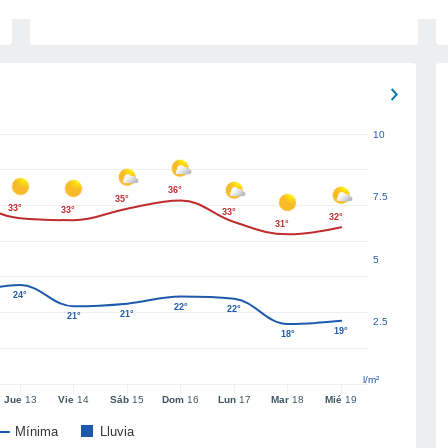
10
36°
7.5
35°
33°
33°
33°
32°
31°
5
24°
22°
22°
21°
21°
2.5
19°
18°
l/m²
Jue
13
Vie
14
Sáb
15
Dom
16
Lun
17
Mar
18
Mié
19
Mínima
Lluvia