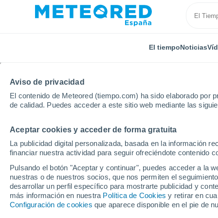
El tiempo
Noticias
Ví
Aviso de privacidad
El contenido de Meteored (tiempo.com) ha sido elaborado por pr
de calidad. Puedes acceder a este sitio web mediante las sigui
Aceptar cookies y acceder de forma gratuita
Inicio
Italia
Provincia de Treviso
Spresiano
La publicidad digital personalizada, basada en la información r
financiar nuestra actividad para seguir ofreciéndote contenido c
El Tiempo en Spresian
Pulsando el botón "Aceptar y continuar", puedes acceder a la w
nuestras o de nuestros socios, que nos permiten el seguimiento
16:08
Viernes
desarrollar un perfil específico para mostrarte publicidad y co
más información en nuestra
Política de Cookies
y retirar en cu
Configuración de cookies
que aparece disponible en el pie de n
Nubes y claros