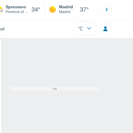
Spresiano
Madrid
Barcelona
34°
37°
Province of Treviso
Madrid
Barcelona
°C
uí