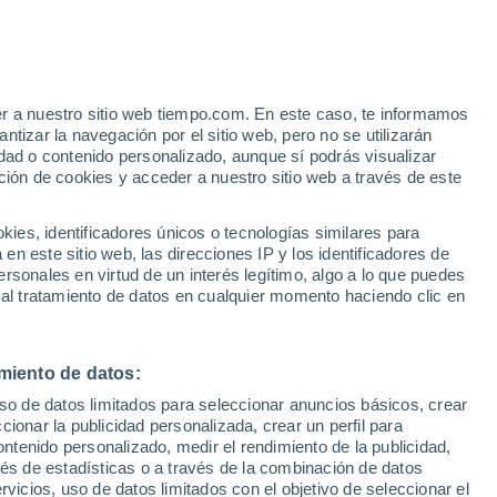
Aviso de nivel naranja
Alerta importante por altas
temperaturas en Spresiano hoy
o
er a nuestro sitio web tiempo.com. En este caso, te informamos
tizar la navegación por el sitio web, pero no se utilizarán
dad o contenido personalizado, aunque sí podrás visualizar
ción de cookies y acceder a nuestro sitio web a través de este
es, identificadores únicos o tecnologías similares para
n este sitio web, las direcciones IP y los identificadores de
rsonales en virtud de un interés legítimo, algo a lo que puedes
 lluvia
Radar de lluvia
Satélites
Modelos
 al tratamiento de datos en cualquier momento haciendo clic en
miento de datos:
Lunes
Martes
Miércoles
Jueves
uso de datos limitados para seleccionar anuncios básicos, crear
10 Ago
11 Ago
12 Ago
13 Ago
ccionar la publicidad personalizada, crear un perfil para
ontenido personalizado, medir el rendimiento de la publicidad,
vés de estadísticas o a través de la combinación de datos
rvicios, uso de datos limitados con el objetivo de seleccionar el