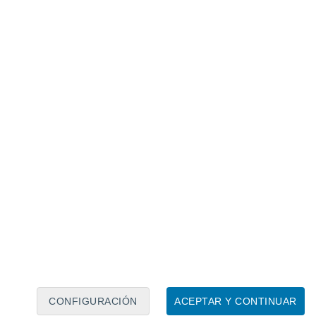
Calendario lunar
Lun
Mar
Mié
Jue
Vie
Sáb
Dom
7
8
9
10
11
12
13
14
15
16
17
18
19
20
CONFIGURACIÓN
ACEPTAR Y CONTINUAR