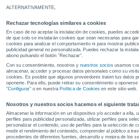
34°
ALTERNATIVAMENTE,
Rechazar tecnologías similares a cookies
UV
4 Medi
En caso de no aceptar la instalación de cookies, puedes acced
Sensación de 34°
FPS
6-10
de que solo se instalarán cookies que sean necesarias para garan
cookies para analizar el comportamiento ni para mostrar publici
publicidad general no personalizada. Puedes rechazar la instala
abono pulsando el botón "Rechazar".
Tormentas fuertes
Esta tarde las tormentas dejarán fenómenos
Con su consentimiento, nosotros y
nuestros socios
usamos cooki
adversos en 6 comunidades
almacenar, acceder y procesar datos personales como su visita e
cookies. Es posible que algunos proveedores traten tus datos pe
El Tiempo 1 - 7 días
Por horas
Actualidad
Mapa de
oponerte. Para ello, puede retirar su consentimiento u oponerse
"Configurar"
o en nuestra
Política de Cookies
en este sitio web.
Nosotros y nuestros socios hacemos el siguiente trata
Mañana
Domingo
Hoy
Almacenar la información en un dispositivo y/o acceder a ella, 
8 Ago
9 Ago
7 Ago
perfiles para publicidad personalizada, utilizar perfiles para sele
personalizar el contenido, uso de perfiles para la selección de c
medir el rendimiento del contenido, comprender al público a tra
procedentes de diferentes fuentes, desarrollo y mejora de los se
80%