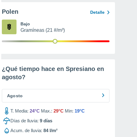
Polen
Detalle
Bajo
Gramíneas (21 #/m³)
¿Qué tiempo hace en Spresiano en
agosto
?
Agosto
T. Media:
24°C
Max.:
29°C
Min:
19°C
Días de lluvia:
9
días
Acum. de lluvia:
84 l/m²