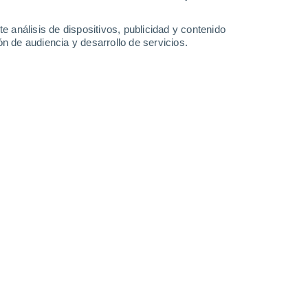
35°
/
24°
37°
/
23°
35°
/
23°
33°
/
24°
e análisis de dispositivos, publicidad y contenido
n de audiencia y desarrollo de servicios.
-
23
km/h
5
-
21
km/h
12
-
29
km/h
13
-
27
km/h
sto
Sureste
4 Medio
4
-
17 km/h
FPS:
6-10
Este
2 Bajo
3
-
16 km/h
FPS:
no
Este
1 Bajo
8
-
18 km/h
FPS:
no
Noreste
0 Bajo
11
-
22 km/h
FPS:
no