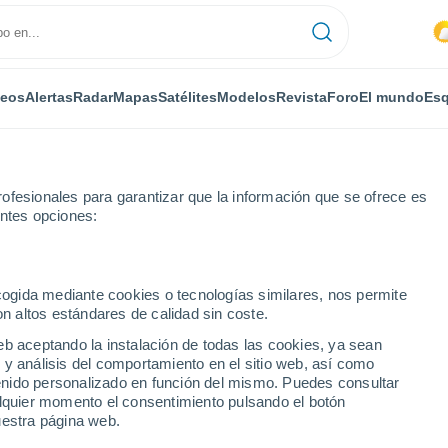
deos
Alertas
Radar
Mapas
Satélites
Modelos
Revista
Foro
El mundo
Esq
ofesionales para garantizar que la información que se ofrece es
entes opciones:
ecogida mediante cookies o tecnologías similares, nos permite
on altos estándares de calidad sin coste.
o
eb aceptando la instalación de todas las cookies, ya sean
 y análisis del comportamiento en el sitio web, así como
...
ntenido personalizado en función del mismo. Puedes consultar
alquier momento el consentimiento pulsando el botón
Por horas
uestra página web.
Lluvias débiles en las próximas
horas