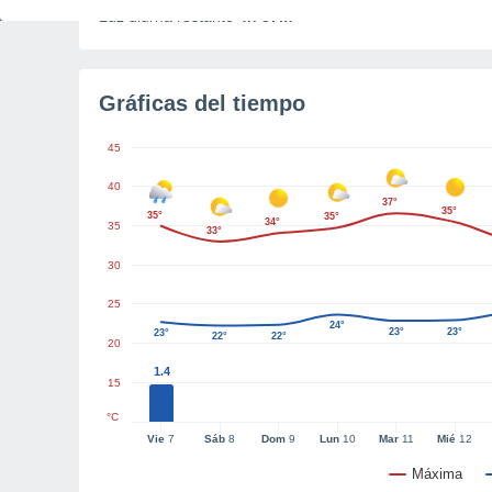
Luz diurna restante
4h 57m
Gráficas del tiempo
45
40
37°
35°
35°
35°
34°
35
33°
30
25
24°
23°
23°
23°
22°
22°
20
1.4
15
°C
Vie
7
Sáb
8
Dom
9
Lun
10
Mar
11
Mié
12
Máxima