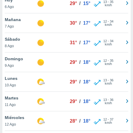
13
-
35
29°
/
15°
km/h
6 Ago
do en
 mismo.
sultar más
Mañana
12
-
34
30°
/
17°
 en nuestra
km/h
7 Ago
 Cookies
y
ualquier
Sábado
12
-
34
31°
/
17°
km/h
8 Ago
ento
 botón
ación de
Domingo
12
-
35
29°
/
18°
kies
km/h
9 Ago
 disponible
e nuestra
Lunes
13
-
36
.
29°
/
18°
km/h
10 Ago
IVAMENTE,
Martes
13
-
36
29°
/
18°
km/h
11 Ago
as
 a cookies
Miércoles
12
-
37
28°
/
18°
km/h
 no aceptar
12 Ago
ón de