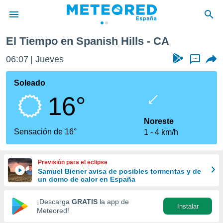
El Tiempo en Spanish Hills - CA
privacidad
06:07
Jueves
...
o de
tiempo.com)
borado por
Soleado
es para
16°
ue la
 que se
e calidad.
Noreste
eder a este
Sensación de 16°
1
4 km/h
ediante las
opciones:
Previsión para el eclipse
ookies y
Samuel Biener avisa de posibles tormentas y de
e forma
un domo de calor en España
d digital
¡Descarga
GRATIS
la app de
Instalar
ada, basada
Meteored!
mación