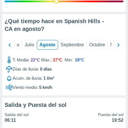
 seleccionar
o.
calización
precisa e
¿Qué tiempo hace en Spanish Hills -
ión mediante
CA en
agosto
?
, publicidad
yo
Junio
Julio
Agosto
Septiembre
Octubre
Noviemb
dos,
 publicidad
,
T. Media:
22°C
Max.:
27°C
Min:
18°C
ón de
Días de lluvia:
0
días
 desarrollo
s.
Acum. de lluvia:
1 l/m²
tros 1199
Viento medio:
5 km/h
ios
Salida y Puesta del sol
Salida del sol
Puesta del sol
06:11
19:52