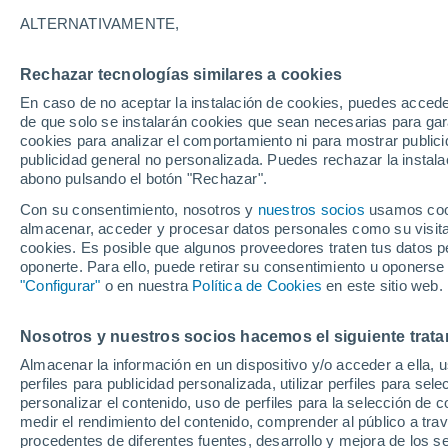
27°
ALTERNATIVAMENTE,
Rechazar tecnologías similares a cookies
Menguant
En caso de no aceptar la instalación de cookies, puedes acced
Iluminada
Sensación de 30°
de que solo se instalarán cookies que sean necesarias para garan
cookies para analizar el comportamiento ni para mostrar publici
publicidad general no personalizada. Puedes rechazar la instala
abono pulsando el botón "Rechazar".
Tormentas muy fuertes
Dejarán lluvias muy intensas, reventones y
Con su consentimiento, nosotros y
nuestros socios
usamos cooki
pedrisco en las comunidades del norte
almacenar, acceder y procesar datos personales como su visita e
cookies. Es posible que algunos proveedores traten tus datos pe
El Tiempo 1 - 7 días
Por horas
Actualidad
Mapa d
oponerte. Para ello, puede retirar su consentimiento u oponerse
"Configurar"
o en nuestra
Política de Cookies
en este sitio web.
Nosotros y nuestros socios hacemos el siguiente trata
Mañana
Lunes
Hoy
Almacenar la información en un dispositivo y/o acceder a ella, 
9 Ago
10 Ago
8 Ago
perfiles para publicidad personalizada, utilizar perfiles para sele
personalizar el contenido, uso de perfiles para la selección de c
medir el rendimiento del contenido, comprender al público a tra
procedentes de diferentes fuentes, desarrollo y mejora de los se
70%
80%