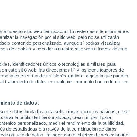
e
er a nuestro sitio web tiempo.com. En este caso, te informamos
:
21%
tizar la navegación por el sitio web, pero no se utilizarán
dad o contenido personalizado, aunque sí podrás visualizar
ción de cookies y acceder a nuestro sitio web a través de este
es, identificadores únicos o tecnologías similares para
n este sitio web, las direcciones IP y los identificadores de
rsonales en virtud de un interés legítimo, algo a lo que puedes
e nubosidad
Radar de lluvia
Satélites
Modelos
 al tratamiento de datos en cualquier momento haciendo clic en
miento de datos:
Martes
Miércoles
Jueves
Viernes
uso de datos limitados para seleccionar anuncios básicos, crear
11 Ago
12 Ago
13 Ago
14 Ago
ccionar la publicidad personalizada, crear un perfil para
ontenido personalizado, medir el rendimiento de la publicidad,
vés de estadísticas o a través de la combinación de datos
rvicios, uso de datos limitados con el objetivo de seleccionar el
80%
80%
80%
60%