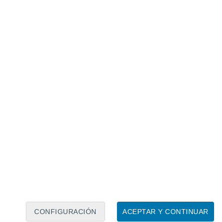
Calendario lunar
Lun
Mar
Mié
Jue
Vie
Sáb
Dom
8
9
10
11
12
13
14
15
16
17
18
19
20
21
CONFIGURACIÓN
ACEPTAR Y CONTINUAR