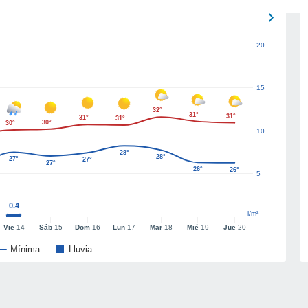
20
15
32°
31°
31°
31°
31°
30°
30°
10
28°
28°
27°
27°
27°
26°
26°
5
0.4
l/m²
Vie
14
Sáb
15
Dom
16
Lun
17
Mar
18
Mié
19
Jue
20
Mínima
Lluvia