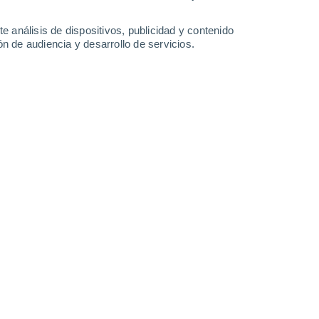
0.9 l/m²
0.8 l/m²
2.5 l/m²
0.4 l/m²
30°
/
27°
30°
/
27°
30°
/
26°
30°
/
27°
e análisis de dispositivos, publicidad y contenido
n de audiencia y desarrollo de servicios.
-
24
km/h
21
-
31
km/h
22
-
30
km/h
20
-
29
km/h
e agosto
Noreste
0 Bajo
11
-
17 km/h
FPS:
no
Noreste
0 Bajo
12
-
18 km/h
FPS:
no
Noreste
1 Bajo
13
-
19 km/h
FPS:
no
Este
7 Alto
8
-
16 km/h
FPS:
15-25