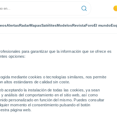
deos
Alertas
Radar
Mapas
Satélites
Modelos
Revista
Foro
El mundo
Esq
ofesionales para garantizar que la información que se ofrece es
entes opciones:
tin
ecogida mediante cookies o tecnologías similares, nos permite
on altos estándares de calidad sin coste.
 - FL
eb aceptando la instalación de todas las cookies, ya sean
 y análisis del comportamiento en el sitio web, así como
...
ntenido personalizado en función del mismo. Puedes consultar
alquier momento el consentimiento pulsando el botón
Por horas
uestra página web.
Intervalos nubosos en las
próximas horas