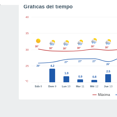
Gráficas del tiempo
40
35
30°
30°
30°
30°
30°
30°
30
27°
27°
27°
26°
4.2
25
26°
2.5
1.9
0.9
0.8
°C
Sáb
8
Dom
9
Lun
10
Mar
11
Mié
12
Jue
13
Máxima