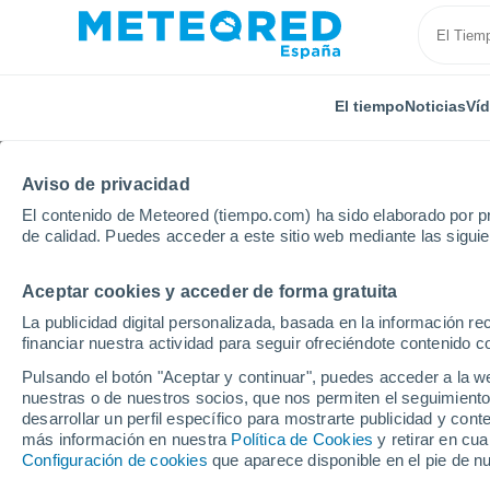
El tiempo
Noticias
Ví
Aviso de privacidad
El contenido de Meteored (tiempo.com) ha sido elaborado por pr
de calidad. Puedes acceder a este sitio web mediante las sigui
Aceptar cookies y acceder de forma gratuita
Inicio
Estados Unidos
Estado de Florida
Sandes
La publicidad digital personalizada, basada en la información r
financiar nuestra actividad para seguir ofreciéndote contenido c
El Tiempo en Sandestin
Pulsando el botón "Aceptar y continuar", puedes acceder a la w
nuestras o de nuestros socios, que nos permiten el seguimiento
05:12
Sábado
desarrollar un perfil específico para mostrarte publicidad y co
más información en nuestra
Política de Cookies
y retirar en cu
Configuración de cookies
que aparece disponible en el pie de n
Nubes y claros