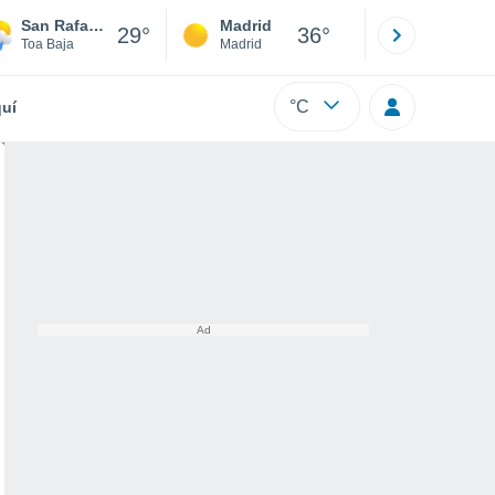
San Rafael State
Madrid
Barcelona
29°
36°
Toa Baja
Madrid
Barcelona
°C
uí