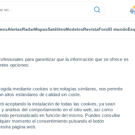
deos
Alertas
Radar
Mapas
Satélites
Modelos
Revista
Foro
El mundo
Esq
ofesionales para garantizar que la información que se ofrece es
entes opciones:
fael State
ecogida mediante cookies o tecnologías similares, nos permite
on altos estándares de calidad sin coste.
l State
eb aceptando la instalación de todas las cookies, ya sean
 y análisis del comportamiento en el sitio web, así como
...
ntenido personalizado en función del mismo. Puedes consultar
alquier momento el consentimiento pulsando el botón
Por horas
uestra página web.
Calor Húmedo Sofocante en las
próximas horas