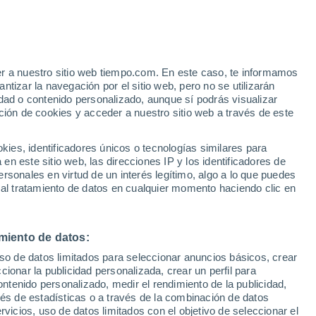
Aviso de nivel amarillo
Alerta moderada por altas
temperaturas en San Rafael State
hoy
er a nuestro sitio web tiempo.com. En este caso, te informamos
h
tizar la navegación por el sitio web, pero no se utilizarán
dad o contenido personalizado, aunque sí podrás visualizar
ción de cookies y acceder a nuestro sitio web a través de este
es, identificadores únicos o tecnologías similares para
n este sitio web, las direcciones IP y los identificadores de
rsonales en virtud de un interés legítimo, algo a lo que puedes
 lluvia
Radar de lluvia
Satélites
Modelos
 al tratamiento de datos en cualquier momento haciendo clic en
miento de datos:
Lunes
Martes
Miércoles
Jueves
uso de datos limitados para seleccionar anuncios básicos, crear
10 Ago
11 Ago
12 Ago
13 Ago
ccionar la publicidad personalizada, crear un perfil para
ontenido personalizado, medir el rendimiento de la publicidad,
vés de estadísticas o a través de la combinación de datos
rvicios, uso de datos limitados con el objetivo de seleccionar el
90%
90%
90%
60%