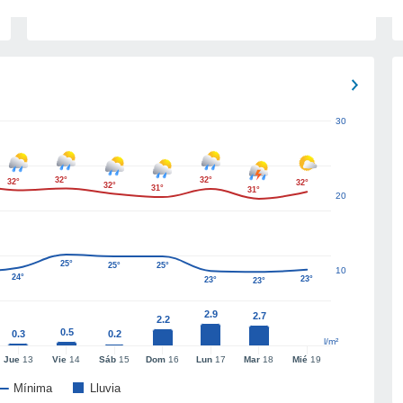
30
32°
32°
32°
32°
32°
31°
31°
20
25°
25°
25°
10
24°
23°
23°
23°
2.9
2.7
2.2
0.5
0.3
0.2
l/m²
Jue
13
Vie
14
Sáb
15
Dom
16
Lun
17
Mar
18
Mié
19
Mínima
Lluvia