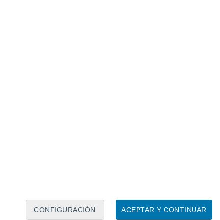
Calendario lunar
Lun
Mar
Mié
Jue
Vie
Sáb
Dom
7
8
9
10
11
12
13
14
15
16
17
18
19
20
CONFIGURACIÓN
ACEPTAR Y CONTINUAR