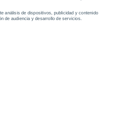
2.2 l/m²
8 l/m²
3.7 l/m²
0.3 l/m²
31°
/
25°
31°
/
24°
33°
/
23°
32°
/
24°
e análisis de dispositivos, publicidad y contenido
n de audiencia y desarrollo de servicios.
-
49
km/h
16
-
43
km/h
15
-
40
km/h
19
-
47
km/h
 de agosto
Este
1 Bajo
9
-
21 km/h
FPS:
no
Este
3 Medio
14
-
33 km/h
FPS:
6-10
Este
5 Medio
15
-
36 km/h
FPS:
6-10
Este
7 Alto
15
-
36 km/h
FPS:
15-25