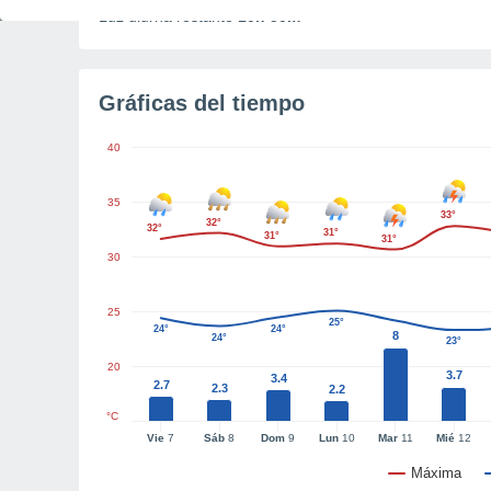
Luz diurna restante
10h 50m
Gráficas del tiempo
40
35
33°
32°
32°
31°
31°
31°
30
25
25°
24°
24°
8
24°
23°
20
3.7
3.4
2.7
2.3
2.2
°C
Vie
7
Sáb
8
Dom
9
Lun
10
Mar
11
Mié
12
Máxima