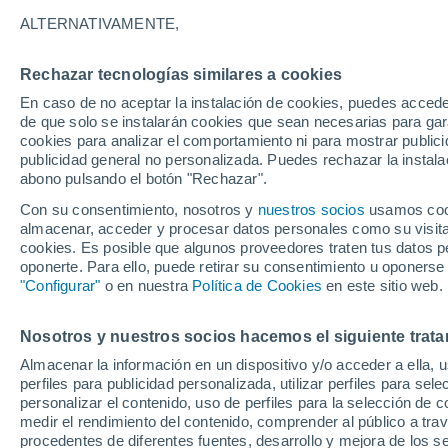
27°
ALTERNATIVAMENTE,
Rechazar tecnologías similares a cookies
Este
En caso de no aceptar la instalación de cookies, puedes acced
Sensación de 29°
9
-
21 km/
de que solo se instalarán cookies que sean necesarias para garan
cookies para analizar el comportamiento ni para mostrar publici
publicidad general no personalizada. Puedes rechazar la instala
abono pulsando el botón "Rechazar".
Tormentas fuertes
Esta tarde las tormentas dejarán fenómenos
Con su consentimiento, nosotros y
nuestros socios
usamos cooki
adversos en 6 comunidades
almacenar, acceder y procesar datos personales como su visita e
cookies. Es posible que algunos proveedores traten tus datos pe
El Tiempo 1 - 7 días
Por horas
Actualidad
Mapa de
oponerte. Para ello, puede retirar su consentimiento u oponerse
"Configurar"
o en nuestra
Política de Cookies
en este sitio web.
Nosotros y nuestros socios hacemos el siguiente trata
Mañana
Domingo
Hoy
Almacenar la información en un dispositivo y/o acceder a ella, 
8 Ago
9 Ago
7 Ago
perfiles para publicidad personalizada, utilizar perfiles para sele
personalizar el contenido, uso de perfiles para la selección de c
medir el rendimiento del contenido, comprender al público a tra
procedentes de diferentes fuentes, desarrollo y mejora de los se
70%
90%
80%