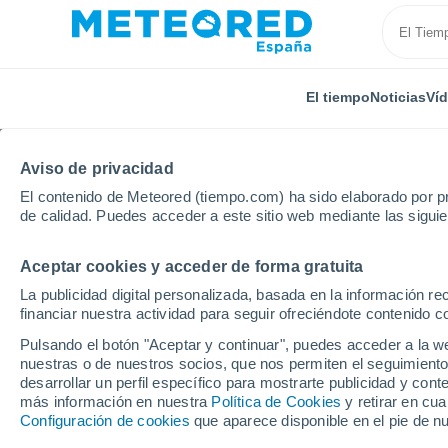
El tiempo
Noticias
Ví
Aviso de privacidad
El contenido de Meteored (tiempo.com) ha sido elaborado por pr
de calidad. Puedes acceder a este sitio web mediante las sigui
Aceptar cookies y acceder de forma gratuita
Inicio
Puerto Rico
Municipio de Toa Baja
San Ra
La publicidad digital personalizada, basada en la información r
financiar nuestra actividad para seguir ofreciéndote contenido c
El Tiempo en San Rafae
Pulsando el botón "Aceptar y continuar", puedes acceder a la w
nuestras o de nuestros socios, que nos permiten el seguimiento
08:29
Viernes
desarrollar un perfil específico para mostrarte publicidad y co
más información en nuestra
Política de Cookies
y retirar en cu
Configuración de cookies
que aparece disponible en el pie de n
Nubes y claros