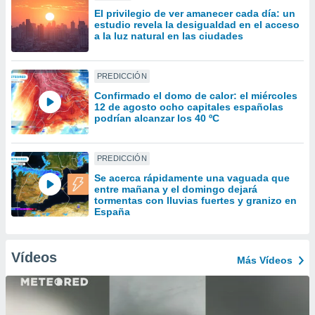
uedes
El privilegio de ver amanecer cada día: un
uestro sitio
estudio revela la desigualdad en el acceso
.com. En
a la luz natural en las ciudades
te
 de que
talarán
PREDICCIÓN
e sean
Confirmado el domo de calor: el miércoles
para
12 de agosto ocho capitales españolas
a
podrían alcanzar los 40 ºC
por el sitio
o se
cookies para
PREDICCIÓN
nto ni para
Se acerca rápidamente una vaguada que
entre mañana y el domingo dejará
licidad o
tormentas con lluvias fuertes y granizo en
España
ado, aunque
sualizar
general no
Vídeos
ada. Puedes
Más Vídeos
 instalación
y acceder a
io web a
ste abono