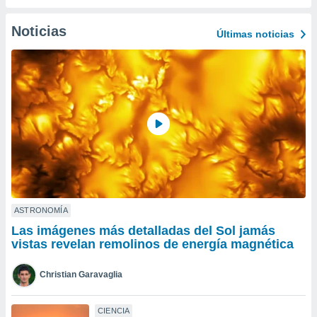
do en
Noticias
 mismo.
Últimas noticias
sultar más
 en nuestra
 Cookies
y
ualquier
ento
 botón
ación de
kies
 disponible
e nuestra
.
ASTRONOMÍA
IVAMENTE,
Las imágenes más detalladas del Sol jamás
vistas revelan remolinos de energía magnética
as
 a cookies
Christian Garavaglia
 no aceptar
ón de
CIENCIA