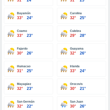
31°
24°
31°
25°
 seleccionar
o.
calización
Bayamón
Carolina
precisa e
33°
24°
32°
25°
ión mediante
Coamo
Culebra
, publicidad
33°
23°
29°
28°
dos,
 publicidad
Fajardo
Guayama
,
30°
26°
32°
26°
ón de
 desarrollo
s.
Humacao
Irlanda
31°
25°
33°
24°
tros 1199
ios
Mayagüez
Orocovis
32°
23°
30°
21°
San Germán
San Juan
32°
22°
30°
26°