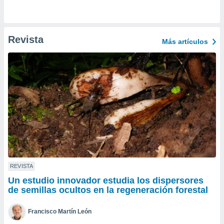
ento u
 de datos
er momento
Revista
Más artículos
ic en
o en
 Cookies
en
eb.
y
socios
el
to de
la
REVISTA
 en un
Un estudio innovador estudia los dispersores
 y/o acceder
de semillas ocultos en la regeneración forestal
 de datos
ara
 anuncios
Francisco Martín León
ar perfiles