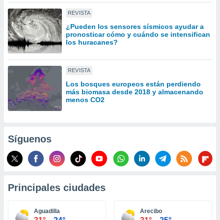
idad
REVISTA
a, utilizar
a
¿Pueden los sensores sísmicos ayudar a
 la
pronosticar cómo y cuándo se intensifican
los huracanes?
da, crear un
personalizar
REVISTA
o, uso de
a la
Los bosques europeos están perdiendo
e contenido
más biomasa desde 2018 y almacenando
do, medir el
menos CO2
 de la
medir el
 del
 comprender
Síguenos
 través de
s o a través
nación de
edentes de
fuentes,
Principales ciudades
y mejora de
os, uso de
ados con el
Aguadilla
Arecibo