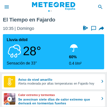
El Tiempo en Fajardo
privacidad
10:36
Domingo
...
o de
tiempo.com)
borado por
Lluvia débil
es para
28°
ue la
 que se
e calidad.
60%
eder a este
Sensación de 33°
0.4 l/m²
ediante las
opciones:
ookies y
Aviso de nivel amarillo
Alerta moderada por altas temperaturas en Fajardo hoy
e forma
d digital
Calor extremo y tormentas
ada, basada
Se avecinan siete días de calor extremo que
derivará en tormentas fuertes
mación