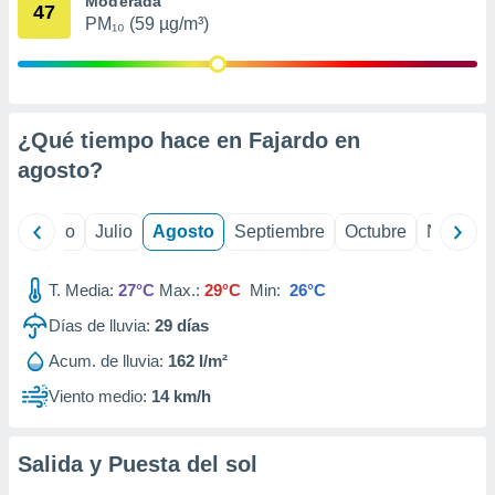
Moderada
 seleccionar
47
o.
PM₁₀ (59 µg/m³)
calización
precisa e
ión mediante
¿Qué tiempo hace en Fajardo en
, publicidad
agosto
?
dos,
 publicidad
,
yo
Junio
Julio
Agosto
Septiembre
Octubre
Noviemb
ón de
 desarrollo
s.
T. Media:
27°C
Max.:
29°C
Min:
26°C
tros 1199
Días de lluvia:
29
días
ios
Acum. de lluvia:
162 l/m²
Viento medio:
14 km/h
Salida y Puesta del sol