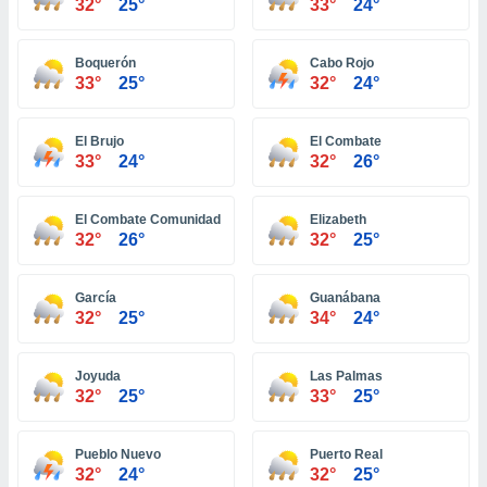
 seleccionar
32°
25°
33°
24°
o.
calización
Boquerón
Cabo Rojo
precisa e
33°
25°
32°
24°
ión mediante
, publicidad
El Brujo
El Combate
33°
24°
32°
26°
dos,
 publicidad
El Combate Comunidad
Elizabeth
,
32°
26°
32°
25°
ón de
 desarrollo
s.
García
Guanábana
32°
25°
34°
24°
tros 1199
ios
Joyuda
Las Palmas
32°
25°
33°
25°
Pueblo Nuevo
Puerto Real
32°
24°
32°
25°