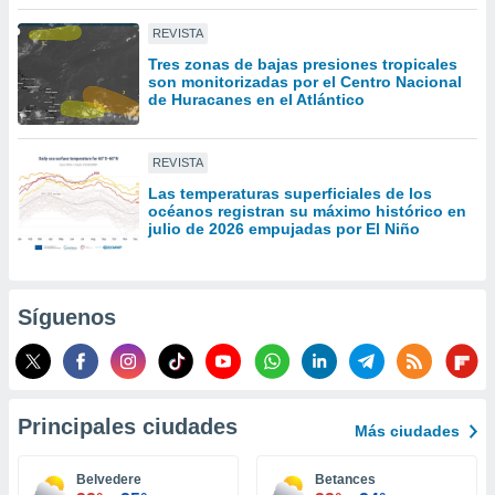
idad
a, utilizar
REVISTA
a
Tres zonas de bajas presiones tropicales
 la
son monitorizadas por el Centro Nacional
de Huracanes en el Atlántico
da, crear un
personalizar
o, uso de
REVISTA
a la
Las temperaturas superficiales de los
e contenido
océanos registran su máximo histórico en
do, medir el
julio de 2026 empujadas por El Niño
 de la
medir el
 del
 comprender
Síguenos
 través de
s o a través
nación de
edentes de
fuentes,
Principales ciudades
Más ciudades
y mejora de
os, uso de
ados con el
Belvedere
Betances