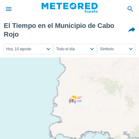
El Tiempo en el Municipio de Cabo
privacidad
Rojo
o de
tiempo.com)
Hoy, 10 agosto
Todo el día
Símbolo
borado por
es para
ue la
 que se
e calidad.
eder a este
ediante las
opciones:
32°
24°
ookies y
e forma
d digital
ada, basada
mación