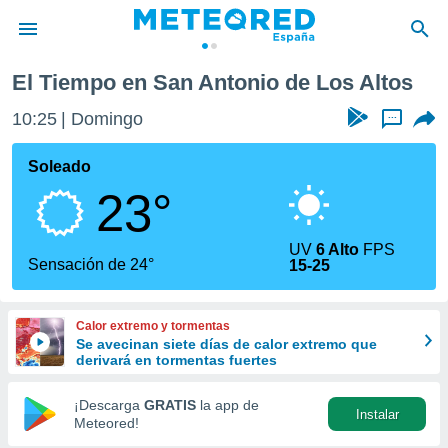
tos
El Tiempo en San Antonio de Los Altos
privacidad
10:25
Domingo
...
o de
tiempo.com)
borado por
Soleado
es para
23°
ue la
 que se
e calidad.
UV
6 Alto
FPS
eder a este
Sensación de 24°
15-25
ediante las
opciones:
Calor extremo y tormentas
ookies y
Se avecinan siete días de calor extremo que
e forma
derivará en tormentas fuertes
d digital
¡Descarga
GRATIS
la app de
Instalar
ada, basada
Meteored!
mación