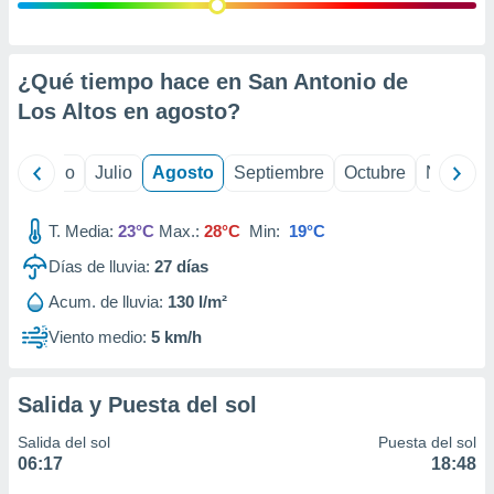
 seleccionar
o.
calización
precisa e
¿Qué tiempo hace en San Antonio de
ión mediante
Los Altos en
agosto
?
, publicidad
yo
Junio
Julio
Agosto
Septiembre
Octubre
Noviemb
dos,
 publicidad
,
T. Media:
23°C
Max.:
28°C
Min:
19°C
ón de
Días de lluvia:
27
días
 desarrollo
s.
Acum. de lluvia:
130 l/m²
tros 1199
Viento medio:
5 km/h
ios
Salida y Puesta del sol
Salida del sol
Puesta del sol
06:17
18:48