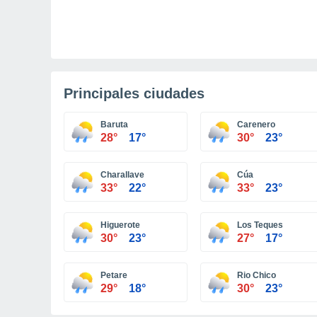
Principales ciudades
Baruta
Carenero
28°
17°
30°
23°
Charallave
Cúa
33°
22°
33°
23°
Higuerote
Los Teques
30°
23°
27°
17°
Petare
Rio Chico
29°
18°
30°
23°