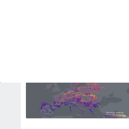
PREDICCIÓN
El domingo 9 una lengua de polvo sahariano
conectará a Marrakesh con Madrid y llegará
hasta Ámsterdam
Revista