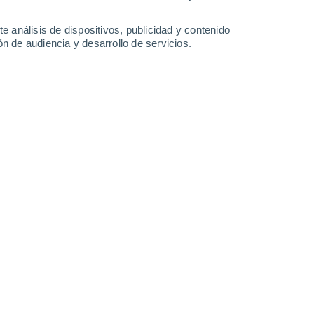
e análisis de dispositivos, publicidad y contenido
n de audiencia y desarrollo de servicios.
Leaflet
|
©
OpenStreetMap
|
ECMWF
by © Meteored