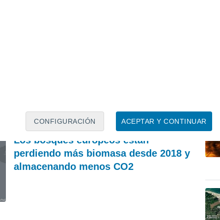
PREDICCIÓN
A
José Antonio Maldonado advierte de un
El
sábado muy tormentoso y señala las
ré
comunidades donde puede llover con
Es
intensidad
Francisco Martín León
CONFIGURACIÓN
ACEPTAR Y CONTINUAR
REVISTA
Los bosques europeos están
perdiendo más biomasa desde 2018 y
almacenando menos CO2