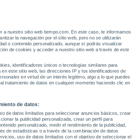
er a nuestro sitio web tiempo.com. En este caso, te informamos
29°
tizar la navegación por el sitio web, pero no se utilizarán
24°
Chirimena
dad o contenido personalizado, aunque sí podrás visualizar
ción de cookies y acceder a nuestro sitio web a través de este
30°
31°
23°
21°
31°
Higuerote
23°
es, identificadores únicos o tecnologías similares para
El Cafe
n este sitio web, las direcciones IP y los identificadores de
30°
rsonales en virtud de un interés legítimo, algo a lo que puedes
31°
23°
 al tratamiento de datos en cualquier momento haciendo clic en
23°
Rio Chico
Caucagua
miento de datos:
uso de datos limitados para seleccionar anuncios básicos, crear
ccionar la publicidad personalizada, crear un perfil para
ontenido personalizado, medir el rendimiento de la publicidad,
vés de estadísticas o a través de la combinación de datos
rvicios, uso de datos limitados con el objetivo de seleccionar el