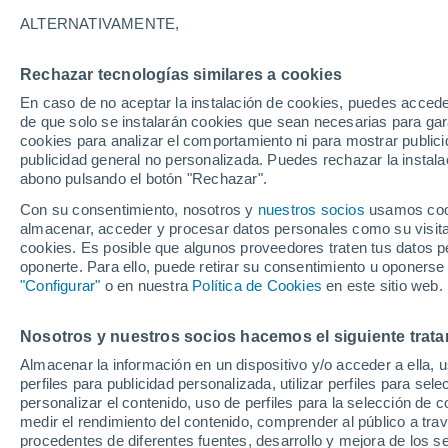
ALTERNATIVAMENTE,
Rechazar tecnologías similares a cookies
En caso de no aceptar la instalación de cookies, puedes acced
de que solo se instalarán cookies que sean necesarias para garan
cookies para analizar el comportamiento ni para mostrar publici
publicidad general no personalizada. Puedes rechazar la instala
29°
32°
18°
abono pulsando el botón "Rechazar".
21°
Petare
Guarenas
Araira
Con su consentimiento, nosotros y
nuestros socios
usamos cooki
25°
27°
almacenar, acceder y procesar datos personales como su visita e
16°
17°
cookies. Es posible que algunos proveedores traten tus datos pe
San Antonio
Los Teques
31°
de Los Altos
oponerte. Para ello, puede retirar su consentimiento u oponerse
33°
21°
"Configurar"
o en nuestra
Política de Cookies
en este sitio web.
22°
Paracotos
Charallave
33°
23°
33°
Nosotros y nuestros socios hacemos el siguiente trata
Cúa
23°
Ocumare del
Almacenar la información en un dispositivo y/o acceder a ella, 
Tuy
perfiles para publicidad personalizada, utilizar perfiles para sele
personalizar el contenido, uso de perfiles para la selección de c
medir el rendimiento del contenido, comprender al público a tra
procedentes de diferentes fuentes, desarrollo y mejora de los se