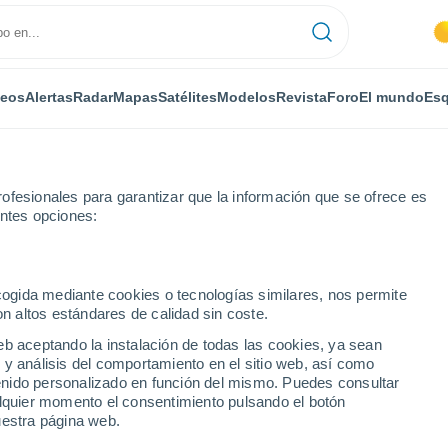
deos
Alertas
Radar
Mapas
Satélites
Modelos
Revista
Foro
El mundo
Esq
ofesionales para garantizar que la información que se ofrece es
entes opciones:
ecogida mediante cookies o tecnologías similares, nos permite
on altos estándares de calidad sin coste.
 de Miranda
eb aceptando la instalación de todas las cookies, ya sean
 y análisis del comportamiento en el sitio web, así como
ntenido personalizado en función del mismo. Puedes consultar
alquier momento el consentimiento pulsando el botón
uestra página web.