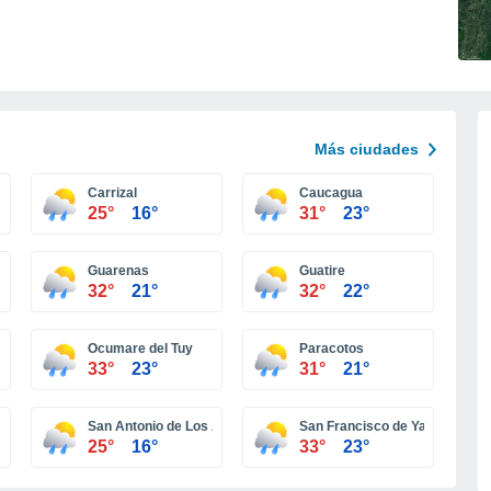
Más ciudades
Carrizal
Caucagua
25°
16°
31°
23°
Guarenas
Guatire
32°
21°
32°
22°
Ocumare del Tuy
Paracotos
33°
23°
31°
21°
San Antonio de Los Altos
San Francisco de Yare
25°
16°
33°
23°