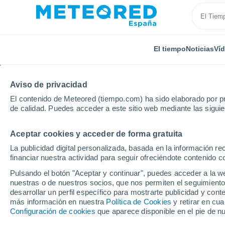
El tiempo
Noticias
Ví
Aviso de privacidad
El contenido de Meteored (tiempo.com) ha sido elaborado por pr
de calidad. Puedes acceder a este sitio web mediante las sigui
Aceptar cookies y acceder de forma gratuita
Inicio
Venezuela
Estado de Miranda
La publicidad digital personalizada, basada en la información r
financiar nuestra actividad para seguir ofreciéndote contenido c
El Tiempo en el Estado
Pulsando el botón "Aceptar y continuar", puedes acceder a la w
nuestras o de nuestros socios, que nos permiten el seguimiento
desarrollar un perfil específico para mostrarte publicidad y co
Hoy, 6 agosto
Todo el día
Símbolo
más información en nuestra
Política de Cookies
y retirar en cu
Configuración de cookies
que aparece disponible en el pie de n