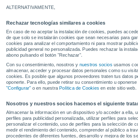
23°
ALTERNATIVAMENTE,
Rechazar tecnologías similares a cookies
Menguant
En caso de no aceptar la instalación de cookies, puedes acced
Iluminada
Sensación de 23°
de que solo se instalarán cookies que sean necesarias para garan
cookies para analizar el comportamiento ni para mostrar publici
publicidad general no personalizada. Puedes rechazar la instala
abono pulsando el botón "Rechazar".
Previsión para el eclipse
Samuel Biener avisa de posibles tormentas y
Con su consentimiento, nosotros y
nuestros socios
usamos cooki
un domo de calor en España
almacenar, acceder y procesar datos personales como su visita e
cookies. Es posible que algunos proveedores traten tus datos pe
El Tiempo 1 - 7 días
Por horas
Actualidad
Mapa de
oponerte. Para ello, puede retirar su consentimiento u oponerse
"Configurar"
o en nuestra
Política de Cookies
en este sitio web.
Nosotros y nuestros socios hacemos el siguiente trata
Mañana
Domingo
Hoy
Almacenar la información en un dispositivo y/o acceder a ella, 
8 Ago
9 Ago
7 Ago
perfiles para publicidad personalizada, utilizar perfiles para sele
personalizar el contenido, uso de perfiles para la selección de c
medir el rendimiento del contenido, comprender al público a tra
procedentes de diferentes fuentes, desarrollo y mejora de los se