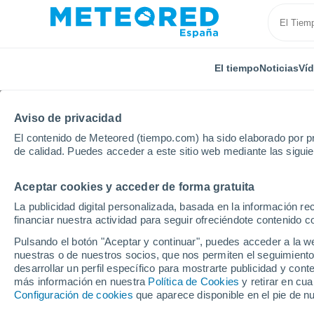
El tiempo
Noticias
Ví
Aviso de privacidad
El contenido de Meteored (tiempo.com) ha sido elaborado por pr
de calidad. Puedes acceder a este sitio web mediante las sigui
Aceptar cookies y acceder de forma gratuita
Inicio
Andalucía
Provincia de Almería
Saliente 
La publicidad digital personalizada, basada en la información r
financiar nuestra actividad para seguir ofreciéndote contenido c
El Tiempo en Saliente 
Pulsando el botón "Aceptar y continuar", puedes acceder a la w
nuestras o de nuestros socios, que nos permiten el seguimiento
06:42
Viernes
desarrollar un perfil específico para mostrarte publicidad y co
más información en nuestra
Política de Cookies
y retirar en cu
Configuración de cookies
que aparece disponible en el pie de n
Cielo despejado