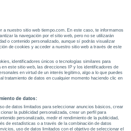
e
er a nuestro sitio web tiempo.com. En este caso, te informamos
:
35%
tizar la navegación por el sitio web, pero no se utilizarán
dad o contenido personalizado, aunque sí podrás visualizar
ción de cookies y acceder a nuestro sitio web a través de este
 de
es, identificadores únicos o tecnologías similares para
n este sitio web, las direcciones IP y los identificadores de
rsonales en virtud de un interés legítimo, algo a lo que puedes
 temperatura
Radar de lluvia
Satélites
Modelos
 al tratamiento de datos en cualquier momento haciendo clic en
miento de datos:
Lunes
Martes
Miércoles
Jueves
uso de datos limitados para seleccionar anuncios básicos, crear
10 Ago
11 Ago
12 Ago
13 Ago
ccionar la publicidad personalizada, crear un perfil para
ontenido personalizado, medir el rendimiento de la publicidad,
vés de estadísticas o a través de la combinación de datos
rvicios, uso de datos limitados con el objetivo de seleccionar el