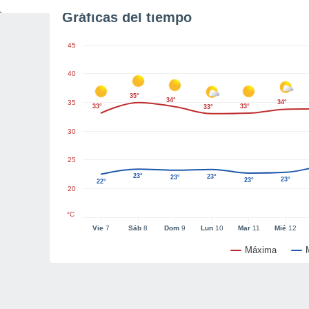
Gráficas del tiempo
45
40
35°
34°
35
34°
33°
33°
33°
30
25
23°
23°
23°
23°
23°
22°
20
°C
Vie
7
Sáb
8
Dom
9
Lun
10
Mar
11
Mié
12
Máxima