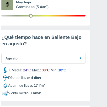
Muy bajo
Gramíneas (5 #/m³)
¿Qué tiempo hace en Saliente Bajo
en
agosto
?
Agosto
T. Media:
24°C
Max.:
30°C
Min:
18°C
Días de lluvia:
4
días
Acum. de lluvia:
17 l/m²
Viento medio:
7 km/h