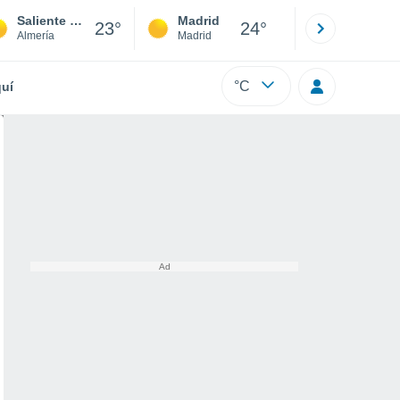
Saliente Bajo
Madrid
Barcelona
23°
24°
Almería
Madrid
Barcelona
°C
uí