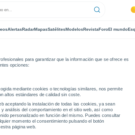
deos
Alertas
Radar
Mapas
Satélites
Modelos
Revista
Foro
El mundo
Esq
ofesionales para garantizar que la información que se ofrece es
entes opciones:
Bajo
ecogida mediante cookies o tecnologías similares, nos permite
on altos estándares de calidad sin coste.
Bajo
eb aceptando la instalación de todas las cookies, ya sean
 y análisis del comportamiento en el sitio web, así como
...
ntenido personalizado en función del mismo. Puedes consultar
alquier momento el consentimiento pulsando el botón
Por horas
uestra página web.
Intervalos nubosos en las
próximas horas