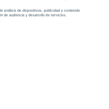
33°
/
23°
33°
/
23°
34°
/
23°
34°
/
24°
e análisis de dispositivos, publicidad y contenido
n de audiencia y desarrollo de servicios.
-
37
km/h
14
-
36
km/h
13
-
36
km/h
15
-
38
km/h
 agosto
Noroeste
0 Bajo
1
-
3 km/h
FPS:
no
Noroeste
0 Bajo
2
-
5 km/h
FPS:
no
Sur
1 Bajo
1
-
8 km/h
FPS:
no
Sureste
4 Medio
10
-
25 km/h
FPS:
6-10