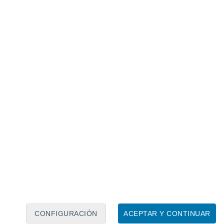
Calendario lunar
Lun
Mar
Mié
Jue
Vie
Sáb
Dom
7
8
9
10
11
12
13
14
15
16
17
18
19
20
CONFIGURACIÓN
ACEPTAR Y CONTINUAR