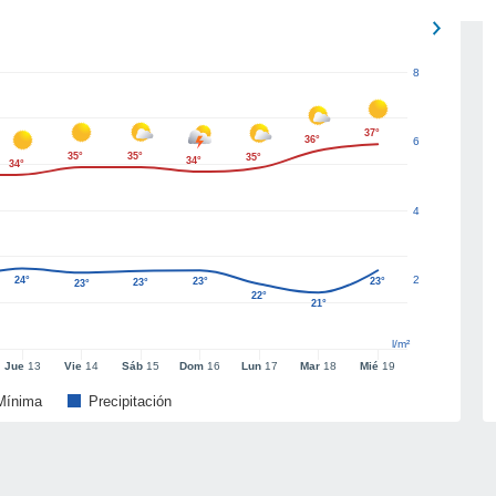
8
37°
36°
6
35°
35°
35°
34°
34°
4
2
24°
23°
23°
23°
23°
22°
21°
l/m²
Jue
13
Vie
14
Sáb
15
Dom
16
Lun
17
Mar
18
Mié
19
Mínima
Precipitación