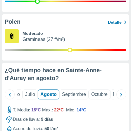
 seleccionar
o.
calización
precisa e
Polen
Detalle
ión mediante
Moderado
, publicidad
Gramíneas (27 #/m³)
dos,
 publicidad
,
ón de
¿Qué tiempo hace en Sainte-Anne-
 desarrollo
s.
d'Auray en
agosto
?
tros 1199
ios
yo
Junio
Julio
Agosto
Septiembre
Octubre
Noviemb
T. Media:
18°C
Max.:
22°C
Min:
14°C
Días de lluvia:
9
días
Acum. de lluvia:
50 l/m²