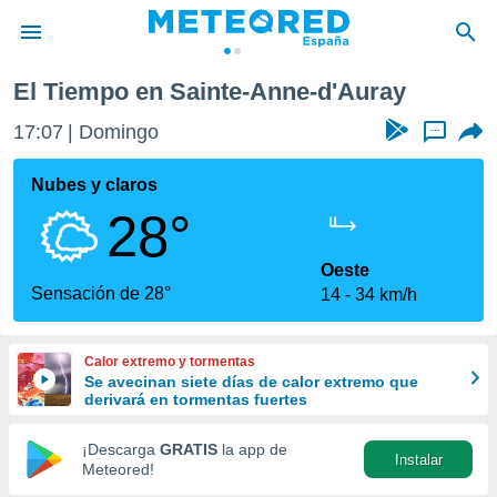
El Tiempo en Sainte-Anne-d'Auray
privacidad
17:07
Domingo
...
o de
tiempo.com)
borado por
Nubes y claros
es para
28°
ue la
 que se
e calidad.
Oeste
eder a este
Sensación de 28°
14
34 km/h
ediante las
opciones:
Calor extremo y tormentas
ookies y
Se avecinan siete días de calor extremo que
e forma
derivará en tormentas fuertes
d digital
¡Descarga
GRATIS
la app de
Instalar
ada, basada
Meteored!
mación