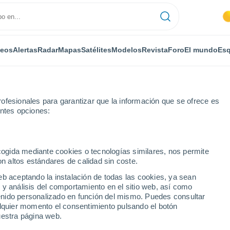
deos
Alertas
Radar
Mapas
Satélites
Modelos
Revista
Foro
El mundo
Esq
ofesionales para garantizar que la información que se ofrece es
entes opciones:
a
Saint-Paulien
ecogida mediante cookies o tecnologías similares, nos permite
on altos estándares de calidad sin coste.
lien
eb aceptando la instalación de todas las cookies, ya sean
 y análisis del comportamiento en el sitio web, así como
...
ntenido personalizado en función del mismo. Puedes consultar
alquier momento el consentimiento pulsando el botón
Por horas
uestra página web.
Cielos despejados en las
próximas horas