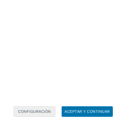
Calendario lunar
Lun
Mar
Mié
Jue
Vie
Sáb
Dom
6
7
8
9
10
11
12
13
14
15
16
17
18
19
CONFIGURACIÓN
ACEPTAR Y CONTINUAR