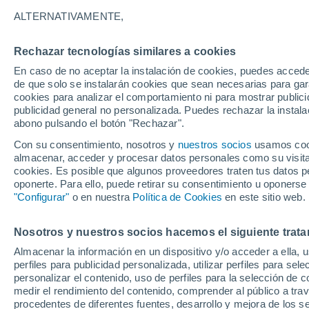
19°
ALTERNATIVAMENTE,
Rechazar tecnologías similares a cookies
Noroeste
En caso de no aceptar la instalación de cookies, puedes acced
Sensación de 19°
5
-
12 km/
de que solo se instalarán cookies que sean necesarias para garan
cookies para analizar el comportamiento ni para mostrar publici
publicidad general no personalizada. Puedes rechazar la instala
abono pulsando el botón "Rechazar".
Predicción
A partir de las 15 horas crecerán tormentas q
Con su consentimiento, nosotros y
nuestros socios
usamos cooki
dejarán lluvias muy fuertes, granizo y revent
almacenar, acceder y procesar datos personales como su visita e
en el este peninsular
cookies. Es posible que algunos proveedores traten tus datos pe
El Tiempo 1 - 7 días
Por horas
Actualidad
Mapa de
oponerte. Para ello, puede retirar su consentimiento u oponerse
"Configurar"
o en nuestra
Política de Cookies
en este sitio web.
Nosotros y nuestros socios hacemos el siguiente trata
Mañana
Sábado
D
Hoy
Almacenar la información en un dispositivo y/o acceder a ella, 
7 Ago
8 Ago
6 Ago
perfiles para publicidad personalizada, utilizar perfiles para sele
personalizar el contenido, uso de perfiles para la selección de c
medir el rendimiento del contenido, comprender al público a tra
procedentes de diferentes fuentes, desarrollo y mejora de los se