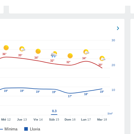
30
36°
35°
34°
34°
32°
32°
30°
20
10
19°
19°
19°
19°
19°
18°
17°
0.3
l/m²
Mié
12
Jue
13
Vie
14
Sáb
15
Dom
16
Lun
17
Mar
18
Mínima
Lluvia