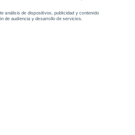
4.7 l/m²
0.7 l/m²
32°
/
18°
30°
/
17°
32°
/
17°
36°
/
19°
e análisis de dispositivos, publicidad y contenido
n de audiencia y desarrollo de servicios.
-
47
km/h
4
-
32
km/h
13
-
25
km/h
7
-
24
km/h
 agosto
Noroeste
0 Bajo
5
-
12 km/h
FPS:
no
Noroeste
1 Bajo
4
-
14 km/h
FPS:
no
Noroeste
3 Medio
6
-
18 km/h
FPS:
6-10
Noroeste
5 Medio
8
-
23 km/h
FPS:
6-10