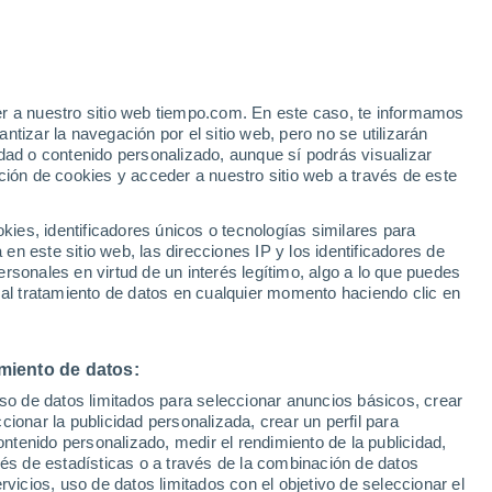
er a nuestro sitio web tiempo.com. En este caso, te informamos
h
tizar la navegación por el sitio web, pero no se utilizarán
dad o contenido personalizado, aunque sí podrás visualizar
ción de cookies y acceder a nuestro sitio web a través de este
ue
es, identificadores únicos o tecnologías similares para
ones
n este sitio web, las direcciones IP y los identificadores de
rsonales en virtud de un interés legítimo, algo a lo que puedes
 temperatura
Radar de lluvia
Satélites
Modelos
 al tratamiento de datos en cualquier momento haciendo clic en
miento de datos:
omingo
Lunes
Martes
Miércoles
uso de datos limitados para seleccionar anuncios básicos, crear
9 Ago
10 Ago
11 Ago
12 Ago
ccionar la publicidad personalizada, crear un perfil para
ontenido personalizado, medir el rendimiento de la publicidad,
vés de estadísticas o a través de la combinación de datos
rvicios, uso de datos limitados con el objetivo de seleccionar el
90%
70%