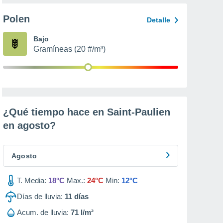
Polen
Detalle
Bajo
Gramíneas (20 #/m³)
¿Qué tiempo hace en Saint-Paulien
en
agosto
?
Agosto
T. Media:
18°C
Max.:
24°C
Min:
12°C
Días de lluvia:
11
días
Acum. de lluvia:
71 l/m²