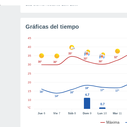
Luz diurna restante
13h 13m
Gráficas del tiempo
45
40
35°
35
32°
32°
30°
30°
30°
30
25
20
18°
17°
17°
15
16°
16°
4.7
14°
10
0.7
°C
Jue
6
Vie
7
Sáb
8
Dom
9
Lun
10
Mar
11
Máxima