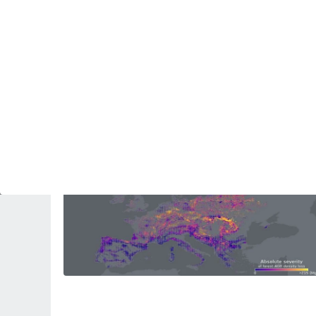
PLANTAS
Cultivar sin agua: el reto de la agricultura
española ante un futuro más seco
Revista