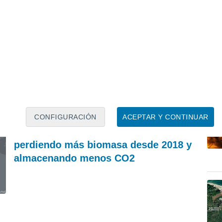
ACTUALIDAD
A
Una muro súbito de agua, lodo y rocas arrasa
El
Chitral: las lluvias extremas desatan el caos en
fo
el norte de Pakistán
ri
Francisco Martín León
REVISTA
CONFIGURACIÓN
ACEPTAR Y CONTINUAR
Los bosques europeos están
perdiendo más biomasa desde 2018 y
almacenando menos CO2