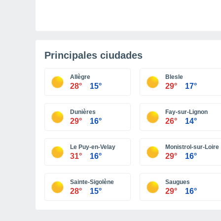
Principales ciudades
Allègre
Blesle
28°
15°
29°
17°
Dunières
Fay-sur-Lignon
29°
16°
26°
14°
Le Puy-en-Velay
Monistrol-sur-Loire
31°
16°
29°
16°
Sainte-Sigolène
Saugues
28°
15°
29°
16°