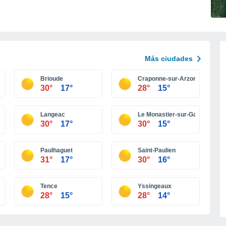
Más ciudades
Brioude
Craponne-sur-Arzon
30°
17°
28°
15°
Langeac
Le Monastier-sur-Gazeille
30°
17°
30°
15°
Paulhaguet
Saint-Paulien
31°
17°
30°
16°
Tence
Yssingeaux
28°
15°
28°
14°