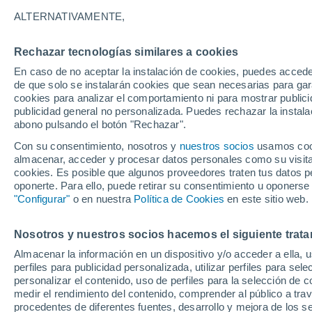
ALTERNATIVAMENTE,
29°
17°
30°
Rechazar tecnologías similares a cookies
Blesle
17°
Brioude
En caso de no aceptar la instalación de cookies, puedes acced
de que solo se instalarán cookies que sean necesarias para garan
31°
cookies para analizar el comportamiento ni para mostrar publici
17°
publicidad general no personalizada. Puedes rechazar la instala
Paulhaguet
Allè
abono pulsando el botón "Rechazar".
30°
Con su consentimiento, nosotros y
nuestros socios
usamos cooki
17°
almacenar, acceder y procesar datos personales como su visita e
Langeac
cookies. Es posible que algunos proveedores traten tus datos pe
oponerte. Para ello, puede retirar su consentimiento u oponerse
"Configurar"
o en nuestra
Política de Cookies
en este sitio web.
29°
16°
Nosotros y nuestros socios hacemos el siguiente trata
Saugues
Almacenar la información en un dispositivo y/o acceder a ella, 
28°
perfiles para publicidad personalizada, utilizar perfiles para sele
14°
personalizar el contenido, uso de perfiles para la selección de c
Thoras
medir el rendimiento del contenido, comprender al público a tra
procedentes de diferentes fuentes, desarrollo y mejora de los se