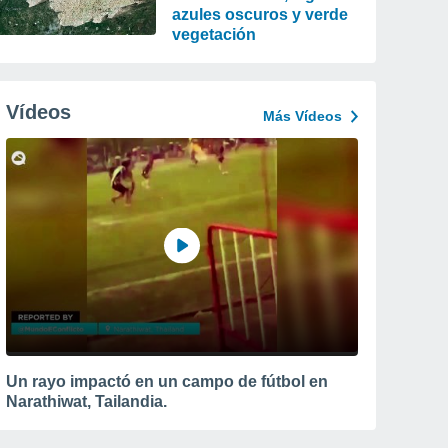
azules oscuros y verde
vegetación
Vídeos
Más Vídeos
Un rayo impactó en un campo de fútbol en
Narathiwat, Tailandia.