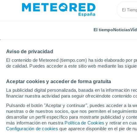
El tiempo
Noticias
Ví
Aviso de privacidad
El contenido de Meteored (tiempo.com) ha sido elaborado por pr
de calidad. Puedes acceder a este sitio web mediante las sigui
Aceptar cookies y acceder de forma gratuita
Inicio
Francia
Auvernia-Ródano-Alpes
Alto Loir
La publicidad digital personalizada, basada en la información r
financiar nuestra actividad para seguir ofreciéndote contenido c
El Tiempo en Alto Loir
Pulsando el botón "Aceptar y continuar", puedes acceder a la w
nuestras o de nuestros socios, que nos permiten el seguimiento
desarrollar un perfil específico para mostrarte publicidad y co
Hoy, 6 agosto
Todo el día
Símbolo
más información en nuestra
Política de Cookies
y retirar en cu
Configuración de cookies
que aparece disponible en el pie de n