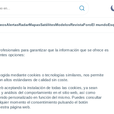
deos
Alertas
Radar
Mapas
Satélites
Modelos
Revista
Foro
El mundo
Esq
ofesionales para garantizar que la información que se ofrece es
entes opciones:
a
ecogida mediante cookies o tecnologías similares, nos permite
on altos estándares de calidad sin coste.
a
eb aceptando la instalación de todas las cookies, ya sean
 y análisis del comportamiento en el sitio web, así como
ntenido personalizado en función del mismo. Puedes consultar
alquier momento el consentimiento pulsando el botón
uestra página web.