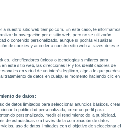
28°
15°
29°
Craponne-
16°
sur-Arzon
Monistrol-
er a nuestro sitio web tiempo.com. En este caso, te informamos
sur-Loire
tizar la navegación por el sitio web, pero no se utilizarán
29°
28°
16°
dad o contenido personalizado, aunque sí podrás visualizar
15°
Dunières
ción de cookies y acceder a nuestro sitio web a través de este
gre
28°
30°
14°
16°
28°
Yssingeaux
es, identificadores únicos o tecnologías similares para
15°
Saint-
Paulien
n este sitio web, las direcciones IP y los identificadores de
Tence
rsonales en virtud de un interés legítimo, algo a lo que puedes
31°
16°
 al tratamiento de datos en cualquier momento haciendo clic en
Le Puy-en-
26°
Velay
14°
Fay-sur-
30°
27°
Lignon
miento de datos:
15°
14°
Le
uso de datos limitados para seleccionar anuncios básicos, crear
Cayres
Monastier-
sur-Gazeille
ccionar la publicidad personalizada, crear un perfil para
28°
ontenido personalizado, medir el rendimiento de la publicidad,
13°
vés de estadísticas o a través de la combinación de datos
Landos
rvicios, uso de datos limitados con el objetivo de seleccionar el