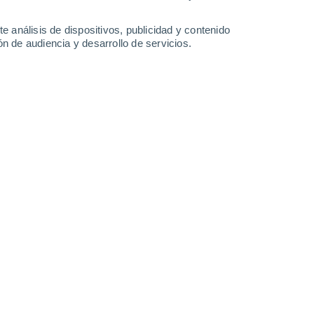
e análisis de dispositivos, publicidad y contenido
n de audiencia y desarrollo de servicios.
Leaflet
|
©
OpenStreetMap
|
ECMWF
by © Meteored