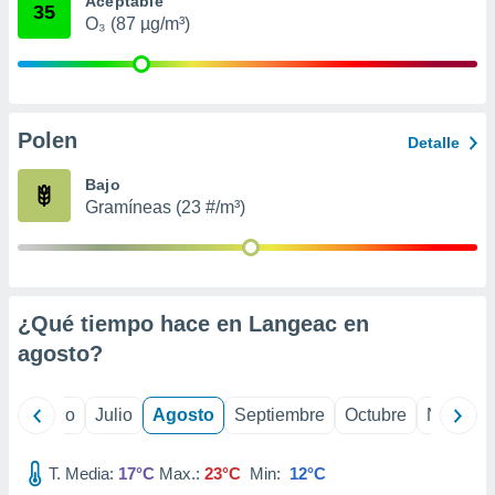
Aceptable
 seleccionar
35
o.
O₃ (87 µg/m³)
calización
precisa e
ión mediante
Polen
, publicidad
Detalle
dos,
Bajo
 publicidad
Gramíneas (23 #/m³)
,
ón de
 desarrollo
s.
¿Qué tiempo hace en Langeac en
tros 1199
ios
agosto
?
yo
Junio
Julio
Agosto
Septiembre
Octubre
Noviemb
T. Media:
17°C
Max.:
23°C
Min:
12°C