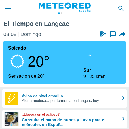
ac
El Tiempo en Langeac
privacidad
08:08
Domingo
...
o de
tiempo.com)
borado por
Soleado
es para
20°
ue la
 que se
e calidad.
Sur
eder a este
Sensación de 20°
9
25 km/h
ediante las
opciones:
ookies y
Aviso de nivel amarillo
Alerta moderada por tormenta en Langeac hoy
e forma
d digital
¿Lloverá en el eclipse?
ada, basada
Consulta el mapa de nubes y lluvia para el
miércoles en España
mación