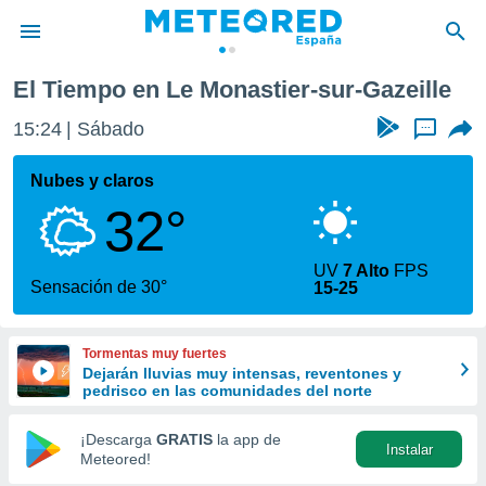
astier-sur-Gazeille
El Tiempo en Le Monastier-sur-Gazeille
privacidad
15:24
Sábado
...
o de
tiempo.com)
borado por
Nubes y claros
es para
32°
ue la
 que se
e calidad.
UV
7 Alto
FPS
eder a este
Sensación de 30°
15-25
ediante las
opciones:
Tormentas muy fuertes
ookies y
Dejarán lluvias muy intensas, reventones y
e forma
pedrisco en las comunidades del norte
d digital
¡Descarga
GRATIS
la app de
Instalar
ada, basada
Meteored!
mación