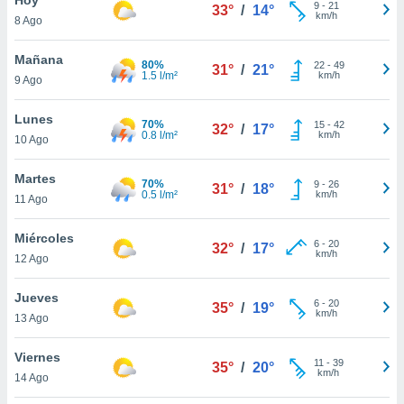
9
-
21
33°
/
14°
km/h
8 Ago
do en
 mismo.
sultar más
Mañana
80%
22
-
49
31°
/
21°
 en nuestra
1.5 l/m²
km/h
9 Ago
 Cookies
y
ualquier
Lunes
70%
15
-
42
32°
/
17°
0.8 l/m²
km/h
10 Ago
ento
 botón
ación de
Martes
70%
9
-
26
31°
/
18°
kies
0.5 l/m²
km/h
11 Ago
 disponible
e nuestra
Miércoles
6
-
20
.
32°
/
17°
km/h
12 Ago
IVAMENTE,
Jueves
6
-
20
35°
/
19°
km/h
13 Ago
as
 a cookies
Viernes
11
-
39
35°
/
20°
km/h
 no aceptar
14 Ago
ón de