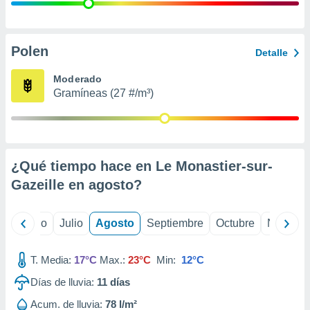
 seleccionar
o.
calización
precisa e
Polen
Detalle
ión mediante
Moderado
, publicidad
Gramíneas (27 #/m³)
dos,
 publicidad
,
ón de
¿Qué tiempo hace en Le Monastier-sur-
 desarrollo
s.
Gazeille en
agosto
?
tros 1199
ios
yo
Junio
Julio
Agosto
Septiembre
Octubre
Noviemb
T. Media:
17°C
Max.:
23°C
Min:
12°C
Días de lluvia:
11
días
Acum. de lluvia:
78 l/m²