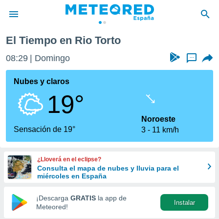
El Tiempo en Rio Torto
privacidad
08:29
Domingo
...
o de
tiempo.com)
borado por
Nubes y claros
es para
19°
ue la
 que se
e calidad.
Noroeste
eder a este
Sensación de 19°
3
11 km/h
ediante las
opciones:
¿Lloverá en el eclipse?
ookies y
Consulta el mapa de nubes y lluvia para el
e forma
miércoles en España
d digital
¡Descarga
GRATIS
la app de
Instalar
ada, basada
Meteored!
mación