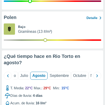
 seleccionar
o.
calización
precisa e
Polen
Detalle
ión mediante
Bajo
, publicidad
Gramíneas (13 #/m³)
dos,
 publicidad
,
ón de
¿Qué tiempo hace en Rio Torto en
 desarrollo
s.
agosto
?
tros 1199
ios
yo
Junio
Julio
Agosto
Septiembre
Octubre
Noviemb
T. Media:
22°C
Max.:
29°C
Min:
15°C
Días de lluvia:
4
días
Acum. de lluvia:
16 l/m²