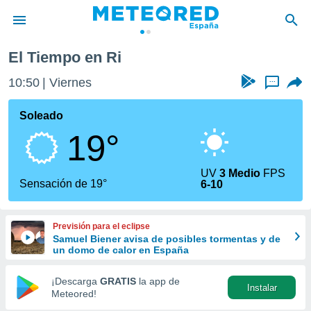
El Tiempo en Ri
privacidad
10:50
Viernes
...
o de
tiempo.com)
borado por
Soleado
es para
19°
ue la
 que se
e calidad.
UV
3 Medio
FPS
eder a este
Sensación de 19°
6-10
ediante las
opciones:
Previsión para el eclipse
ookies y
Samuel Biener avisa de posibles tormentas y de
e forma
un domo de calor en España
d digital
¡Descarga
GRATIS
la app de
Instalar
ada, basada
Meteored!
mación