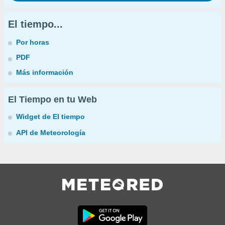
El tiempo...
Por horas
PDF
Más información
El Tiempo en tu Web
Widget de El tiempo
API de Meteorología