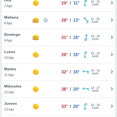
15
-
31
24°
/
11°
km/h
7 Ago
do en
 mismo.
sultar más
Mañana
11
-
25
29°
/
13°
 en nuestra
km/h
8 Ago
 Cookies
y
ualquier
Domingo
18
-
43
31°
/
18°
km/h
9 Ago
ento
 botón
ación de
Lunes
15
-
34
28°
/
16°
kies
km/h
10 Ago
 disponible
e nuestra
Martes
15
-
34
.
32°
/
16°
km/h
11 Ago
IVAMENTE,
Miércoles
13
-
27
36°
/
20°
km/h
12 Ago
as
 a cookies
Jueves
15
-
34
33°
/
20°
km/h
 no aceptar
13 Ago
ón de