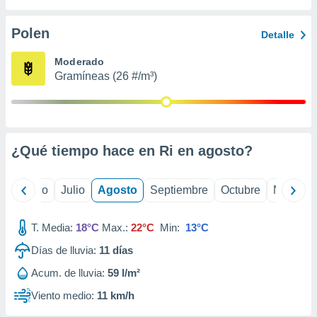
 seleccionar
o.
Polen
Detalle
calización
precisa e
Moderado
ión mediante
Gramíneas (26 #/m³)
, publicidad
dos,
 publicidad
,
¿Qué tiempo hace en Ri en
agosto
?
ón de
 desarrollo
s.
yo
Junio
Julio
Agosto
Septiembre
Octubre
Noviemb
tros 1199
ios
T. Media:
18°C
Max.:
22°C
Min:
13°C
Días de lluvia:
11
días
Acum. de lluvia:
59 l/m²
Viento medio:
11 km/h