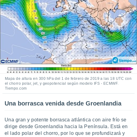
ento u
 de datos
er momento
ic en
o en
 Cookies
en
eb.
y
socios
el
Mapa de altura en 300 hPa del 1 de febrero de 2019 a las 18 UTC con
el chorro polar, jet, y geopotencial según modelo IFS - ECMWF.
to de
Tiempo.com
la
Una borrasca venida desde Groenlandia
 en un
 y/o acceder
 de datos
Una gran y potente borrasca atlántica con aire frío se
ara
dirige desde Groenlandia hacia la Península. Está en
 anuncios
el lado polar del chorro, por lo que se profundizará y
ar perfiles