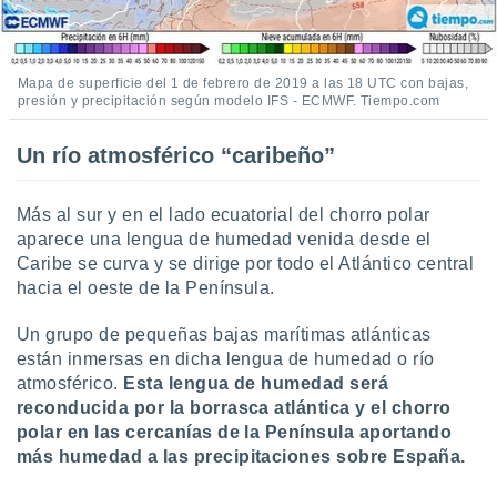
 seleccionar
o.
calización
precisa e
Mapa de superficie del 1 de febrero de 2019 a las 18 UTC con bajas,
ión mediante
presión y precipitación según modelo IFS - ECMWF. Tiempo.com
, publicidad
Un río atmosférico “caribeño”
dos,
 publicidad
Más al sur y en el lado ecuatorial del chorro polar
,
aparece una lengua de humedad venida desde el
ón de
Caribe se curva y se dirige por todo el Atlántico central
 desarrollo
hacia el oeste de la Península.
s.
tros 1199
Un grupo de pequeñas bajas marítimas atlánticas
ios
están inmersas en dicha lengua de humedad o río
atmosférico.
Esta lengua de humedad será
reconducida por la borrasca atlántica y el chorro
polar en las cercanías de la Península aportando
más humedad a las precipitaciones sobre España.