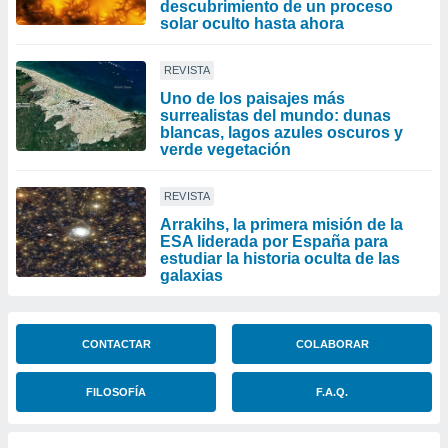
descubrimiento de un proceso
solar oculto hasta ahora
REVISTA
Uno de los paisajes más
surrealistas del mundo: dunas
blancas, lagos azules oscuros y
verde vegetación
REVISTA
Arrakihs, la primera misión de la
ESA liderada por España para
estudiar la historia oculta de las
galaxias
CONTACTAR
COLABORAR
FILOSOFÍA
F.A.Q.