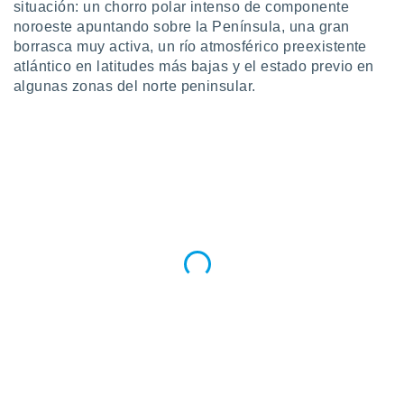
uedes
situación: un chorro polar intenso de componente
uestro sitio
noroeste apuntando sobre la Península, una gran
.com. En
borrasca muy activa, un río atmosférico preexistente
te
atlántico en latitudes más bajas y el estado previo en
 de que
algunas zonas del norte peninsular.
talarán
e sean
para
a
por el sitio
o se
cookies para
nto ni para
licidad o
ado, aunque
sualizar
general no
ada. Puedes
 instalación
y acceder a
io web a
ste abono