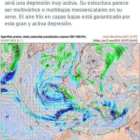
será una depresión muy activa. Su estructura parece
idad
ser multivórtice o multibajas mesoescalares en su
a, utilizar
a
seno. El aire frío en capas bajas está garantizado por
 la
esta gran y activa depresión.
da, crear un
personalizar
o, uso de
a la
e contenido
do, medir el
 de la
medir el
 del
 comprender
 través de
s o a través
nación de
edentes de
fuentes,
y mejora de
os, uso de
ados con el