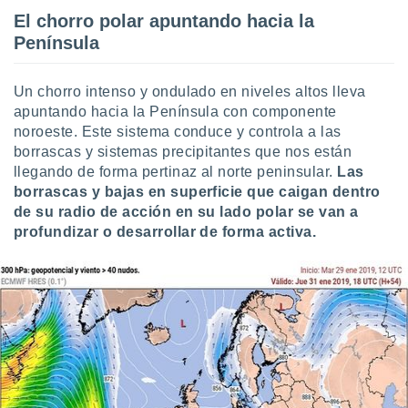
 botón
El chorro polar apuntando hacia la
.
Península
nto,
Un chorro intenso y ondulado en niveles altos lleva
cios
apuntando hacia la Península con componente
kies,
noroeste. Este sistema conduce y controla a las
ores únicos
borrascas y sistemas precipitantes que nos están
as similares
llegando de forma pertinaz al norte peninsular.
Las
nar,
borrascas y bajas en superficie que caigan dentro
rocesar
de su radio de acción en su lado polar se van a
onales como
 este sitio
profundizar o desarrollar de forma activa.
recciones IP
ficadores de
 posible
s
 traten tus
nales en
 interés
go a lo que
nerte. Para
retirar su