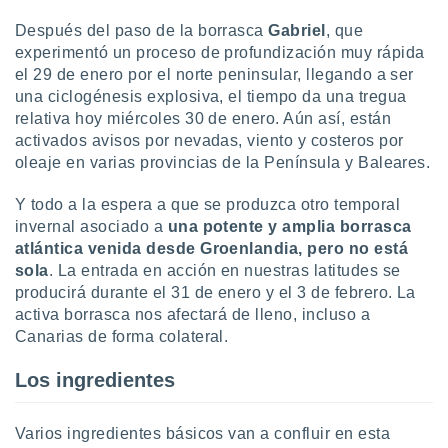
do en
Después del paso de la borrasca
Gabriel
, que
 mismo.
experimentó un proceso de profundización muy rápida
sultar más
el 29 de enero por el norte peninsular, llegando a ser
 en nuestra
una ciclogénesis explosiva, el tiempo da una tregua
 Cookies
y
relativa hoy miércoles 30 de enero. Aún así, están
ualquier
activados avisos por nevadas, viento y costeros por
ento
oleaje en varias provincias de la Península y Baleares.
 botón
ación de
Y todo a la espera a que se produzca otro temporal
kies
invernal asociado a
una potente y amplia borrasca
 disponible
atlántica venida desde Groenlandia, pero no está
e nuestra
sola
. La entrada en acción en nuestras latitudes se
.
producirá durante el 31 de enero y el 3 de febrero. La
IVAMENTE,
activa borrasca nos afectará de lleno, incluso a
Canarias de forma colateral.
as
Los ingredientes
 a cookies
 no aceptar
Varios ingredientes básicos van a confluir en esta
ón de