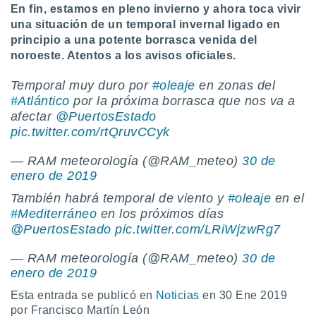
En fin, estamos en pleno invierno y ahora toca vivir
una situación de un temporal invernal ligado en
principio a una potente borrasca venida del
noroeste. Atentos a los avisos oficiales.
Temporal muy duro por
#oleaje
en zonas del
#Atlántico
por la próxima borrasca que nos va a
afectar
@PuertosEstado
pic.twitter.com/rtQruvCCyk
— RAM meteorología (@RAM_meteo)
30 de
enero de 2019
También habrá temporal de viento y
#oleaje
en el
#Mediterráneo
en los próximos días
@PuertosEstado
pic.twitter.com/LRiWjzwRg7
— RAM meteorología (@RAM_meteo)
30 de
enero de 2019
Esta entrada se publicó en
Noticias
en 30 Ene 2019
por Francisco Martín León