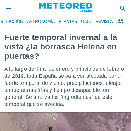
PREDICCIÓN
ASTRONOMÍA
PLANTAS
OCIO
REVISTA
privacidad
Fuerte temporal invernal a la
o de
tiempo.com)
vista ¿la borrasca Helena en
borado por
es para
puertas?
ue la
 que se
A lo largo del final de enero y principios de febrero
e calidad.
eder a este
de 2019, toda España se va a ver afectada por un
ediante las
fuerte temporal de viento, precipitaciones, oleaje,
opciones:
temperaturas frías y tiempo desapacible, en
general. Se analiza los “ingredientes” de este
ookies y
e forma
temporal que se avecina.
d digital
ada, basada
mación