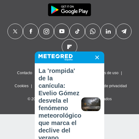
La 'rompida'
Contacto
Sobre nosotros
FAQ
Términos de uso
de la
canícula:
Cookies
Política de privacidad
Configuración de privacidad
Evelio Gómez
© 2026 Meteored. Todos los derechos reservados
desvela el
fenómeno
meteorológico
que marca el
declive del
verano