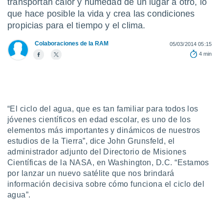
transportan calor y humedad de un lugar a otro, lo
ediante
ecnologías
que hace posible la vida y crea las condiciones
nos permite
propicias para el tiempo y el clima.
estra
ara seguir
Colaboraciones de la RAM
05/03/2014 05:15
e contenido
4 min
stándares
ACEPTAR
sin coste.
Y
CONTINUAR
 botón
continuar",
der a la
CONFIGURACIÓN
“El ciclo del agua, que es tan familiar para todos los
ndo la
jóvenes científicos en edad escolar, es uno de los
 de todas
, ya sean
elementos más importantes y dinámicos de nuestros
de nuestros
estudios de la Tierra”, dice John Grunsfeld, el
 nos
administrador adjunto del Directorio de Misiones
Científicas de la NASA, en Washington, D.C. “Estamos
 y análisis
por lanzar un nuevo satélite que nos brindará
tamiento en
información decisiva sobre cómo funciona el ciclo del
b, así como
un perfil
agua”.
para
ublicidad y