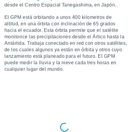
uedes
desde el Centro Espacial Tanegashima, en Japón.
uestro sitio
.com. En
El GPM está orbitando a unos 400 kilometros de
te
altitud, en una órbita con inclinación de 65 grados
 de que
talarán
hacia el ecuador. Esta órbita permite que el satélite
e sean
monitorice las precipitaciones desde el Ártico hasta la
para
Antártida. Trabaja conectado en red con otros satélites,
a
de los cuales algunos ya están en órbita y otros cuyo
por el sitio
lanzamiento está planeado para el futuro. El GPM
o se
puede medir la lluvia y la nieve cada tres horas en
cookies para
cualquier lugar del mundo.
nto ni para
licidad o
ado, aunque
sualizar
general no
ada. Puedes
 instalación
y acceder a
io web a
ste abono