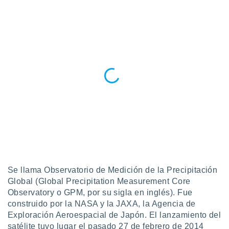
do en
 mismo.
sultar más
 en nuestra
 Cookies
y
ualquier
ento
 botón
ación de
kies
 disponible
e nuestra
.
IVAMENTE,
Se llama Observatorio de Medición de la Precipitación
Global (Global Precipitation Measurement Core
as
Observatory o GPM, por su sigla en inglés). Fue
 a cookies
construido por la NASA y la JAXA, la Agencia de
 no aceptar
Exploración Aeroespacial de Japón. El lanzamiento del
ón de
satélite tuvo lugar el pasado 27 de febrero de 2014