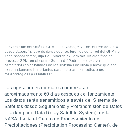
 botón
.
nto,
cios
kies,
ores únicos
Lanzamiento del satélite GPM de la NASA, el 27 de febrero de 2014
as similares
desde Japón. “El tipo de datos que recibiremos de la red del GPM no
nar,
tiene precedentes”, dijo Gail Skofronick-Jackson, un científico del
proyecto GPM, en el centro Goddard. “Podremos observar
rocesar
características detalladas de los sistemas de lluvia y nieve que son
onales como
extremadamente importantes para mejorar las predicciones
 este sitio
meteorológicas y climáticas”.
recciones IP
ficadores de
Las operaciones normales comenzarán
 posible
s
aproximadamente 60 días después del lanzamiento.
 traten tus
Los datos serán transmitidos a través del Sistema de
nales en
Satélites desde Seguimiento y Retransmisión de Datos
 interés
(Tracking and Data Relay Satellite System), de la
go a lo que
NASA, hacia el Centro de Procesamiento de
nerte. Para
Precipitaciones (Precipitation Processing Center), de
retirar su