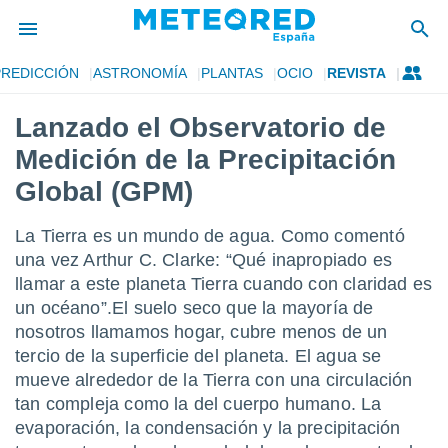
PREDICCIÓN
ASTRONOMÍA
PLANTAS
OCIO
REVISTA
privacidad
Lanzado el Observatorio de
o de
tiempo.com)
Medición de la Precipitación
borado por
es para
Global (GPM)
ue la
 que se
La Tierra es un mundo de agua. Como comentó
e calidad.
eder a este
una vez Arthur C. Clarke: “Qué inapropiado es
ediante las
llamar a este planeta Tierra cuando con claridad es
opciones:
un océano”.El suelo seco que la mayoría de
nosotros llamamos hogar, cubre menos de un
ookies y
e forma
tercio de la superficie del planeta. El agua se
mueve alrededor de la Tierra con una circulación
d digital
tan compleja como la del cuerpo humano. La
ada, basada
evaporación, la condensación y la precipitación
mación