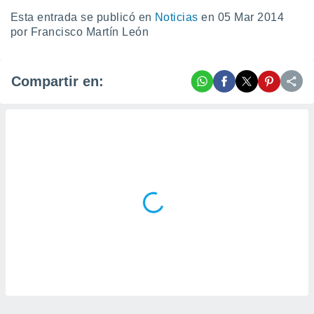
 seleccionar
o.
Esta entrada se publicó en
Noticias
en 05 Mar 2014
por Francisco Martín León
calización
precisa e
ión mediante
Compartir en:
, publicidad
dos,
 publicidad
,
ón de
 desarrollo
s.
tros 1199
ios