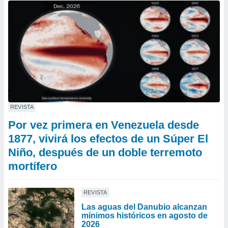
REVISTA
Por vez primera en Venezuela desde
1877, vivirá los efectos de un Súper El
Niño, después de un doble terremoto
mortífero
REVISTA
Las aguas del Danubio alcanzan
mínimos históricos en agosto de
2026