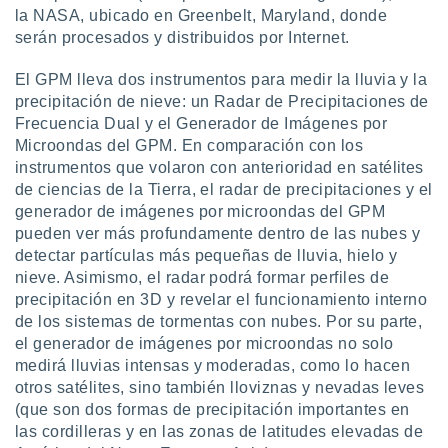
ento u
la NASA, ubicado en Greenbelt, Maryland, donde
serán procesados y distribuidos por Internet.
 de datos
er momento
El GPM lleva dos instrumentos para medir la lluvia y la
ic en
precipitación de nieve: un Radar de Precipitaciones de
o en
Frecuencia Dual y el Generador de Imágenes por
Microondas del GPM. En comparación con los
 Cookies
en
eb.
instrumentos que volaron con anterioridad en satélites
de ciencias de la Tierra, el radar de precipitaciones y el
y
generador de imágenes por microondas del GPM
socios
pueden ver más profundamente dentro de las nubes y
el
detectar partículas más pequeñas de lluvia, hielo y
nieve. Asimismo, el radar podrá formar perfiles de
to de
precipitación en 3D y revelar el funcionamiento interno
de los sistemas de tormentas con nubes. Por su parte,
la
el generador de imágenes por microondas no solo
 en un
medirá lluvias intensas y moderadas, como lo hacen
 y/o acceder
 de datos
otros satélites, sino también lloviznas y nevadas leves
ara
(que son dos formas de precipitación importantes en
 anuncios
las cordilleras y en las zonas de latitudes elevadas de
ar perfiles