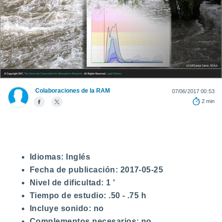
ediante
ecnologías
nos permite
estra
ara seguir
e contenido
stándares
ACEPTAR
sin coste.
Y
CONTINUAR
 botón
Colaboraciones de la RAM
07/06/2017 00:53
continuar",
2 min
der a la
CONFIGURACIÓN
ndo la
 de todas
, ya sean
de nuestros
 nos
Idiomas:
Inglés
 y análisis
Fecha de publicación:
2017-05-25
tamiento en
Nivel de dificultad:
1 '
b, así como
Tiempo de estudio:
.50 - .75 h
un perfil
para
Incluye sonido:
no
ublicidad y
Complementos necesarios:
no