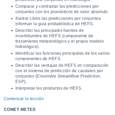
uedes
Comparar y contrastar las predicciones por
uestro sitio
.com. En
conjuntos con los pronósticos de valor absoluto.
te
Ilustrar cómo las predicciones por conjuntos
 de que
informan la guía probabilística de HEFS.
talarán
Describir las principales fuentes de
e sean
para
incertidumbre de HEFS (componente de
a
forzamiento meteorológico y el propio modelo
por el sitio
hidrológico).
o se
Identificar las funciones principales de los varios
cookies para
componentes de HEFS.
nto ni para
Describir las ventajas de HEFS en comparación
licidad o
con el sistema de predicción de caudales por
conjuntos (
Ensemble Streamflow Prediction
,
ado, aunque
ESP).
sualizar
Interpretar los productos de HEFS.
general no
ada. Puedes
Comenzar la lección
 instalación
y acceder a
io web a
COMET METED
ste abono