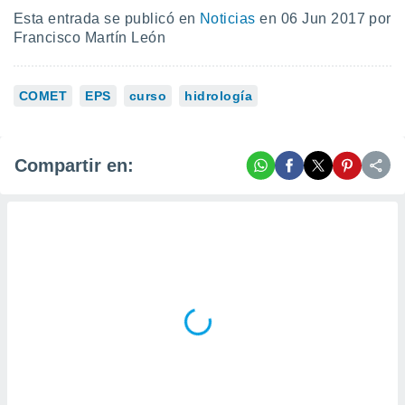
 botón
Esta entrada se publicó en
Noticias
en 06 Jun 2017 por
.
Francisco Martín León
nto,
COMET
EPS
curso
hidrología
cios
kies,
ores únicos
as similares
Compartir en:
nar,
rocesar
onales como
 este sitio
recciones IP
ficadores de
 posible
s
 traten tus
nales en
 interés
go a lo que
nerte. Para
retirar su