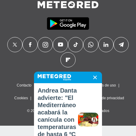
Contacto
Sobre nosotros
FAQ
Términos de uso
Andrea Danta
advierte: "El
Cookies
Política de privacidad
Configuración de privacidad
Mediterráneo
© 2026 Meteored. Todos los derechos reservados
acabará la
canícula con
temperaturas
de hasta 6 ºC