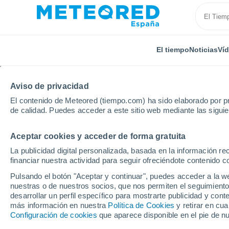
El tiempo
Noticias
Ví
Aviso de privacidad
El contenido de Meteored (tiempo.com) ha sido elaborado por pr
de calidad. Puedes acceder a este sitio web mediante las sigui
Aceptar cookies y acceder de forma gratuita
Inicio
Francia
Isla de Francia
Valle del Oise
La publicidad digital personalizada, basada en la información r
financiar nuestra actividad para seguir ofreciéndote contenido c
El Tiempo en Puiseux-
Pulsando el botón "Aceptar y continuar", puedes acceder a la w
nuestras o de nuestros socios, que nos permiten el seguimiento
17:51
Sábado
desarrollar un perfil específico para mostrarte publicidad y co
más información en nuestra
Política de Cookies
y retirar en cu
Configuración de cookies
que aparece disponible en el pie de n
Nubes y claros