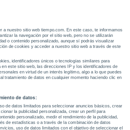
er a nuestro sitio web tiempo.com. En este caso, te informamos
h
tizar la navegación por el sitio web, pero no se utilizarán
dad o contenido personalizado, aunque sí podrás visualizar
ción de cookies y acceder a nuestro sitio web a través de este
es, identificadores únicos o tecnologías similares para
n este sitio web, las direcciones IP y los identificadores de
rsonales en virtud de un interés legítimo, algo a lo que puedes
e nubosidad
Radar de lluvia
Satélites
Modelos
 al tratamiento de datos en cualquier momento haciendo clic en
miento de datos:
Martes
Miércoles
Jueves
Viernes
uso de datos limitados para seleccionar anuncios básicos, crear
11 Ago
12 Ago
13 Ago
14 Ago
ccionar la publicidad personalizada, crear un perfil para
ontenido personalizado, medir el rendimiento de la publicidad,
vés de estadísticas o a través de la combinación de datos
rvicios, uso de datos limitados con el objetivo de seleccionar el