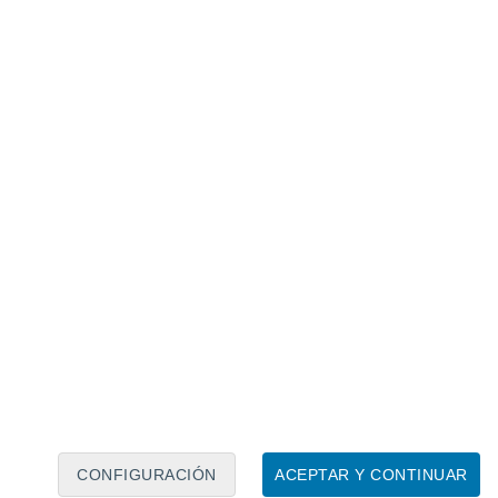
Calendario lunar
Lun
Mar
Mié
Jue
Vie
Sáb
Dom
8
9
10
11
12
13
14
15
16
17
18
19
20
21
CONFIGURACIÓN
ACEPTAR Y CONTINUAR