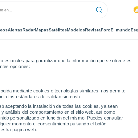
deos
Alertas
Radar
Mapas
Satélites
Modelos
Revista
Foro
El mundo
Esq
ofesionales para garantizar que la información que se ofrece es
entes opciones:
Puiseux-Pontoise
ecogida mediante cookies o tecnologías similares, nos permite
on altos estándares de calidad sin coste.
Pontoise
eb aceptando la instalación de todas las cookies, ya sean
 y análisis del comportamiento en el sitio web, así como
...
ntenido personalizado en función del mismo. Puedes consultar
alquier momento el consentimiento pulsando el botón
Por horas
uestra página web.
Intervalos nubosos en las
próximas horas