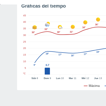
Gráficas del tiempo
45
40
36°
34°
35
33°
31°
30°
30°
30
25
20
19°
18°
17°
15
17°
16°
10
0.7
9°
5
°C
Sáb
8
Dom
9
Lun
10
Mar
11
Mié
12
Jue
13
Máxima