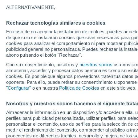
30°
ALTERNATIVAMENTE,
Rechazar tecnologías similares a cookies
Noreste
En caso de no aceptar la instalación de cookies, puedes acced
Sensación de 28°
5
-
17 km/
de que solo se instalarán cookies que sean necesarias para garan
cookies para analizar el comportamiento ni para mostrar publici
publicidad general no personalizada. Puedes rechazar la instala
abono pulsando el botón "Rechazar".
Tormentas muy fuertes
Dejarán lluvias muy intensas, reventones y
Con su consentimiento, nosotros y
nuestros socios
usamos cooki
pedrisco en las comunidades del norte
almacenar, acceder y procesar datos personales como su visita e
cookies. Es posible que algunos proveedores traten tus datos pe
El Tiempo 1 - 7 días
Por horas
Actualidad
Mapa d
oponerte. Para ello, puede retirar su consentimiento u oponerse
"Configurar"
o en nuestra
Política de Cookies
en este sitio web.
Nosotros y nuestros socios hacemos el siguiente trata
Mañana
Lunes
Hoy
Almacenar la información en un dispositivo y/o acceder a ella, 
9 Ago
10 Ago
8 Ago
perfiles para publicidad personalizada, utilizar perfiles para sele
personalizar el contenido, uso de perfiles para la selección de c
medir el rendimiento del contenido, comprender al público a tra
procedentes de diferentes fuentes, desarrollo y mejora de los se
40%