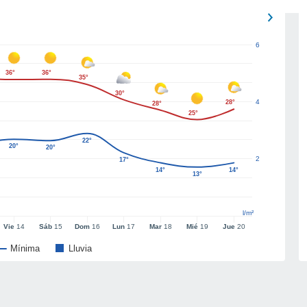
6
36°
36°
35°
30°
4
28°
28°
25°
22°
20°
20°
2
17°
14°
14°
13°
l/m²
Vie
14
Sáb
15
Dom
16
Lun
17
Mar
18
Mié
19
Jue
20
Mínima
Lluvia