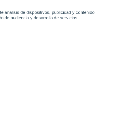
31°
/
16°
34°
/
17°
36°
/
19°
36°
/
20°
e análisis de dispositivos, publicidad y contenido
n de audiencia y desarrollo de servicios.
-
34
km/h
13
-
30
km/h
9
-
23
km/h
9
-
23
km/h
8 de agosto
Sureste
3 Medio
11
-
25 km/h
FPS:
6-10
Noreste
2 Bajo
5
-
17 km/h
FPS:
no
Noreste
1 Bajo
5
-
17 km/h
FPS:
no
Noreste
0 Bajo
6
-
15 km/h
FPS:
no