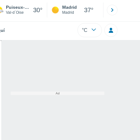
Puiseux-Pontoise
Madrid
Barcelona
30°
37°
Val-d´Oise
Madrid
Barcelona
°C
uí