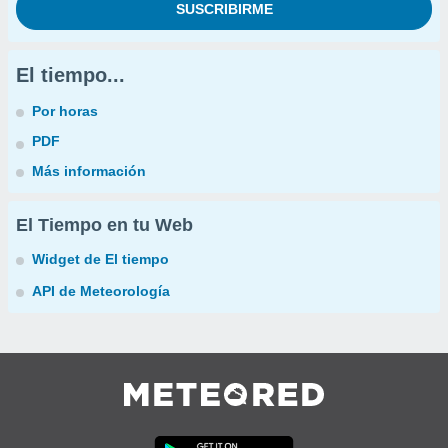
El tiempo...
Por horas
PDF
Más información
El Tiempo en tu Web
Widget de El tiempo
API de Meteorología