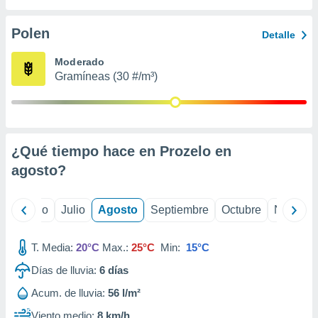
 seleccionar
o.
Polen
Detalle
calización
precisa e
Moderado
ión mediante
Gramíneas (30 #/m³)
, publicidad
dos,
 publicidad
,
¿Qué tiempo hace en Prozelo en
ón de
agosto
?
 desarrollo
s.
tros 1199
yo
Junio
Julio
Agosto
Septiembre
Octubre
Noviemb
ios
T. Media:
20°C
Max.:
25°C
Min:
15°C
Días de lluvia:
6
días
Acum. de lluvia:
56 l/m²
Viento medio:
8 km/h