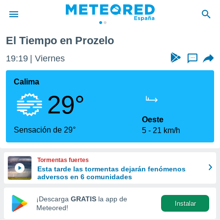
El Tiempo en Prozelo
privacidad
19:19
Viernes
...
o de
tiempo.com)
borado por
Calima
es para
29°
ue la
 que se
e calidad.
Oeste
eder a este
Sensación de 29°
5
21 km/h
ediante las
opciones:
Tormentas fuertes
ookies y
Esta tarde las tormentas dejarán fenómenos
e forma
adversos en 6 comunidades
d digital
¡Descarga
GRATIS
la app de
Instalar
ada, basada
Meteored!
mación