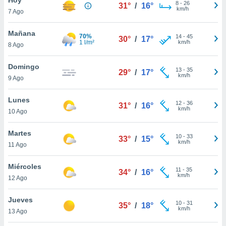
8
-
26
31°
/
16°
km/h
7 Ago
do en
 mismo.
sultar más
Mañana
70%
14
-
45
30°
/
17°
 en nuestra
1 l/m²
km/h
8 Ago
 Cookies
y
ualquier
Domingo
13
-
35
29°
/
17°
km/h
9 Ago
ento
 botón
ación de
Lunes
12
-
36
31°
/
16°
kies
km/h
10 Ago
 disponible
e nuestra
Martes
10
-
33
.
33°
/
15°
km/h
11 Ago
IVAMENTE,
Miércoles
11
-
35
34°
/
16°
km/h
12 Ago
as
 a cookies
Jueves
10
-
31
35°
/
18°
km/h
 no aceptar
13 Ago
ón de