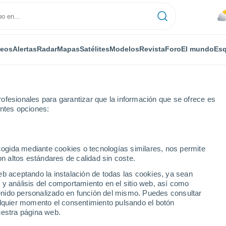
deos
Alertas
Radar
Mapas
Satélites
Modelos
Revista
Foro
El mundo
Esq
ofesionales para garantizar que la información que se ofrece es
entes opciones:
ecogida mediante cookies o tecnologías similares, nos permite
on altos estándares de calidad sin coste.
pert - BC
eb aceptando la instalación de todas las cookies, ya sean
 y análisis del comportamiento en el sitio web, así como
...
ntenido personalizado en función del mismo. Puedes consultar
alquier momento el consentimiento pulsando el botón
Por horas
uestra página web.
Cielos cubiertos en las próximas
horas