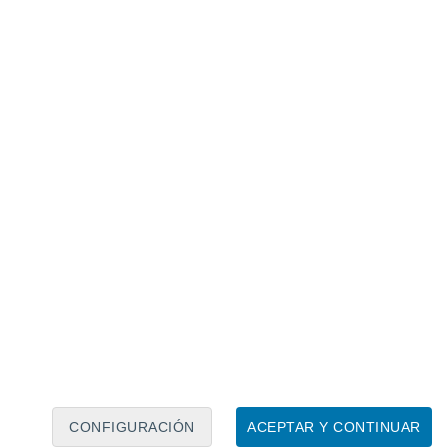
Calendario lunar
Lun
Mar
Mié
Jue
Vie
Sáb
Dom
7
8
9
10
11
12
13
14
15
16
17
18
19
20
CONFIGURACIÓN
ACEPTAR Y CONTINUAR