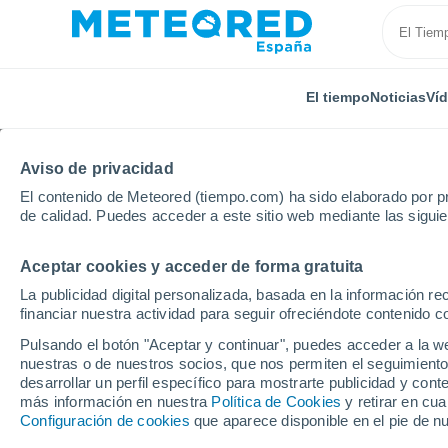
El tiempo
Noticias
Ví
Aviso de privacidad
El contenido de Meteored (tiempo.com) ha sido elaborado por pr
de calidad. Puedes acceder a este sitio web mediante las sigui
Aceptar cookies y acceder de forma gratuita
Inicio
Canadá
Columbia Británica
Prince Rupert
La publicidad digital personalizada, basada en la información r
financiar nuestra actividad para seguir ofreciéndote contenido c
El Tiempo en Prince Ru
Pulsando el botón "Aceptar y continuar", puedes acceder a la w
nuestras o de nuestros socios, que nos permiten el seguimiento
11:07
Viernes
desarrollar un perfil específico para mostrarte publicidad y co
más información en nuestra
Política de Cookies
y retirar en cu
Configuración de cookies
que aparece disponible en el pie de n
Parcialmente nuboso