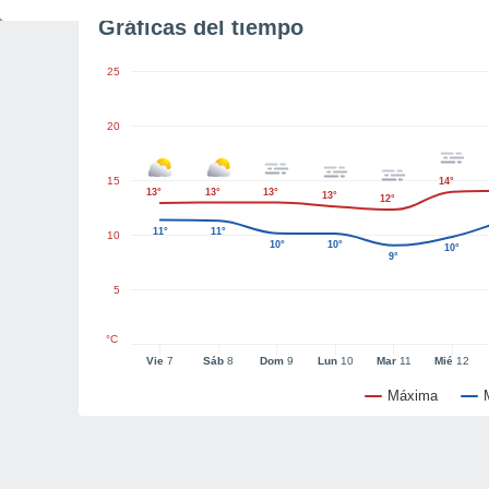
Gráficas del tiempo
25
20
15
14°
13°
13°
13°
13°
12°
11°
11°
10
10°
10°
10°
9°
5
°C
Vie
7
Sáb
8
Dom
9
Lun
10
Mar
11
Mié
12
Máxima