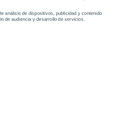
13°
/
10°
12°
/
9°
14°
/
10°
14°
/
11°
e análisis de dispositivos, publicidad y contenido
n de audiencia y desarrollo de servicios.
-
17
km/h
12
-
19
km/h
14
-
24
km/h
12
-
20
km/h
 7 de agosto
uboso
Suroeste
3 Medio
9
-
13 km/h
FPS:
6-10
uboso
Suroeste
3 Medio
9
-
14 km/h
FPS:
6-10
uboso
Suroeste
3 Medio
9
-
15 km/h
FPS:
6-10
uboso
Oeste
3 Medio
10
-
16 km/h
FPS:
6-10