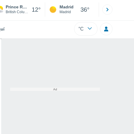
Prince Rupert
Madrid
Barcelona
12°
36°
British Columbia
Madrid
Barcelona
°C
uí