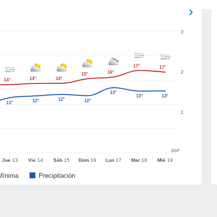
3
17°
17°
2
16°
15°
14°
14°
14°
13°
13°
13°
12°
12°
12°
11°
1
l/m²
Jue
13
Vie
14
Sáb
15
Dom
16
Lun
17
Mar
18
Mié
19
Mínima
Precipitación