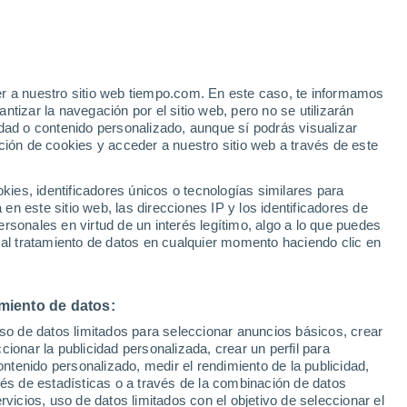
o
er a nuestro sitio web tiempo.com. En este caso, te informamos
tizar la navegación por el sitio web, pero no se utilizarán
dad o contenido personalizado, aunque sí podrás visualizar
ción de cookies y acceder a nuestro sitio web a través de este
es, identificadores únicos o tecnologías similares para
n este sitio web, las direcciones IP y los identificadores de
rsonales en virtud de un interés legítimo, algo a lo que puedes
 lluvia
Radar de lluvia
Satélites
Modelos
 al tratamiento de datos en cualquier momento haciendo clic en
miento de datos:
Lunes
Martes
Miércoles
Jueves
uso de datos limitados para seleccionar anuncios básicos, crear
10 Ago
11 Ago
12 Ago
13 Ago
ccionar la publicidad personalizada, crear un perfil para
ontenido personalizado, medir el rendimiento de la publicidad,
vés de estadísticas o a través de la combinación de datos
rvicios, uso de datos limitados con el objetivo de seleccionar el