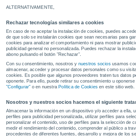
12°
ALTERNATIVAMENTE,
Rechazar tecnologías similares a cookies
UV
3 Medi
En caso de no aceptar la instalación de cookies, puedes acced
Sensación de 12°
FPS
6-10
de que solo se instalarán cookies que sean necesarias para garan
cookies para analizar el comportamiento ni para mostrar publici
publicidad general no personalizada. Puedes rechazar la instala
abono pulsando el botón "Rechazar".
Tormentas fuertes
Esta tarde las tormentas dejarán fenómenos
Con su consentimiento, nosotros y
nuestros socios
usamos cooki
adversos en 6 comunidades
almacenar, acceder y procesar datos personales como su visita e
cookies. Es posible que algunos proveedores traten tus datos pe
El Tiempo 1 - 7 días
Por horas
Actualidad
Mapa de
oponerte. Para ello, puede retirar su consentimiento u oponerse
"Configurar"
o en nuestra
Política de Cookies
en este sitio web.
Nosotros y nuestros socios hacemos el siguiente trata
Mañana
Domingo
Hoy
Almacenar la información en un dispositivo y/o acceder a ella, 
8 Ago
9 Ago
7 Ago
perfiles para publicidad personalizada, utilizar perfiles para sele
personalizar el contenido, uso de perfiles para la selección de c
medir el rendimiento del contenido, comprender al público a tra
procedentes de diferentes fuentes, desarrollo y mejora de los se