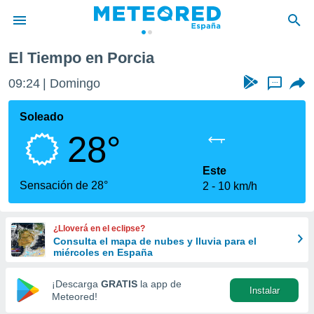
El Tiempo en Porcia
privacidad
09:24
Domingo
...
o de
tiempo.com)
borado por
Soleado
es para
28°
ue la
 que se
e calidad.
Este
eder a este
Sensación de 28°
2
10 km/h
ediante las
opciones:
¿Lloverá en el eclipse?
ookies y
Consulta el mapa de nubes y lluvia para el
e forma
miércoles en España
d digital
¡Descarga
GRATIS
la app de
Instalar
ada, basada
Meteored!
mación