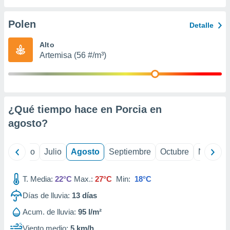
 seleccionar
o.
Polen
Detalle
calización
precisa e
Alto
ión mediante
Artemisa (56 #/m³)
, publicidad
dos,
 publicidad
,
¿Qué tiempo hace en Porcia en
ón de
agosto
?
 desarrollo
s.
tros 1199
yo
Junio
Julio
Agosto
Septiembre
Octubre
Noviemb
ios
T. Media:
22°C
Max.:
27°C
Min:
18°C
Días de lluvia:
13
días
Acum. de lluvia:
95 l/m²
Viento medio:
5 km/h