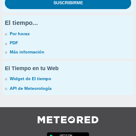
El tiempo...
Por horas
PDF
Más información
El Tiempo en tu Web
Widget de El tiempo
API de Meteorología