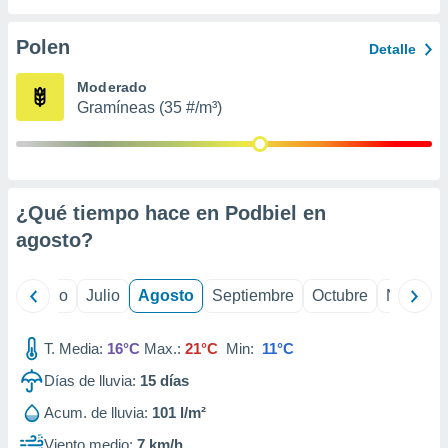
 seleccionar
o.
Polen
Detalle
calización
precisa e
Moderado
ión mediante
Gramíneas (35 #/m³)
, publicidad
dos,
 publicidad
,
¿Qué tiempo hace en Podbiel en
ón de
agosto
?
 desarrollo
s.
tros 1199
yo
Junio
Julio
Agosto
Septiembre
Octubre
Noviemb
ios
T. Media:
16°C
Max.:
21°C
Min:
11°C
Días de lluvia:
15
días
Acum. de lluvia:
101 l/m²
Viento medio:
7 km/h