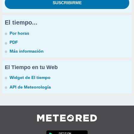
El tiempo...
Por horas
PDF
Más información
El Tiempo en tu Web
Widget de El tiempo
API de Meteorología