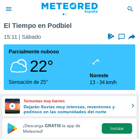
El Tiempo en Podbiel
privacidad
15:11
Sábado
...
o de
tiempo.com)
borado por
Parcialmente nuboso
es para
22°
ue la
 que se
e calidad.
Noreste
eder a este
Sensación de 25°
13
34 km/h
ediante las
opciones:
Tormentas muy fuertes
ookies y
Dejarán lluvias muy intensas, reventones y
e forma
pedrisco en las comunidades del norte
d digital
¡Descarga
GRATIS
la app de
Instalar
ada, basada
Meteored!
mación