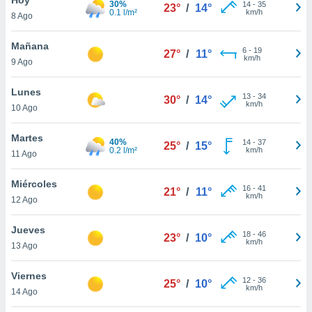
30%
14
-
35
23°
/
14°
0.1 l/m²
km/h
8 Ago
do en
 mismo.
sultar más
Mañana
6
-
19
27°
/
11°
 en nuestra
km/h
9 Ago
 Cookies
y
ualquier
Lunes
13
-
34
30°
/
14°
km/h
10 Ago
ento
 botón
ación de
Martes
40%
14
-
37
25°
/
15°
kies
0.2 l/m²
km/h
11 Ago
 disponible
e nuestra
Miércoles
16
-
41
.
21°
/
11°
km/h
12 Ago
IVAMENTE,
Jueves
18
-
46
23°
/
10°
km/h
13 Ago
as
 a cookies
Viernes
12
-
36
25°
/
10°
km/h
 no aceptar
14 Ago
ón de