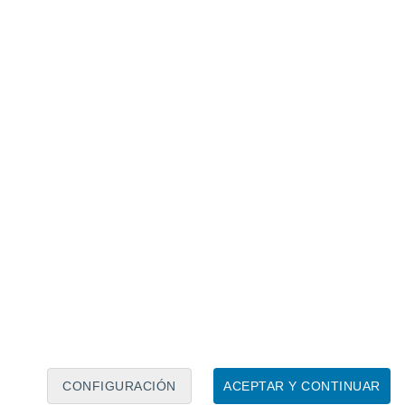
Calendario lunar
Lun
Mar
Mié
Jue
Vie
Sáb
Dom
8
9
10
11
12
13
14
15
16
17
18
19
20
21
CONFIGURACIÓN
ACEPTAR Y CONTINUAR
10