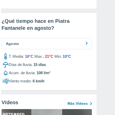
¿Qué tiempo hace en Piatra
Fantanele en
agosto
?
Agosto
T. Media:
16°C
Max.:
21°C
Min:
10°C
Días de lluvia:
15
días
Acum. de lluvia:
108 l/m²
Viento medio:
6 km/h
Vídeos
Más Vídeos