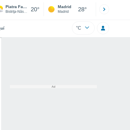
Piatra Fantanele
Madrid
Barcelona
20°
28°
Bistriţa-Năsăud
Madrid
Barcelona
°C
uí