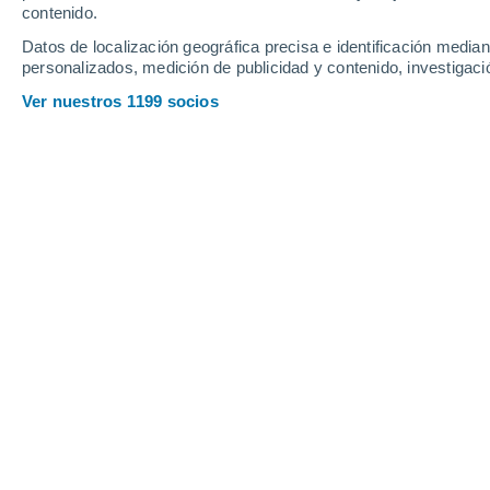
contenido.
13
-
31
km/h
12
-
32
km/h
13
17
-
41
km/h
Datos de localización geográfica precisa e identificación mediant
personalizados, medición de publicidad y contenido, investigació
El tiempo en Piatra Fantanele hoy
, 8
Ver nuestros 1199 socios
Parcialmente n
20°
11:00
Sensación T.
20°
Nubes y claros
21°
12:00
Sensación T.
21°
Nubes y claros
21°
13:00
Sensación T.
21°
Lluvia débil
50%
22°
14:00
0.3 l/m²
Sensación T.
22°
Lluvia débil
60%
21°
15:00
0.8 l/m²
Sensación T.
21°