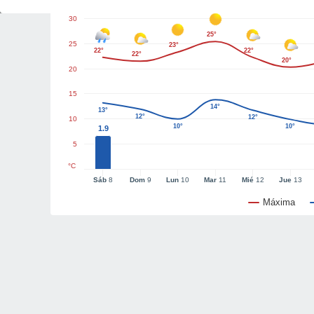
30
25°
25
23°
22°
22°
22°
20°
20
15
14°
13°
12°
12°
10
10°
10°
1.9
5
°C
Sáb
8
Dom
9
Lun
10
Mar
11
Mié
12
Jue
13
Máxima