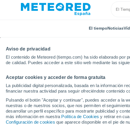
El tiempo
Noticias
Ví
Aviso de privacidad
El contenido de Meteored (tiempo.com) ha sido elaborado por pr
de calidad. Puedes acceder a este sitio web mediante las sigui
Aceptar cookies y acceder de forma gratuita
Inicio
Rumanía
Bistriţa-Năsăud
Piatra Fantanel
La publicidad digital personalizada, basada en la información r
financiar nuestra actividad para seguir ofreciéndote contenido c
El Tiempo en Piatra Fa
Pulsando el botón "Aceptar y continuar", puedes acceder a la w
nuestras o de nuestros socios, que nos permiten el seguimiento
10:36
Sábado
desarrollar un perfil específico para mostrarte publicidad y co
más información en nuestra
Política de Cookies
y retirar en cu
Configuración de cookies
que aparece disponible en el pie de n
Parcialmente nuboso