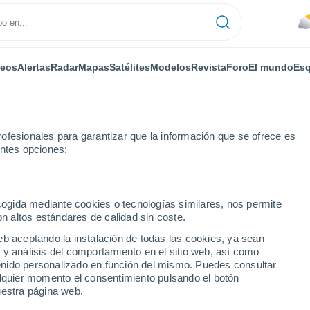
deos
Alertas
Radar
Mapas
Satélites
Modelos
Revista
Foro
El mundo
Esq
ofesionales para garantizar que la información que se ofrece es
entes opciones:
e
ecogida mediante cookies o tecnologías similares, nos permite
on altos estándares de calidad sin coste.
ntanele
eb aceptando la instalación de todas las cookies, ya sean
 y análisis del comportamiento en el sitio web, así como
...
ntenido personalizado en función del mismo. Puedes consultar
alquier momento el consentimiento pulsando el botón
Por horas
uestra página web.
Lluvias débiles en las próximas
horas