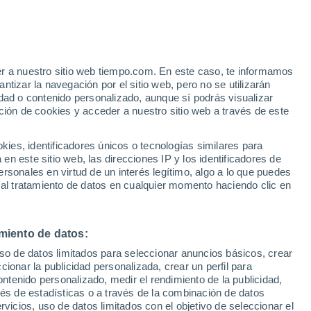
er a nuestro sitio web tiempo.com. En este caso, te informamos
/h
tizar la navegación por el sitio web, pero no se utilizarán
dad o contenido personalizado, aunque sí podrás visualizar
ción de cookies y acceder a nuestro sitio web a través de este
 lluvia
Radar de lluvia
Satélites
Modelos
es, identificadores únicos o tecnologías similares para
n este sitio web, las direcciones IP y los identificadores de
rsonales en virtud de un interés legítimo, algo a lo que puedes
 al tratamiento de datos en cualquier momento haciendo clic en
Martes
Miércoles
Jueves
Viernes
11 Ago
12 Ago
13 Ago
14 Ago
miento de datos:
uso de datos limitados para seleccionar anuncios básicos, crear
ccionar la publicidad personalizada, crear un perfil para
ontenido personalizado, medir el rendimiento de la publicidad,
25°
/
14°
22°
/
12°
20°
/
10°
22°
/
9°
vés de estadísticas o a través de la combinación de datos
rvicios, uso de datos limitados con el objetivo de seleccionar el