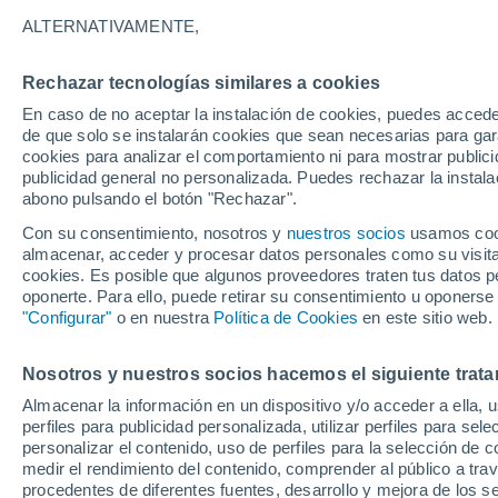
20°
ALTERNATIVAMENTE,
Rechazar tecnologías similares a cookies
Noreste
En caso de no aceptar la instalación de cookies, puedes acced
Sensación de 20°
13
-
34 km
de que solo se instalarán cookies que sean necesarias para garan
cookies para analizar el comportamiento ni para mostrar publici
publicidad general no personalizada. Puedes rechazar la instala
abono pulsando el botón "Rechazar".
El Tiempo 1 - 7 días
Por horas
Actualidad
Mapa de
Con su consentimiento, nosotros y
nuestros socios
usamos cooki
almacenar, acceder y procesar datos personales como su visita e
cookies. Es posible que algunos proveedores traten tus datos pe
oponerte. Para ello, puede retirar su consentimiento u oponerse
Mañana
Lunes
Hoy
"Configurar"
o en nuestra
Política de Cookies
en este sitio web.
9 Ago
10 Ago
8 Ago
Nosotros y nuestros socios hacemos el siguiente trata
Almacenar la información en un dispositivo y/o acceder a ella, 
80%
perfiles para publicidad personalizada, utilizar perfiles para sele
1.9 l/m²
personalizar el contenido, uso de perfiles para la selección de c
22°
/
12°
23°
/
10°
22°
/
13°
medir el rendimiento del contenido, comprender al público a tra
procedentes de diferentes fuentes, desarrollo y mejora de los se