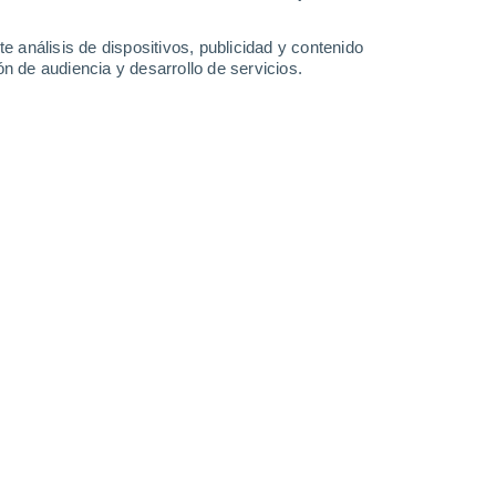
-
35
km/h
15
-
38
km/h
13
-
33
km/h
9
-
29
km/h
e análisis de dispositivos, publicidad y contenido
n de audiencia y desarrollo de servicios.
 de agosto
uboso
Noreste
4 Medio
13
-
34 km/h
FPS:
6-10
Noreste
7 Alto
12
-
33 km/h
FPS:
15-25
Noreste
7 Alto
13
-
33 km/h
FPS:
15-25
Noreste
7 Alto
13
-
34 km/h
FPS:
15-25
Noreste
6 Alto
13
-
35 km/h
FPS:
15-25