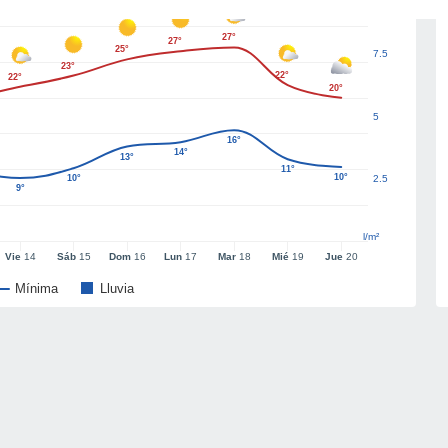
27°
27°
25°
7.5
23°
22°
22°
20°
5
16°
14°
13°
11°
10°
10°
2.5
9°
l/m²
Vie
14
Sáb
15
Dom
16
Lun
17
Mar
18
Mié
19
Jue
20
Mínima
Lluvia